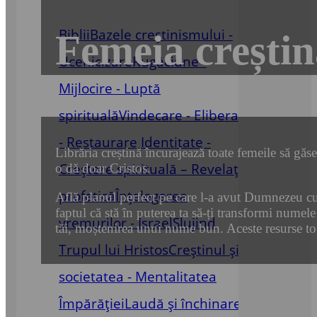
Biblii
Bazele creștinismului -
Femeia crești
Ucenicizare
Rugăciune -
Mijlocire - Luptă
spirituală
Vindecare - Eliberare
- Restaurare
Identitate -
Librăria creștină încurajează toate femeile să găse
Creștere spirituală – Revelație
o dă doar Cristos.
profetică
Înțelegerea
Află planul perfect pe care l-a avut Dumnezeu cu 
faptul că stă în puterea ta să-ți transformi numele
vremurilor - Israel
Slujind
tăi, moștenirea unui nume bun. Aceste resurse to
Trupul lui Hristos
Creștinul și
societatea - Mentalitatea
Împărăției
Laudă și închinare