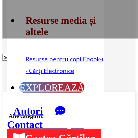
Resurse media și
altele
Resurse pentru copii
Ebook-uri
- Cărți Electronice
EXPLOREAZĂ
Autori
Alte categorii:
Contact
Bazele creștinismului
Biblii