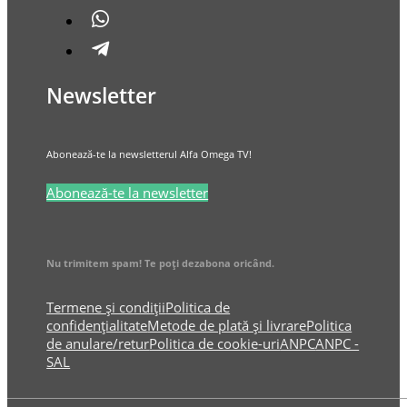
Newsletter
Abonează-te la newsletterul Alfa Omega TV!
Abonează-te la newsletter
Nu trimitem spam! Te poți dezabona oricând.
Termene și condiții
Politica de
confidențialitate
Metode de plată și livrare
Politica
de anulare/retur
Politica de cookie-uri
ANPC
ANPC -
SAL