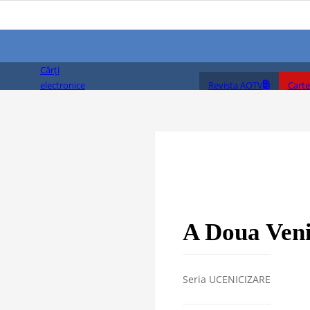
Cărți
Revista AOTV
Carte
electronice
(PDF)
A Doua Veni
Seria UCENICIZARE