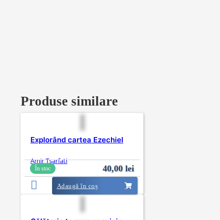
Produse similare
Explorând cartea Ezechiel
Amir Tsarfati
40,00
lei
În stoc
Adaugă în coș