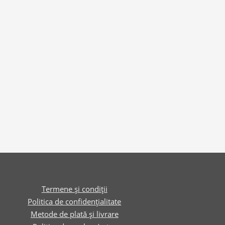
Termene și condiții
Politica de confidențialitate
Metode de plată și livrare