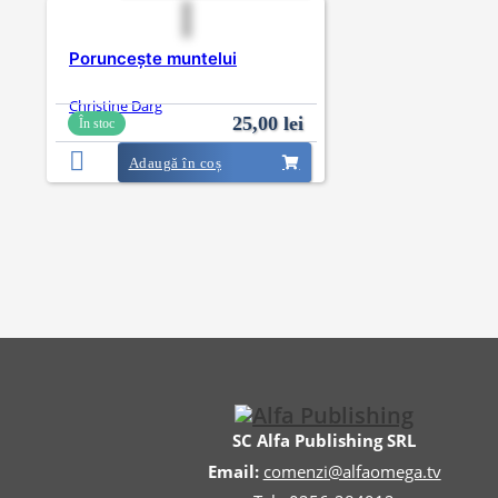
Poruncește muntelui
Christine Darg
25,00
lei
În stoc
Adaugă în coș
SC Alfa Publishing SRL
Email:
comenzi@alfaomega.tv