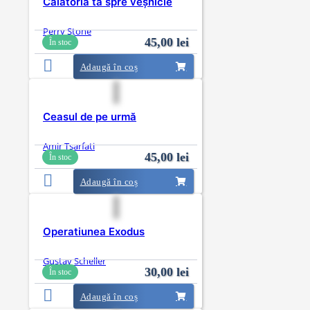
Călătoria ta spre veșnicie
Perry Stone
45,00
lei
În stoc
Adaugă în coș
Ceasul de pe urmă
Amir Tsarfati
45,00
lei
În stoc
Adaugă în coș
Operatiunea Exodus
Gustav Scheller
30,00
lei
În stoc
Adaugă în coș