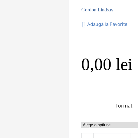
Gordon Lindsay
Adaugă la Favorite
0,00
lei
Format
Cantitate A doua venire a 