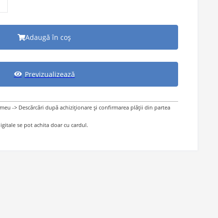
Adaugă în coș
Previzualizează
 meu -> Descărcări după achiziționare și confirmarea plății din partea
gitale se pot achita doar cu cardul.