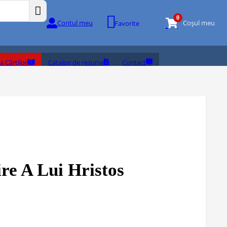
0
Contul meu
Coșul meu
Favorite
a Cărților
Catalog de resurse
Contact
re A Lui Hristos