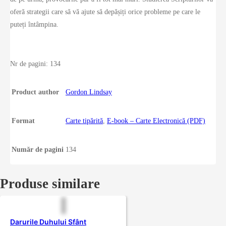
oferă strategii care să vă ajute să depășiți orice probleme pe care le
puteți întâmpina.
Nr de pagini: 134
Product author
Gordon Lindsay
Format
Carte tipărită
,
E-book – Carte Electronică (PDF)
Număr de pagini
134
Produse similare
Darurile Duhului Sfânt