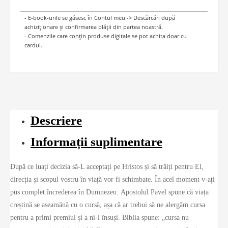
- E-book-urile se găsesc în Contul meu -> Descărcări după
achiziționare și confirmarea plății din partea noastră.
- Comenzile care conțin produse digitale se pot achita doar cu
cardul.
Descriere
Informații suplimentare
După ce luați decizia să-L acceptați pe Hristos și să trăiți pentru El,
direcția și scopul vostru în viață vor fi schimbate. În acel moment v-ați
pus complet încrederea în Dumnezeu. Apostolul Pavel spune că viața
creștină se aseamănă cu o cursă, așa că ar trebui să ne alergăm cursa
pentru a primi premiul și a ni-l însuși. Biblia spune: „cursa nu