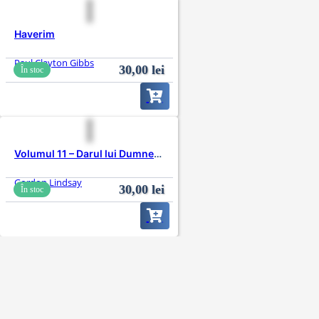
Haverim
Paul Clayton Gibbs
30,00
lei
În stoc
Volumul 11 – Darul lui Dumnezeu este viața veșnică
Gordon Lindsay
30,00
lei
În stoc