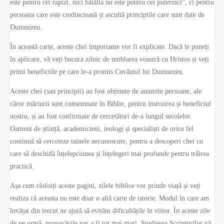
este pentru cei rapizi, nici bătălia nu este pentru cei puternici”, ci pentru
persoana care este credincioasă și ascultă principiile care sunt date de
Dumnezeu.
În această carte, aceste chei importante vor fi explicate. Dacă le puneți
în aplicare, vă veți bucura zilnic de umblarea voastră cu Hristos și veți
primi beneficiile pe care le-a promis Cuvântul lui Dumnezeu.
Aceste chei (sau principii) au fost obținute de anumite persoane, ale
căror mărturii sunt consemnate în Biblie, pentru instruirea și beneficiul
nostru, și au fost confirmate de cercetători de-a lungul secolelor.
Oameni de știință, academicieni, teologi și specialiști de orice fel
continuă să cerceteze tainele necunoscute, pentru a descoperi chei cu
care să deschidă înțelepciunea și înțelegeri mai profunde pentru trăirea
practică.
Așa cum răsfoiți aceste pagini, zilele biblice vor prinde viață și veți
realiza că aceasta nu este doar o altă carte de istorie. Modul în care am
învățat din trecut ne ajută să evităm dificultățile în viitor. În aceste zile
de pe urmă, provocările par a fi tot mai mari. Studierea Scripturilor vă