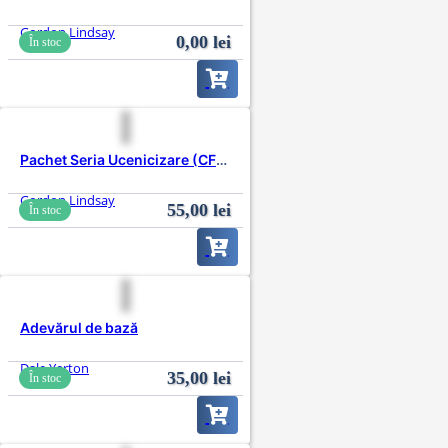
Gordon Lindsay
0,00
lei
În stoc
Pachet Seria Ucenicizare (CFNI)
Gordon Lindsay
55,00
lei
În stoc
Adevărul de bază
Dale Yerton
35,00
lei
În stoc