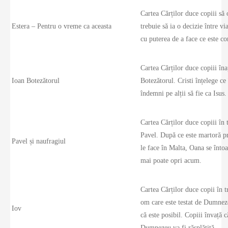
Cartea Cărților duce copiii să 
Estera – Pentru o vreme ca aceasta
trebuie să ia o decizie între v
cu puterea de a face ce este cor
Cartea Cărților duce copiii îna
Ioan Botezătorul
Botezătorul. Cristi înțelege ce
îndemni pe alții să fie ca Isus.
Cartea Cărților duce copiii în 
Pavel. După ce este martoră pr
Pavel și naufragiul
le face în Malta, Oana se întoa
mai poate opri acum.
Cartea Cărților duce copii în t
om care este testat de Dumneze
Iov
că este posibil. Copiii învață c
Dumnezeu va fi răsplătită.