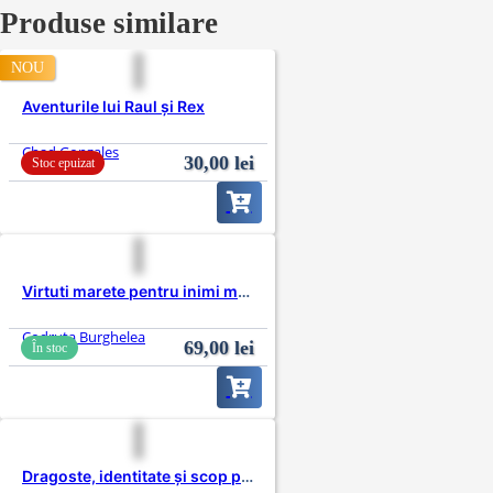
Produse similare
NOU
Aventurile lui Raul și Rex
Chad Gonzales
30,00
lei
Stoc epuizat
Virtuti marete pentru inimi micute
Codruta Burghelea
69,00
lei
În stoc
Dragoste, identitate și scop pentru copii