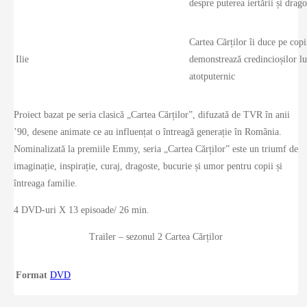
despre puterea iertării și drag
Cartea Cărților îi duce pe copii
Ilie
demonstrează credincioșilor l
atotputernic
Proiect bazat pe seria clasică „Cartea Cărților”, difuzată de TVR în anii
’90, desene animate ce au influențat o întreagă generație în România.
Nominalizată la premiile Emmy, seria „Cartea Cărților” este un triumf de
imaginație, inspirație, curaj, dragoste, bucurie și umor pentru copii și
întreaga familie.
4 DVD-uri X 13 episoade/ 26 min.
Trailer – sezonul 2 Cartea Cărților
Format
DVD