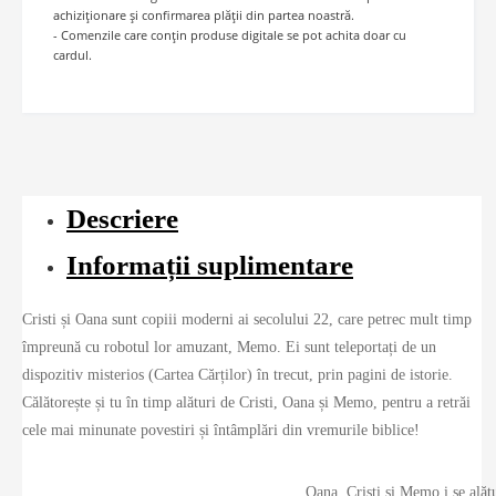
achiziționare și confirmarea plății din partea noastră.
- Comenzile care conțin produse digitale se pot achita doar cu
cardul.
Descriere
Informații suplimentare
Cristi și Oana sunt copiii moderni ai secolului 22, care petrec mult timp
împreună cu robotul lor amuzant, Memo. Ei sunt teleportați de un
dispozitiv misterios (Cartea Cărților) în trecut, prin pagini de istorie.
Călătorește și tu în timp alături de Cristi, Oana și Memo, pentru a retrăi
cele mai minunate povestiri și întâmplări din vremurile biblice!
Oana, Cristi și Memo i se alătu