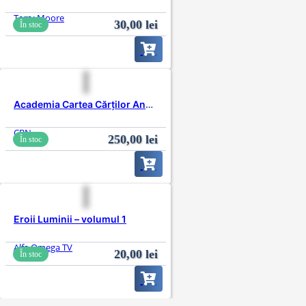
Terry Moore
30,00
lei
În stoc
Academia Cartea Cărților Anul 1 – Pachet educațional – USB
CBN
250,00
lei
În stoc
Eroii Luminii – volumul 1
Alfa Omega TV
20,00
lei
În stoc