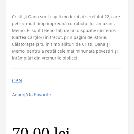
Cristi și Oana sunt copiii moderni ai secolului 22, care
petrec mult timp împreună cu robotul lor amuzant,
Memo. Ei sunt teleportați de un dispozitiv misterios
(Cartea Cărților) în trecut, prin pagini de istorie.
Călătorește și tu în timp alături de Cristi, Oana și
Memo, pentru a retrăi cele mai minunate povestiri și
întâmplări din vremurile biblice!
CBN
Adaugă la Favorite
70,00
lei