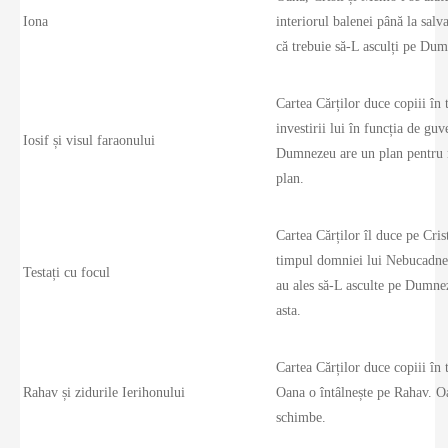
Iona
interiorul balenei până la salv
că trebuie să-L asculți pe Dum
Cartea Cărților duce copiii în 
investirii lui în funcția de gu
Iosif și visul faraonului
Dumnezeu are un plan pentru n
plan.
Cartea Cărților îl duce pe Crist
timpul domniei lui Nebucadneța
Testați cu focul
au ales să-L asculte pe Dumne
asta.
Cartea Cărților duce copiii în
Rahav și zidurile Ierihonului
Oana o întâlnește pe Rahav. Oa
schimbe.