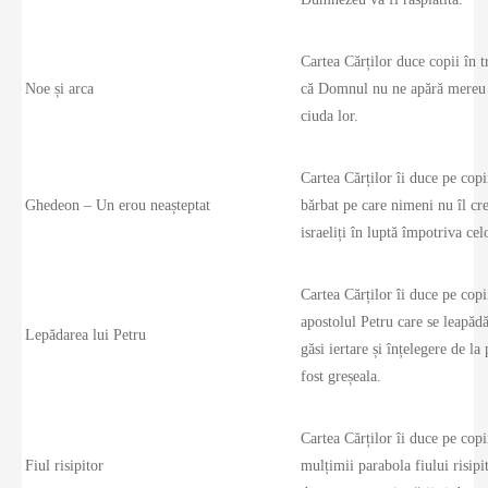
Cartea Cărților duce copii în 
Noe și arca
că Domnul nu ne apără mereu d
ciuda lor.
Cartea Cărților îi duce pe copi
Ghedeon – Un erou neașteptat
bărbat pe care nimeni nu îl cr
israeliți în luptă împotriva c
Cartea Cărților îi duce pe copii
apostolul Petru care se leapădă
Lepădarea lui Petru
găsi iertare și înțelegere de la
fost greșeala.
Cartea Cărților îi duce pe copi
Fiul risipitor
mulțimii parabola fiului risipi