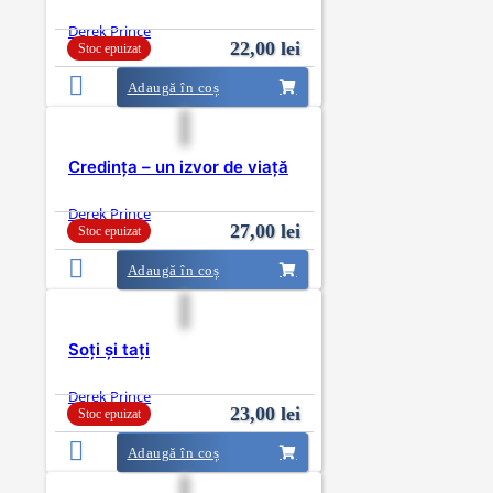
Derek Prince
22,00
lei
Stoc epuizat
Adaugă în coș
Credința – un izvor de viață
Derek Prince
27,00
lei
Stoc epuizat
Adaugă în coș
Soţi şi taţi
Derek Prince
23,00
lei
Stoc epuizat
Adaugă în coș