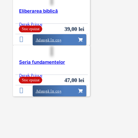
Eliberarea biblică
Derek Prince
39,00
lei
Stoc epuizat
Adaugă în coș
Seria fundamentelor
Derek Prince
47,00
lei
Stoc epuizat
Adaugă în coș