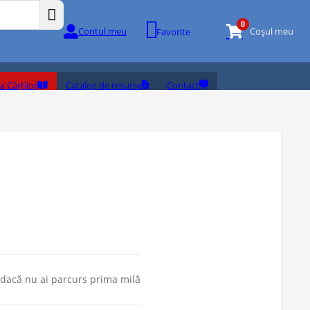
0
Contul meu
Coșul meu
Favorite
a Cărților
Catalog de resurse
Contact
dacă nu ai parcurs prima milă