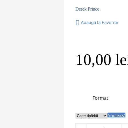
Derek Prince
Adaugă la Favorite
10,00
le
Format
Anulează
Cantitate Prima milă