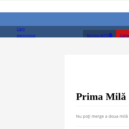
Cărți
Revista AOTV
Carte
electronice
(PDF)
Prima Milă
Nu poți merge a doua milă 