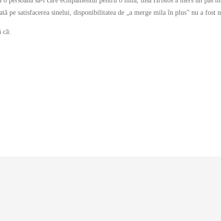
 persoană să-i care echipamentul pentru o milă, însă Hristos a mers un pas mai 
ă pe satisfacerea sinelui, disponibilitatea de „a merge mila în plus” nu a fost 
ă că: