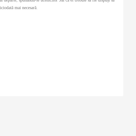
departe, spunându-le ucenicilor Săi că ei trebuie să fie dispuși să
niciodată mai necesară.