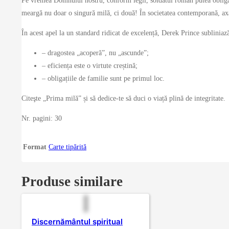
Pe vremea Domnului nostru, conform legii, soldatul roman putea obliga o
meargă nu doar o singură milă, ci două! În societatea contemporană, axat
În acest apel la un standard ridicat de excelență, Derek Prince subliniaz
– dragostea „acoperă”, nu „ascunde”;
– eficiența este o virtute creștină;
– obligațiile de familie sunt pe primul loc.
Citeşte „Prima milă” și să dedice-te să duci o viață plină de integritate.
Nr. pagini: 30
Format
Carte tipărită
Produse similare
Discernământul spiritual