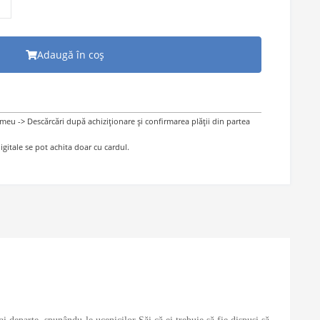
Adaugă în coș
 meu -> Descărcări după achiziționare și confirmarea plății din partea
gitale se pot achita doar cu cardul.