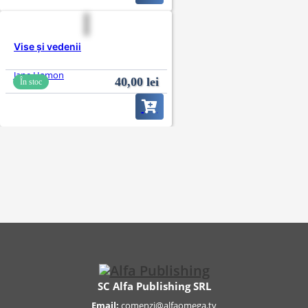
Vise și vedenii
Jane Hamon
40,00
lei
În stoc
SC Alfa Publishing SRL
Email:
comenzi@alfaomega.tv