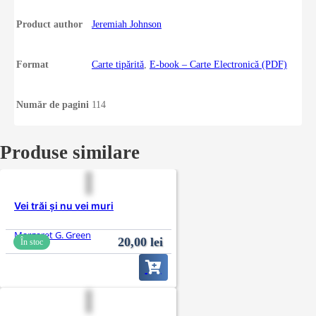
Product author
Jeremiah Johnson
Format
Carte tipărită
,
E-book – Carte Electronică (PDF)
Număr de pagini
114
Produse similare
Vei trăi și nu vei muri
Margaret G. Green
20,00
lei
În stoc