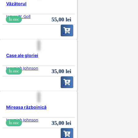
Văzătorul
James W. Goll
55,00
lei
În stoc
Case ale gloriei
Jeremiah Johnson
35,00
lei
În stoc
Mireasa războinică
Jeremiah Johnson
35,00
lei
În stoc