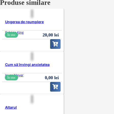
Produse similare
Ungerea de reumplere
Patricia King
20,00
lei
În stoc
Cum să învingi anxietatea
Joyce Meyer
0,00
lei
În stoc
Altarul