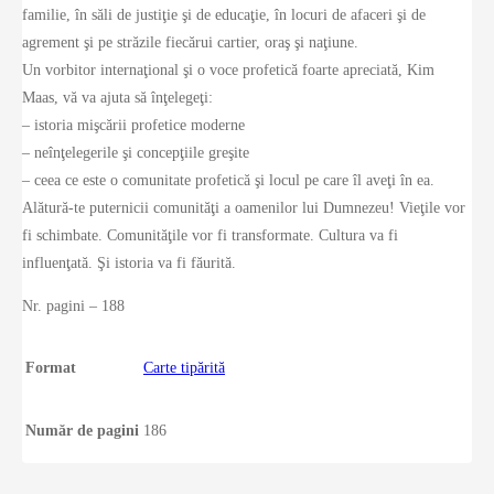
familie, în săli de justiţie şi de educaţie, în locuri de afaceri şi de
agrement şi pe străzile fiecărui cartier, oraş şi naţiune.
Un vorbitor internaţional şi o voce profetică foarte apreciată, Kim
Maas, vă va ajuta să înţelegeţi:
– istoria mişcării profetice moderne
– neînţelegerile şi concepţiile greşite
– ceea ce este o comunitate profetică şi locul pe care îl aveţi în ea.
Alătură-te puternicii comunităţi a oamenilor lui Dumnezeu! Vieţile vor
fi schimbate. Comunităţile vor fi transformate. Cultura va fi
influenţată. Şi istoria va fi făurită.
Nr. pagini – 188
Format
Carte tipărită
Număr de pagini
186