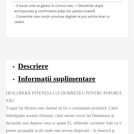
- E-book-urile se găsesc în Contul meu -> Descărcări după
achiziționare și confirmarea plății din partea noastră.
- Comenzile care conțin produse digitale se pot achita doar cu
cardul.
Descriere
Informații suplimentare
DESCOPERĂ INTENŢIA LUI DUMNEZEU PENTRU POPORUL
SĂU
Trupul lui Hristos este chemat să fie o comunitate profetică. Când
îmbrăţişăm această chemare, când auzim vocea lui Dumnezeu şi
declarăm mai departe ceea ce spune El, eliberăm cuvintele Sale cu o
putere proaspătă acolo unde este nevoie disperată – în biserică şi