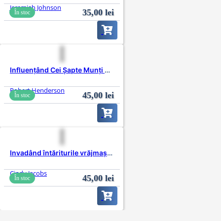
Jeremiah Johnson
35,00
lei
În stoc
Influențând Cei Șapte Munți din Instanțele Cerului
Robert Henderson
45,00
lei
În stoc
Invadând întăriturile vrăjmașului
Cindy Jacobs
45,00
lei
În stoc