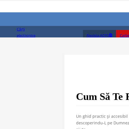
Cărți
Revista AOTV
Carte
electronice
(PDF)
Cum Să Te 
Un ghid practic și accesibil
descoperindu-L pe Dumnezeu