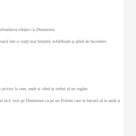
profundarea relației cu Dumnezeu.
scă într-o viață mai liniștită, echilibrată și plină de încredere.
 privire la
cum
,
unde
și
când
ar trebui să ne rugăm.
juta să-L vezi pe Dumnezeu ca pe un Prieten care se bucură să te audă și