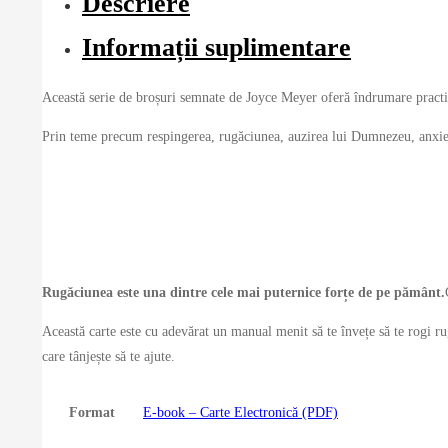
Descriere
Informații suplimentare
Această serie de broșuri semnate de Joyce Meyer oferă îndrumare practic
Prin teme precum respingerea, rugăciunea, auzirea lui Dumnezeu, anxietatea
Rugăciunea este una dintre cele mai puternice forțe de pe pământ.
Această carte este cu adevărat un manual menit să te învețe să te rogi ru
care tânjește să te ajute.
Format
E-book – Carte Electronică (PDF)