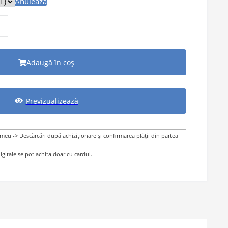
Anulează
Adaugă în coș
Previzualizează
 meu -> Descărcări după achiziționare și confirmarea plății din partea
gitale se pot achita doar cu cardul.