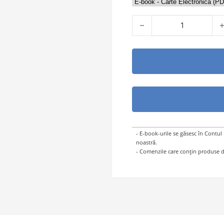
Cantitate Cum să te rogi
- E-book-urile se găsesc în Contul
noastră.
- Comenzile care conțin produse di