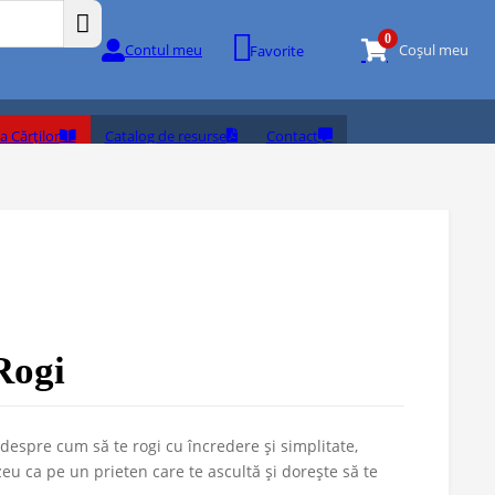
0
Contul meu
Coșul meu
Favorite
a Cărților
Catalog de resurse
Contact
Rogi
 despre cum să te rogi cu încredere și simplitate,
 ca pe un prieten care te ascultă și dorește să te