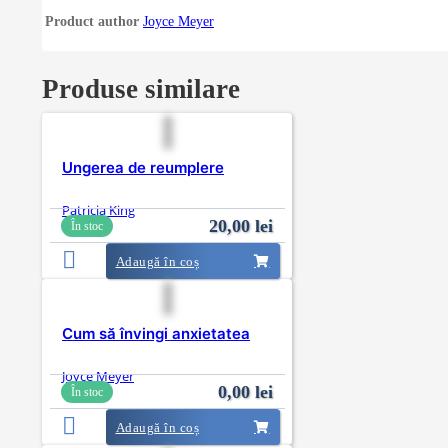
Product author
Joyce Meyer
Produse similare
Ungerea de reumplere
Patricia King
20,00
lei
În stoc
Adaugă în coș
Cum să învingi anxietatea
Joyce Meyer
0,00
lei
În stoc
Adaugă în coș