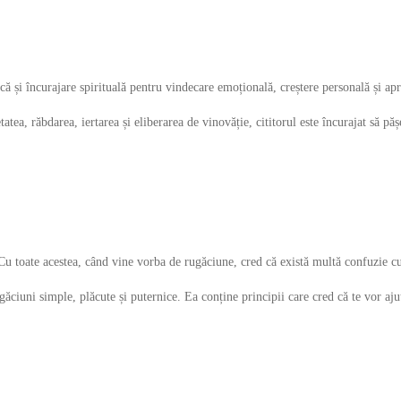
ă și încurajare spirituală pentru vindecare emoțională, creștere personală și a
, răbdarea, iertarea și eliberarea de vinovăție, cititorul este încurajat să pășea
Cu toate acestea, când vine vorba de rugăciune, cred că există multă confuzie cu
găciuni simple, plăcute și puternice. Ea conține principii care cred că te vor a