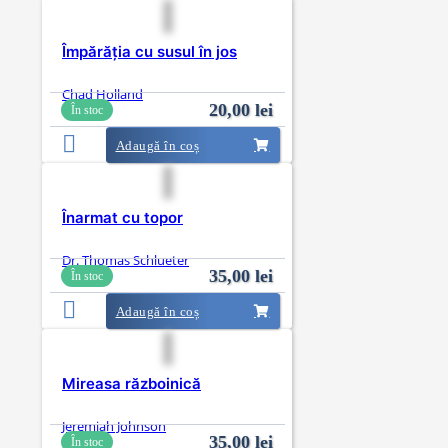
Împărăția cu susul în jos
Chad Holland
20,00
lei
În stoc
Adaugă în coș
Înarmat cu topor
Dr. Thomas Schlueter
35,00
lei
În stoc
Adaugă în coș
Mireasa războinică
Jeremiah Johnson
35,00
lei
În stoc