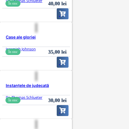
Dr. Thomas Schlueter
40,00
lei
În stoc
Case ale gloriei
Jeremiah Johnson
35,00
lei
În stoc
Instanțele de judecată
Dr. Thomas Schlueter
30,00
lei
În stoc