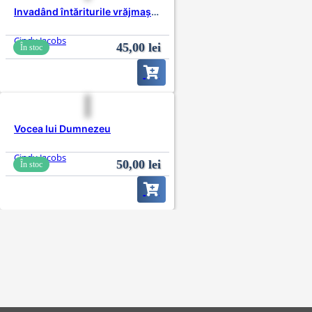
Invadând întăriturile vrăjmașului
Cindy Jacobs
45,00
lei
În stoc
Vocea lui Dumnezeu
Cindy Jacobs
50,00
lei
În stoc