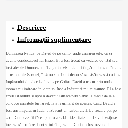
Descriere
Informații suplimentare
Dumnezeu l-a luat pe David de pe câmp, unde urmărea oile, ca să
devină conducătorul lui Israel. El a fost trecut cu vederea de tatăl său,
însă ales de Dumnezeu. El a purtat visul de a fi împărat din ziua în care
a fost uns de Samuel, însă nu s-a simțit demn să se căsătorească cu fiica
împăratului după ce l-a învins pe Goliat. David a trecut prin multe
momente uimitoare în viața sa, însă a îndurat și multe traume. El a fost
eroul Israelului și apoi a devenit răufăcătorul vânat. A trecut de la a
conduce armatele lui Israel, la a fi urmărit de acestea. Când David a
fost uns împărat în Iuda, a izbucnit un război civil. La fiecare pas pe
care Dumnezeu îl făcea pentru a stabili identitatea lui David, vrăjmașul
încerca să i-o fure. Pentru înfrângerea lui Goliat a fost nevoie de