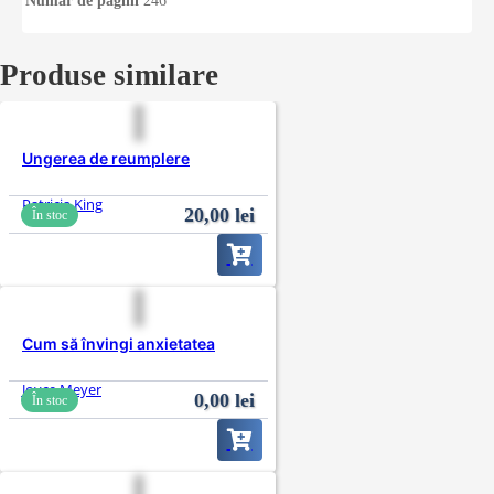
Număr de pagini
246
Produse similare
Ungerea de reumplere
Patricia King
20,00
lei
În stoc
Cum să învingi anxietatea
Joyce Meyer
0,00
lei
În stoc