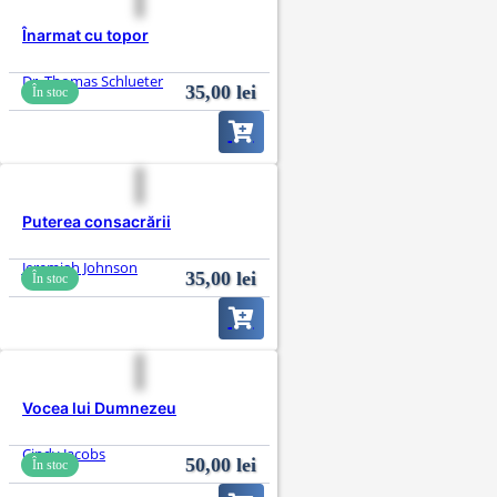
Înarmat cu topor
Dr. Thomas Schlueter
35,00
lei
În stoc
Puterea consacrării
Jeremiah Johnson
35,00
lei
În stoc
Vocea lui Dumnezeu
Cindy Jacobs
50,00
lei
În stoc