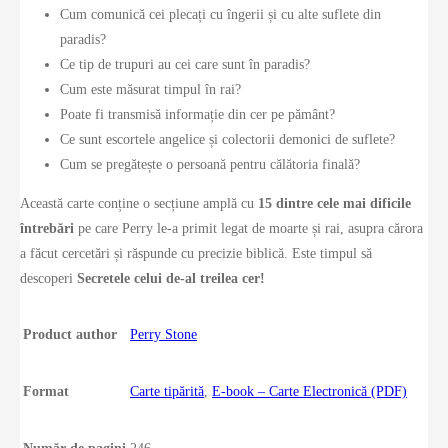
Cum comunică cei plecați cu îngerii și cu alte suflete din
paradis?
Ce tip de trupuri au cei care sunt în paradis?
Cum este măsurat timpul în rai?
Poate fi transmisă informație din cer pe pământ?
Ce sunt escortele angelice și colectorii demonici de suflete?
Cum se pregătește o persoană pentru călătoria finală?
Această carte conține o secțiune amplă cu
15 dintre cele mai dificile
întrebări
pe care Perry le-a primit legat de moarte și rai, asupra cărora
a făcut cercetări și răspunde cu precizie biblică. Este timpul să
descoperi
Secretele celui de-al treilea cer!
Product author
Perry Stone
Format
Carte tipărită
,
E-book – Carte Electronică (PDF)