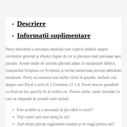
Descriere
Informații suplimentare
Perry dezvăluie o cercetare detaliată care explică studiile asupra
cuvintelor grecești și ebraice legate de cer și plecarea unei persoane spre
paradis. Aceste studii de cuvinte pătrund adânc în narațiunile biblice,
comparând Scriptura cu Scriptura și includ numeroase povești adevărate
uimitoare. Perry va examina mai multe vizite în paradis, inclusiv cea
despre care Pavel a scris în 2 Corinteni 12:1-4. Pavel descrie paradisul
ca fiind un loc specific în al treilea cer. Printre altele, unele întrebări la
care se răspunde în această carte includ:
Este posibil ca o persoană să știe când va muri?
Toți copiii care mor merg în rai?
Aud sfinții plecați rugăciunile noastre și se roagă pentru noi?