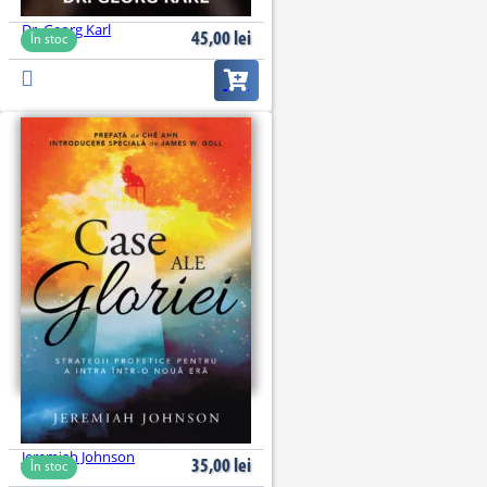
Dr. Georg Karl
45,00
lei
În stoc
Case ale gloriei
Jeremiah Johnson
35,00
lei
În stoc