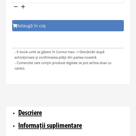
Tronul
lui
David
Adaugă în coș
- E-book-urile se găsesc în Contul meu -> Descărcări după
achiziționare și confirmarea plății din partea noastră.
- Comenzile care conțin produse digitale se pot achita doar cu
cardul.
Descriere
Informații suplimentare