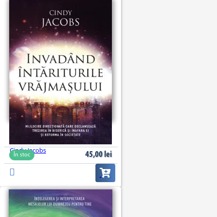
Invadând întăriturile vrăjmașului
Cindy Jacobs
45,00
lei
În stoc