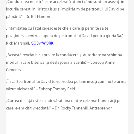
„Conducerea noastră este accelerată atunci când suntem așezați în
locurile cerești în Hristos Isus și împărățim de pe tronul lui David pe
pământ.” – Dr. Bill Hamon
„Intimitatea cu Tatăl ceresc este cheia care îți permite să te
poziționezi pentru a opera de pe tronul lui David pentru gloria Sa.” –
Rick Marshall,
GOD@WORK
„Această revelație cu privire la conducere și autoritate va schimba
modul în care Biserica își desfășoară afacerile.” – Episcop Anne
Gimenez
„În cartea Tronul lui David te vei vedea pe tine însuți cum nu te-ai mai
văzut niciodată.” – Episcop Tommy Reid
„Cartea de față este cu adevărat una dintre cele mai bune cărți pe
care le-am citit vreodată!” – Dr. Rocky Tannehill, Antreprenor