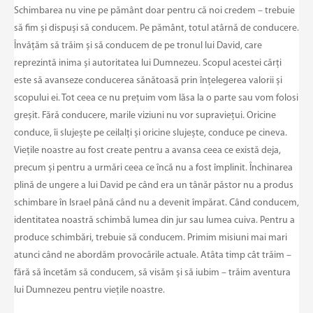
Schimbarea nu vine pe pământ doar pentru că noi credem – trebuie
să fim și dispuși să conducem. Pe pământ, totul atârnă de conducere.
Învățăm să trăim și să conducem de pe tronul lui David, care
reprezintă inima și autoritatea lui Dumnezeu. Scopul acestei cărți
este să avanseze conducerea sănătoasă prin înțelegerea valorii și
scopului ei. Tot ceea ce nu prețuim vom lăsa la o parte sau vom folosi
greșit. Fără conducere, marile viziuni nu vor supraviețui. Oricine
conduce, îi slujește pe ceilalți și oricine slujește, conduce pe cineva.
Viețile noastre au fost create pentru a avansa ceea ce există deja,
precum și pentru a urmări ceea ce încă nu a fost împlinit. Închinarea
plină de ungere a lui David pe când era un tânăr păstor nu a produs
schimbare în Israel până când nu a devenit împărat. Când conducem,
identitatea noastră schimbă lumea din jur sau lumea cuiva. Pentru a
produce schimbări, trebuie să conducem. Primim misiuni mai mari
atunci când ne abordăm provocările actuale. Atâta timp cât trăim –
fără să încetăm să conducem, să visăm și să iubim – trăim aventura
lui Dumnezeu pentru viețile noastre.