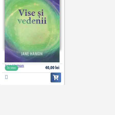
Vise și vedenii
Jane Hamon
40,00
lei
În stoc