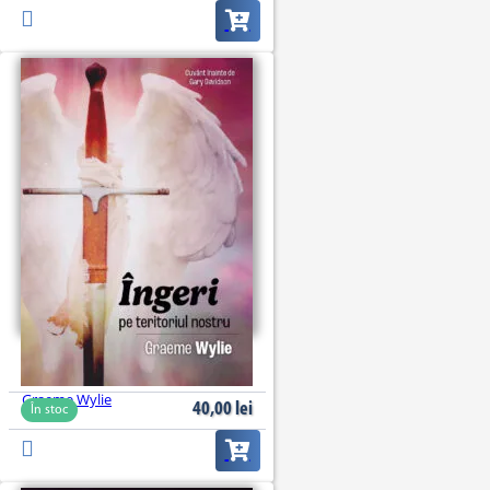
Îngeri pe teritoriul nostru
Graeme Wylie
40,00
lei
În stoc