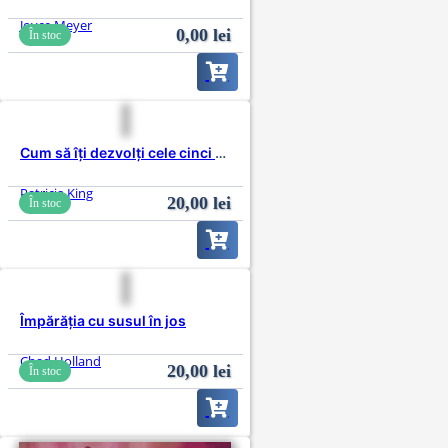
Joyce Meyer
0,00
lei
În stoc
Cum să îți dezvolți cele cinci simțuri spirituale
Patricia King
20,00
lei
În stoc
Împărăția cu susul în jos
Chad Holland
20,00
lei
În stoc