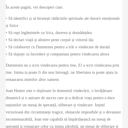
În aceste pagini, vei descoperi cum:
• Să identifici și să biruiești rădăcinile spirituale ale durerii emoționale
și fizice
• Să rupi legămintele cu frica, durerea și deznădejdea
• Să declari viață și aliniere peste corpul și viitorul tău
• Să colaborezi cu Dumnezeu pentru a trăi o vindecare de durată
• Să slujești cu încredere și compasiune pentru vindecarea altora
Dumnezeu nu a scris vindecarea pentru tine, El a scris vindecarea prin
tine. Inima ta poate fi din nou întreagă, iar libertatea ta poate ajuta la
restaurarea inimilor altor oameni.
Joan Hunter este o slujitoare în domeniul vindecării, o învățătoare
dinamică și o autoare de succes care și-a dedicat viața pentru a duce
națiunilor un mesaj de speranță, eliberare și vindecare. Ieșind
victorioasă din circumstanțe tragice, obstacole imposibile și o devastare
incomensurabilă, Joan este capabilă să împărtășească un mesaj de
speranță și restaurare celor cu inima zdrobită, un mesaj de eliberare și