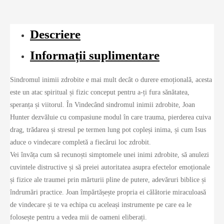
Descriere
Informații suplimentare
Sindromul inimii zdrobite e mai mult decât o durere emoțională, acesta
este un atac spiritual și fizic conceput pentru a-ți fura sănătatea,
speranța și viitorul. În Vindecând sindromul inimii zdrobite, Joan
Hunter dezvăluie cu compasiune modul în care trauma, pierderea cuiva
drag, trădarea și stresul pe termen lung pot copleși inima, și cum Isus
aduce o vindecare completă a fiecărui loc zdrobit.
Vei învăța cum să recunoști simptomele unei inimi zdrobite, să anulezi
cuvintele distructive și să preiei autoritatea asupra efectelor emoționale
și fizice ale traumei prin mărturii pline de putere, adevăruri biblice și
îndrumări practice. Joan împărtășește propria ei călătorie miraculoasă
de vindecare și te va echipa cu aceleași instrumente pe care ea le
folosește pentru a vedea mii de oameni eliberați.