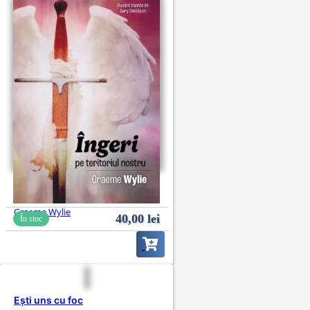
Îngeri pe teritoriul nostru
Graeme Wylie
40,00
lei
În stoc
Ești uns cu foc