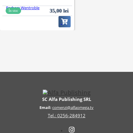
Barbara Wentroble
35,00
lei
În stoc
SC Alfa Publishing SRL
Email:
comenzi@alfaomega.tv
Tel.: 0256-284912