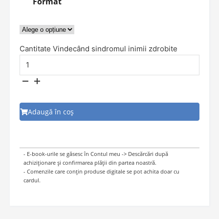
Format
Cantitate Vindecând sindromul inimii zdrobite
Adaugă în coș
- E-book-urile se găsesc în Contul meu -> Descărcări după
achiziționare și confirmarea plății din partea noastră.
- Comenzile care conțin produse digitale se pot achita doar cu
cardul.