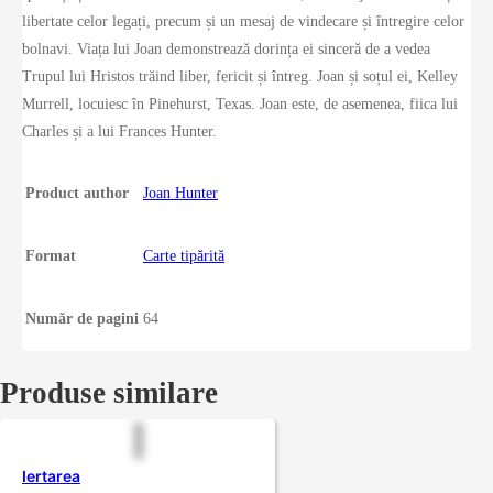
libertate celor legați, precum și un mesaj de vindecare și întregire celor
bolnavi. Viața lui Joan demonstrează dorința ei sinceră de a vedea
Trupul lui Hristos trăind liber, fericit și întreg. Joan și soțul ei, Kelley
Murrell, locuiesc în Pinehurst, Texas. Joan este, de asemenea, fiica lui
Charles și a lui Frances Hunter.
Product author
Joan Hunter
Format
Carte tipărită
Număr de pagini
64
Produse similare
Iertarea