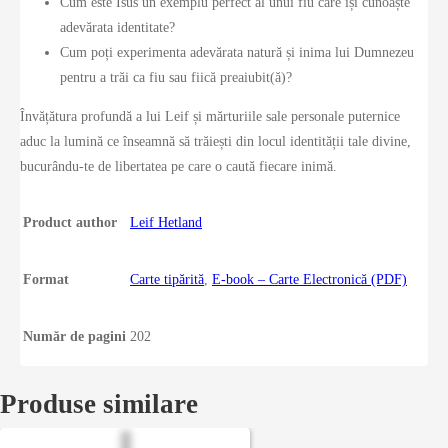
Cum este Isus un exemplu perfect al unui fiu care își cunoaște
adevărata identitate?
Cum poți experimenta adevărata natură și inima lui Dumnezeu
pentru a trăi ca fiu sau fiică preaiubit(ă)?
Învățătura profundă a lui Leif și mărturiile sale personale puternice
aduc la lumină ce înseamnă să trăiești din locul identității tale divine,
bucurându-te de libertatea pe care o caută fiecare inimă.
Product author
Leif Hetland
Format
Carte tipărită
,
E-book – Carte Electronică (PDF)
Număr de pagini
202
Produse similare