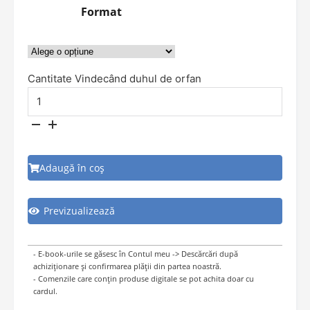
Format
Cantitate Vindecând duhul de orfan
Adaugă în coș
Previzualizează
- E-book-urile se găsesc în Contul meu -> Descărcări după
achiziționare și confirmarea plății din partea noastră.
- Comenzile care conțin produse digitale se pot achita doar cu
cardul.