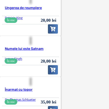
Ungerea de reumplere
Patricia King
20,00
lei
În stoc
Numele lui este Satnam
James Singh
20,00
lei
În stoc
Înarmat cu topor
Dr. Thomas Schlueter
35,00
lei
În stoc