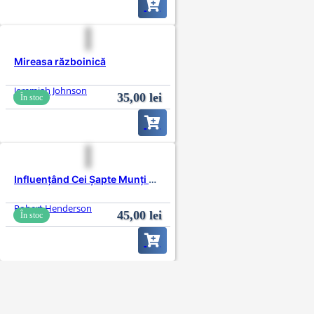
Mireasa războinică
Jeremiah Johnson
35,00
lei
În stoc
Influențând Cei Șapte Munți din Instanțele Cerului
Robert Henderson
45,00
lei
În stoc