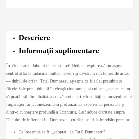
Descriere
Informații suplimentare
În Vindecarea duhului de orfan, Leif Hetland explorează un aspect
central aflat la rădăcina multor haosuri și diviziuni din lumea de astăzi
— duhul de orfan. Tatăl Dumnezeu așteaptă ca fiii Săi preiubiți și
fiicele Sale preaiubite să înțeleagă cine sunt și ai cui sunt, pentru ca toți
să poată trăi din plinătatea adevăratei noastre identități ca moștenitori ai
Împărăției lui Dumnezeu. Din profunzimea experienței personale și
dintr-o cunoaștere profundă a Scripturii, Leif aduce claritate asupra
Duhului de înfiere al lui Dumnezeu, cu răspunsuri la întrebări precum:
Ce înseamnă să fii „adoptat” de Tatăl Dumnezeu?