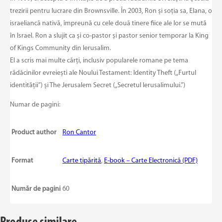
trezirii pentru lucrare din Brownsville. În 2003, Ron și soția sa, Elana, o
israeliancă nativă, împreună cu cele două tinere fiice ale lor se mută
în Israel. Ron a slujit ca și co-pastor și pastor senior temporar la King
of Kings Community din Ierusalim.
El a scris mai multe cărți, inclusiv popularele romane pe tema
rădăcinilor evreiești ale Noului Testament: Identity Theft („Furtul
identității”) și The Jerusalem Secret („Secretul Ierusalimului.”)
Numar de pagini:
Product author
Ron Cantor
Format
Carte tipărită
,
E-book – Carte Electronică (PDF)
Număr de pagini
60