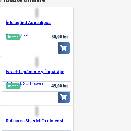
Produse similare
Înțelegând Apocalipsa
Amir Tsarfati
50,00
lei
În stoc
Israel: Legăminte și Împărăție
Willem J.J. Glashouwer
45,00
lei
În stoc
Ridicarea Bisericii în dimensiunea Mesianică