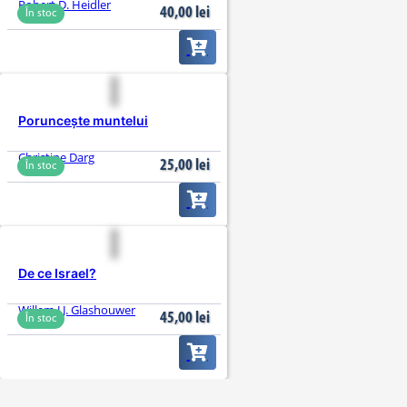
Robert D. Heidler
40,00
lei
În stoc
Poruncește muntelui
Christine Darg
25,00
lei
În stoc
De ce Israel?
Willem J.J. Glashouwer
45,00
lei
În stoc