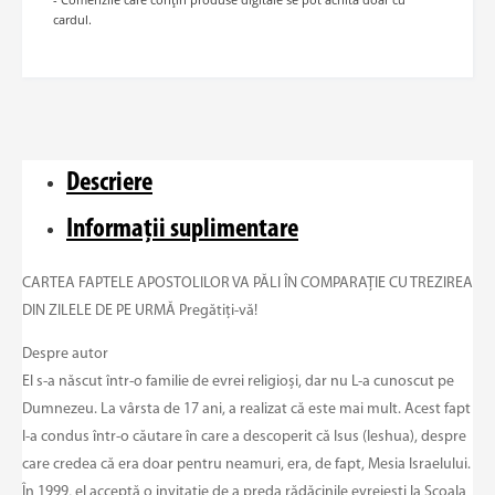
cardul.
Descriere
Informații suplimentare
CARTEA FAPTELE APOSTOLILOR VA PĂLI ÎN COMPARAȚIE CU TREZIREA
DIN ZILELE DE PE URMĂ Pregătiți-vă!
Despre autor
El s-a născut într-o familie de evrei religioși, dar nu L-a cunoscut pe
Dumnezeu. La vârsta de 17 ani, a realizat că este mai mult. Acest fapt
l-a condus într-o căutare în care a descoperit că Isus (Ieshua), despre
care credea că era doar pentru neamuri, era, de fapt, Mesia Israelului.
În 1999, el acceptă o invitație de a preda rădăcinile evreiești la Școala