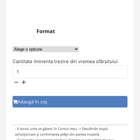
Format
Cantitate Iminenta trezire din vremea sfârșitului
Adaugă în coș
- E-book-urile se găsesc în Contul meu -> Descărcări după
achiziționare și confirmarea plății din partea noastră.
- Comenzile care conțin produse digitale se pot achita doar cu