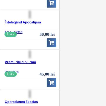
Înțelegând Apocalipsa
Amir Tsarfati
50,00
lei
În stoc
Vremurile din urmă
Don Finto
45,00
lei
În stoc
Operatiunea Exodus