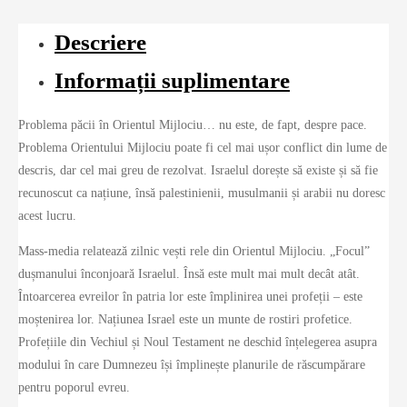
Descriere
Informații suplimentare
Problema păcii în Orientul Mijlociu… nu este, de fapt, despre pace.
Problema Orientului Mijlociu poate fi cel mai ușor conflict din lume de
descris, dar cel mai greu de rezolvat. Israelul dorește să existe și să fie
recunoscut ca națiune, însă palestinienii, musulmanii și arabii nu doresc
acest lucru.
Mass-media relatează zilnic vești rele din Orientul Mijlociu. „Focul”
dușmanului înconjoară Israelul. Însă este mult mai mult decât atât.
Întoarcerea evreilor în patria lor este împlinirea unei profeții – este
moștenirea lor. Națiunea Israel este un munte de rostiri profetice.
Profețiile din Vechiul și Noul Testament ne deschid înțelegerea asupra
modului în care Dumnezeu își împlinește planurile de răscumpărare
pentru poporul evreu.