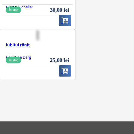
Gustav Scheller
30,00
lei
În stoc
Iubitul rănit
Christine Darg
25,00
lei
În stoc