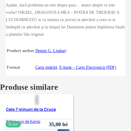
Așadar, dacă problema nu este despre pace… atunci despre ce este
vorba? ISRAEL, DRAGOSTEA MEA – PIATRA DE TREIERAT A
LUI DUMNEZEU te va lumina cu privire la adevărul a ceea ce se
întâmplă cu adevărat și la timpul lui Dumnezeu pentru împlinirea finală
a planului Său original.
Product author
Dennis G. Lindsay
Format
Carte tipărită
,
E-book – Carte Electronică (PDF)
Produse similare
Cele 7 minuni de la Cruce
Wilkin von de Kamp
35,00
lei
În stoc