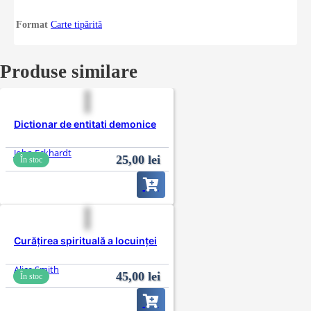
Format
Carte tipărită
Produse similare
Dictionar de entitati demonice
John Eckhardt
25,00
lei
În stoc
Curăţirea spirituală a locuinţei
Alice Smith
45,00
lei
În stoc