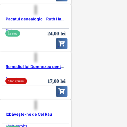
Pacatul genealogic – Ruth Hawkey
Elpis
24,00
lei
În stoc
Remediul lui Dumnezeu pentru respingere
Neemia
17,00
lei
Stoc epuizat
Izbăvește-ne de Cel Rău
Cindy Jacobs