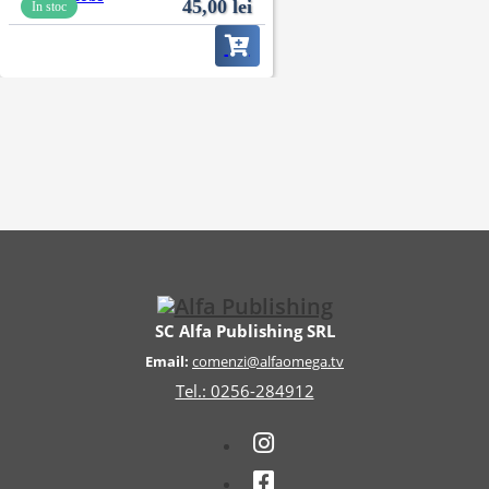
45,00
lei
În stoc
SC Alfa Publishing SRL
Email:
comenzi@alfaomega.tv
Tel.: 0256-284912