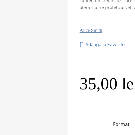
sunteți un credincios care
oferă slujire profetică, veți
Alice Smith
Adaugă la Favorite
35,00
le
Format