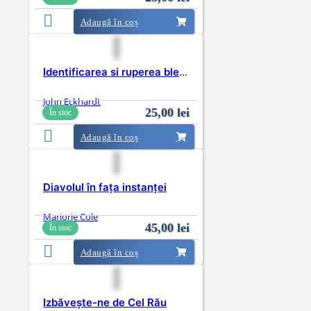
Adaugă în coș
Identificarea si ruperea blestemelor
John Eckhardt
25,00
lei
În stoc
Adaugă în coș
Diavolul în fața instanței
Marjorie Cole
45,00
lei
În stoc
Adaugă în coș
Izbăvește-ne de Cel Rău