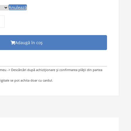
Anulează
tică
Adaugă în coș
 meu -> Descărcări după achiziționare și confirmarea plății din partea
gitale se pot achita doar cu cardul.