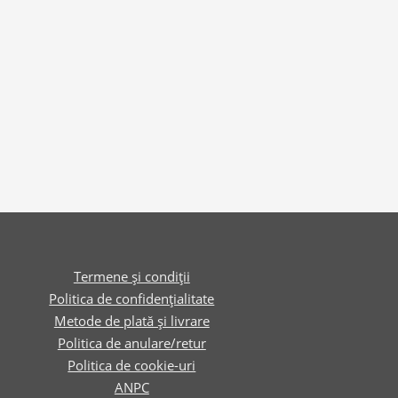
Termene și condiții
Politica de confidențialitate
Metode de plată și livrare
Politica de anulare/retur
Politica de cookie-uri
ANPC