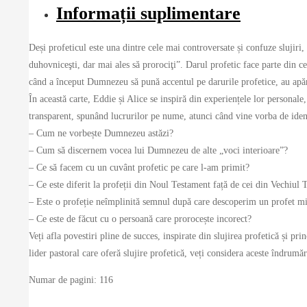
Informații suplimentare
Deși profeticul este una dintre cele mai controversate și confuze slujiri,
duhovniceşti, dar mai ales să prorociţi”. Darul profetic face parte din c
când a început Dumnezeu să pună accentul pe darurile profetice, au apăru
În această carte, Eddie și Alice se inspiră din experiențele lor personale,
transparent, spunând lucrurilor pe nume, atunci când vine vorba de ident
– Cum ne vorbește Dumnezeu astăzi?
– Cum să discernem vocea lui Dumnezeu de alte „voci interioare”?
– Ce să facem cu un cuvânt profetic pe care l-am primit?
– Ce este diferit la profeții din Noul Testament față de cei din Vechiul
– Este o profeție neîmplinită semnul după care descoperim un profet m
– Ce este de făcut cu o persoană care prorocește incorect?
Veți afla povestiri pline de succes, inspirate din slujirea profetică și pr
lider pastoral care oferă slujire profetică, veți considera aceste îndrumări
Numar de pagini: 116