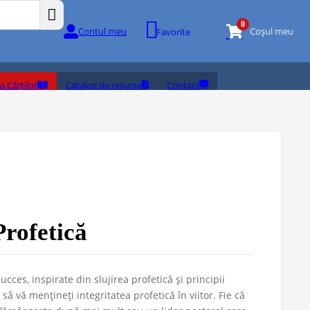
0
Contul meu
Coșul meu
Favorite
a Cărților
Catalog de resurse
Contact
Profetică
succes, inspirate din slujirea profetică și principii
să vă mențineți integritatea profetică în viitor. Fie că