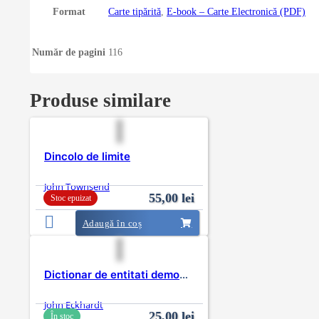
Format
Carte tipărită
,
E-book – Carte Electronică (PDF)
Număr de pagini
116
Produse similare
Dincolo de limite
John Townsend
55,00
lei
Stoc epuizat
Adaugă în coș
Dictionar de entitati demonice
John Eckhardt
25,00
lei
În stoc