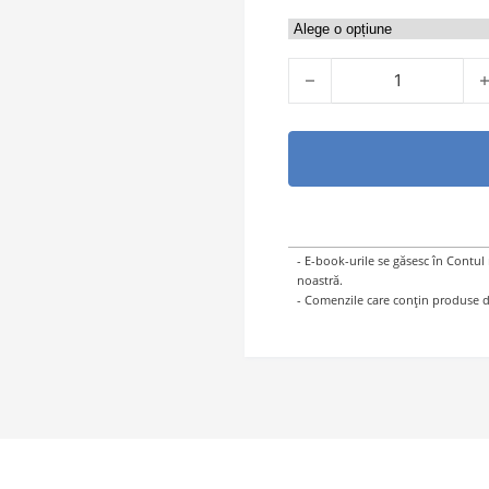
Cantitate Integritate profe
- E-book-urile se găsesc în Contul
noastră.
- Comenzile care conțin produse di