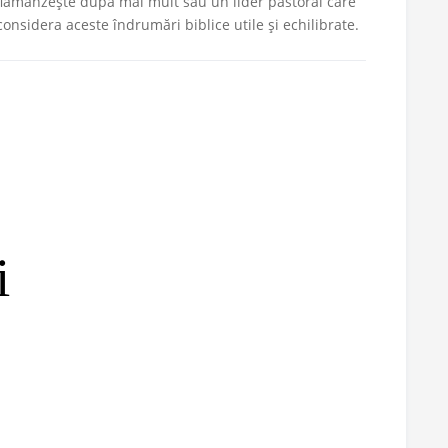
 flămânzește după mai mult sau un lider pastoral care
 considera aceste îndrumări biblice utile și echilibrate.
i