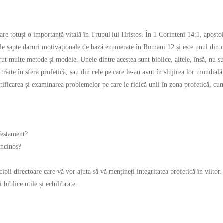
 are totuși o importanță vitală în Trupul lui Hristos. În 1 Corinteni 14:1, apost
ele șapte daruri motivaționale de bază enumerate în Romani 12 și este unul din ce
t multe metode și modele. Unele dintre acestea sunt biblice, altele, însă, nu su
 trăite în sfera profetică, sau din cele pe care le-au avut în slujirea lor mondial
ificarea și examinarea problemelor pe care le ridică unii în zona profetică, cum
 Testament?
incinos?
incipii directoare care vă vor ajuta să vă mențineți integritatea profetică în viit
 biblice utile și echilibrate.