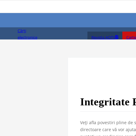
Cărți
Revista AOTV
Carte
electronice
(PDF)
Integritate 
Veți afla povestiri pline de 
directoare care vă vor ajuta 