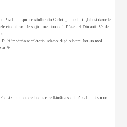
olul Pavel le-a spus creștinilor din Corint: „… umblaţi şi după darurile
le cinci daruri ale slujirii menționate în Efeseni 4. Din anii ’80, de
nt.
ă. Ei își împărtășesc călătoria, relatare după relatare, într-un mod
 ar fi:
or. Fie că sunteți un credincios care flămânzește după mai mult sau un