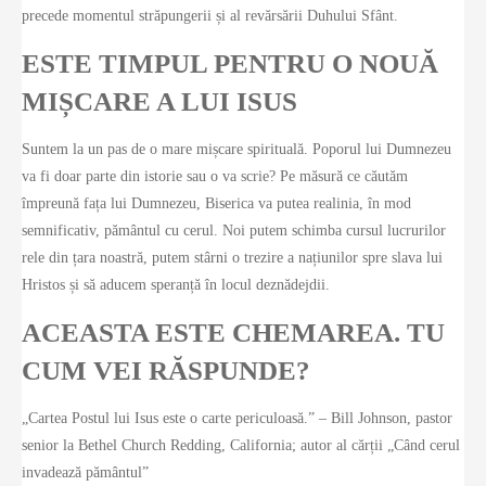
precede momentul străpungerii și al revărsării Duhului Sfânt.
ESTE TIMPUL PENTRU O NOUĂ
MIȘCARE A LUI ISUS
Suntem la un pas de o mare mișcare spirituală. Poporul lui Dumnezeu
va fi doar parte din istorie sau o va scrie? Pe măsură ce căutăm
împreună fața lui Dumnezeu, Biserica va putea realinia, în mod
semnificativ, pământul cu cerul. Noi putem schimba cursul lucrurilor
rele din țara noastră, putem stârni o trezire a națiunilor spre slava lui
Hristos și să aducem speranță în locul deznădejdii.
ACEASTA ESTE CHEMAREA. TU
CUM VEI RĂSPUNDE?
„Cartea Postul lui Isus este o carte periculoasă.” – Bill Johnson, pastor
senior la Bethel Church Redding, California; autor al cărții „Când cerul
invadează pământul”