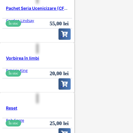
Pachet Seria Ucenicizare (CFNI)
Gordon Lindsay
55,00
lei
În stoc
Vorbirea în limbi
Patricia King
20,00
lei
În stoc
Reset
Bob Sorge
25,00
lei
În stoc