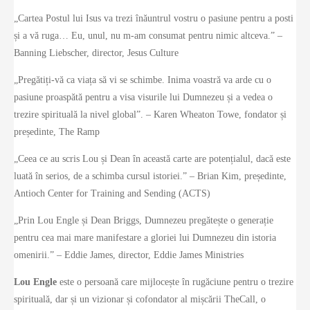
„Cartea Postul lui Isus va trezi înăuntrul vostru o pasiune pentru a posti
și a vă ruga… Eu, unul, nu m-am consumat pentru nimic altceva.” –
Banning Liebscher, director, Jesus Culture
„Pregătiți-vă ca viața să vi se schimbe. Inima voastră va arde cu o
pasiune proaspătă pentru a visa visurile lui Dumnezeu și a vedea o
trezire spirituală la nivel global”. – Karen Wheaton Towe, fondator și
președinte, The Ramp
„Ceea ce au scris Lou și Dean în această carte are potențialul, dacă este
luată în serios, de a schimba cursul istoriei.” – Brian Kim, președinte,
Antioch Center for Training and Sending (ACTS)
„Prin Lou Engle și Dean Briggs, Dumnezeu pregătește o generație
pentru cea mai mare manifestare a gloriei lui Dumnezeu din istoria
omenirii.” – Eddie James, director, Eddie James Ministries
Lou Engle
este o persoană care mijlocește în rugăciune pentru o trezire
spirituală, dar și un vizionar și cofondator al mișcării TheCall, o