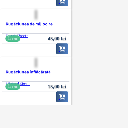
Rugăciunea de mijlocire
Dutch Sheets
45,00
lei
În stoc
Rugăciunea înflăcărată
Michael Kimuli
15,00
lei
În stoc