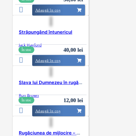
Adaugă în coș
Străpungând întunericul
Jack Hayford
40,00
lei
În stoc
Adaugă în coș
Slava lui Dumnezeu în rugăciune
Ron Brown
12,00
lei
În stoc
Adaugă în coș
Rugăciunea de mijlocire – ghid de studiu