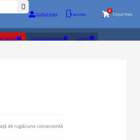
0
Contul meu
Coșul meu
Favorite
a Cărților
Catalog de resurse
Contact
viață de rugăciune consecventă