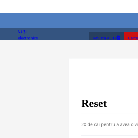
Cărți
Revista AOTV
Carte
electronice
(PDF)
Reset
20 de căi pentru a avea o 