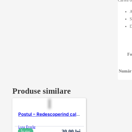
Cartea de
A
S
D
Fo
Număr 
Produse similare
Postul – Redescoperind calea lui Isus către putere
Lou Engle
30,00
lei
În stoc