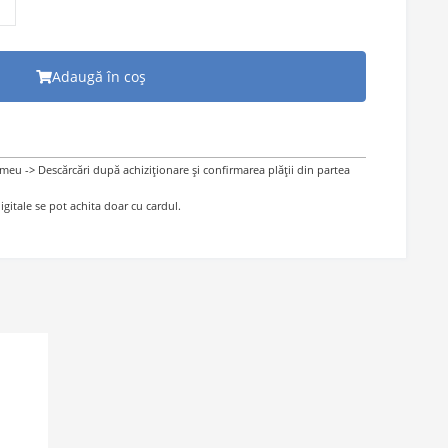
Adaugă în coș
 meu -> Descărcări după achiziționare și confirmarea plății din partea
gitale se pot achita doar cu cardul.