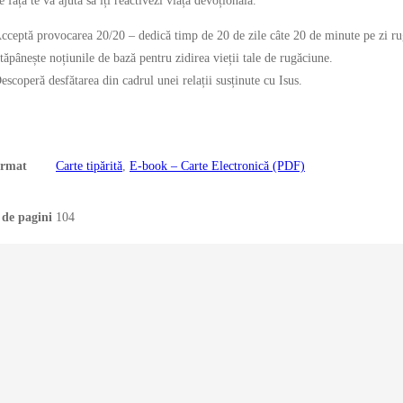
 față te va ajuta să îți reactivezi viața devoțională.
cceptă provocarea 20/20 – dedică timp de 20 de zile câte 20 de minute pe zi ru
tăpânește noțiunile de bază pentru zidirea vieții tale de rugăciune.
escoperă desfătarea din cadrul unei relații susținute cu Isus.
rmat
Carte tipărită
,
E-book – Carte Electronică (PDF)
de pagini
104