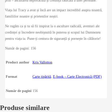
prin – ascultarea neprefăcută și credința radicală a unei persoane.
Viața lui Tracy a avut și încă are un impact incredibil asupra noastră,
familiilor noastre și prietenilor noștri.
Ne rugăm ca și tu să fii inspirat la o ascultare radicală, aventuri ale
credinței și încredere neobișnuită în puterea și scopul lui Dumnezeu
pentru viața ta. Pune-ți centura de siguranță și pornește în călătorie!
Număr de pagini: 156
Product author
Kris Vallotton
Format
Carte tipărită
,
E-book – Carte Electronică (PDF)
Număr de pagini
156
Produse similare