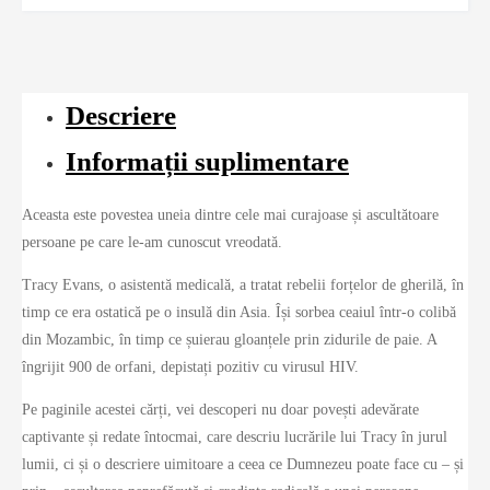
Descriere
Informații suplimentare
Aceasta este povestea uneia dintre cele mai curajoase și ascultătoare
persoane pe care le-am cunoscut vreodată.
Tracy Evans, o asistentă medicală, a tratat rebelii forțelor de gherilă, în
timp ce era ostatică pe o insulă din Asia. Își sorbea ceaiul într-o colibă
din Mozambic, în timp ce șuierau gloanțele prin zidurile de paie. A
îngrijit 900 de orfani, depistați pozitiv cu virusul HIV.
Pe paginile acestei cărți, vei descoperi nu doar povești adevărate
captivante și redate întocmai, care descriu lucrările lui Tracy în jurul
lumii, ci și o descriere uimitoare a ceea ce Dumnezeu poate face cu – și