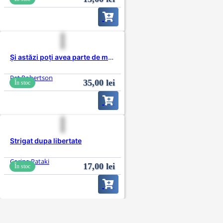
Și astăzi poți avea parte de miracole
Pat Robertson
35,00
lei
În stoc
Strigat dupa libertate
Corina Pataki
17,00
lei
În stoc