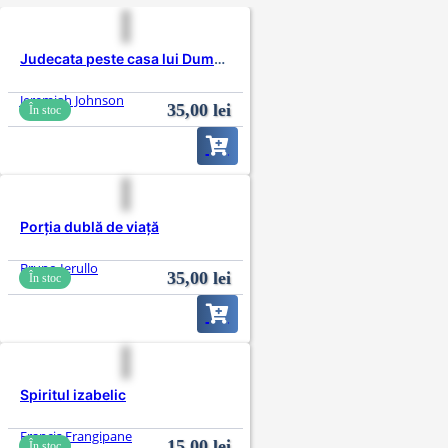
Judecata peste casa lui Dumnezeu
Jeremiah Johnson
35,00
lei
În stoc
Porția dublă de viață
Bruno Ierullo
35,00
lei
În stoc
Spiritul izabelic
Francis Frangipane
15,00
lei
În stoc