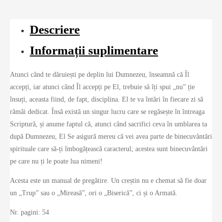
Descriere
Informații suplimentare
Atunci când te dăruiești pe deplin lui Dumnezeu, înseamnă că Îl
accepți, iar atunci când Îl accepți pe El, trebuie să îți spui „nu” ție
însuți, aceasta fiind, de fapt, disciplina. El te va întări în fiecare zi să
rămâi dedicat. Însă există un singur lucru care se regăsește în întreaga
Scriptură, și anume faptul că, atunci când sacrifici ceva în umblarea ta
după Dumnezeu, El Se asigură mereu că vei avea parte de binecuvântări
spirituale care să-ți îmbogățească caracterul; acestea sunt binecuvântări
pe care nu ți le poate lua nimeni!
Acesta este un manual de pregătire. Un creștin nu e chemat să fie doar
un „Trup” sau o „Mireasă”, ori o „Biserică”, ci și o Armată.
Nr. pagini: 54