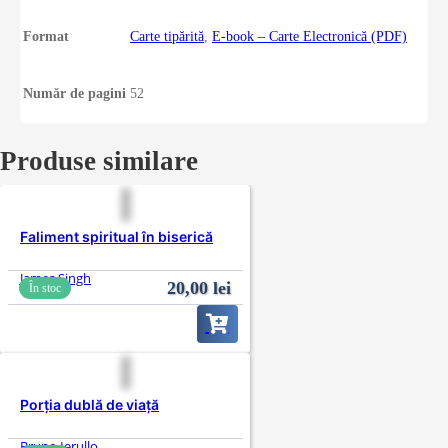
Format
Carte tipărită
,
E-book – Carte Electronică (PDF)
Număr de pagini
52
Produse similare
Faliment spiritual în biserică
James Singh
20,00
lei
În stoc
Porția dublă de viață
Bruno Ierullo