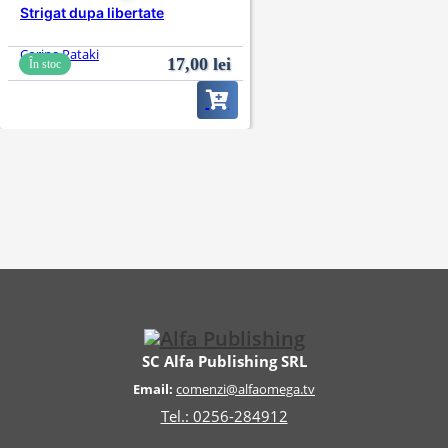
Strigat dupa libertate
Corina Pataki
17,00
lei
În stoc
SC Alfa Publishing SRL
Email:
comenzi@alfaomega.tv
Tel.: 0256-284912