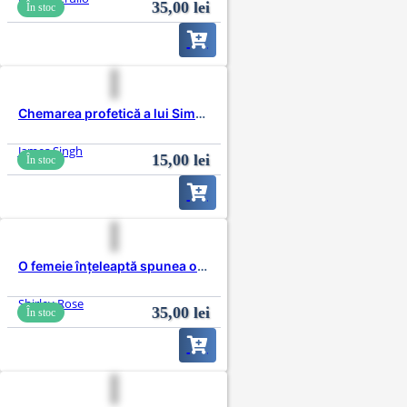
35,00
lei
În stoc
Chemarea profetică a lui Simeon
James Singh
15,00
lei
În stoc
O femeie înțeleaptă spunea odată
Shirley Rose
35,00
lei
În stoc