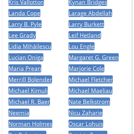
Kris Vallotton
Kynan Bridges
Landa Cope
Larage Abdellah
Larry B. Pyle
Larry Burkett
Lee Grady
Leif Hetland
Lidia Mihăilescu
Lou Engle
Lucian Oniga
Margaret G. Green
Maria Prean
Marjorie Cole
Merrill Bolender
Michael Fletcher
Michael Kimuli
Michael Maeliau
Michael R. Baer
Nate Belkstrom
Neemia
Nicu Zaharie
Norman Holmes
Oscar Lohuis