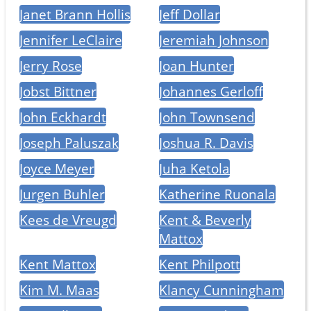
Janet Brann Hollis
Jeff Dollar
Jennifer LeClaire
Jeremiah Johnson
Jerry Rose
Joan Hunter
Jobst Bittner
Johannes Gerloff
John Eckhardt
John Townsend
Joseph Paluszak
Joshua R. Davis
Joyce Meyer
Juha Ketola
Jurgen Buhler
Katherine Ruonala
Kees de Vreugd
Kent & Beverly
Mattox
Kent Mattox
Kent Philpott
Kim M. Maas
Klancy Cunningham