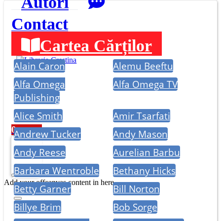
Autori
Contact
Alți autori:
Cartea Cărților
Alain Caron
Alemu Beeftu
Alfa Omega
Alfa Omega TV
Publishing
Alice Smith
Amir Tsarfati
0
Andrew Tucker
Andy Mason
Andy Reese
Aurelian Barbu
Barbara Wentroble
Bethany Hicks
Add your offcanvas content in here
Betty Garner
Bill Norton
Billye Brim
Bob Sorge