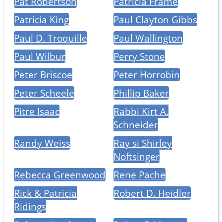
Pat Robertson
Patricia Frame
Patricia King
Paul Clayton Gibbs
Paul D. Troquille
Paul Wallington
Paul Wilbur
Perry Stone
Peter Briscoe
Peter Horrobin
Peter Scheele
Phillip Baker
Pitre Isaac
Rabbi Kirt A.
Schneider
Randy Weiss
Ray si Shirley
Noftsinger
Rebecca Greenwood
Rene Pache
Rick & Patricia
Robert D. Heidler
Ridings