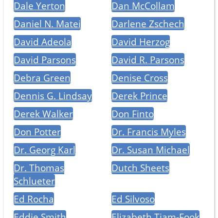
Dale Yerton
Dan McCollam
Daniel N. Matei
Darlene Zschech
David Adeola
David Herzog
David Parsons
David R. Parsons
Debra Green
Denise Cross
Dennis G. Lindsay
Derek Prince
Derek Walker
Don Finto
Don Potter
Dr. Francis Myles
Dr. Georg Karl
Dr. Susan Michael
Dr. Thomas
Dutch Sheets
Schlueter
Ed Rocha
Ed Silvoso
Eddie Smith
Elizabeth Tiam-Fook