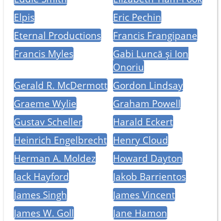
Elpis
Eric Pechin
Eternal Productions
Francis Frangipane
Francis Myles
Gabi Luncă și Ion
Onoriu
Gerald R. McDermott
Gordon Lindsay
Graeme Wylie
Graham Powell
Gustav Scheller
Harald Eckert
Heinrich Engelbrecht
Henry Cloud
Herman A. Moldez
Howard Dayton
Jack Hayford
Jakob Barrientos
James Singh
James Vincent
James W. Goll
Jane Hamon