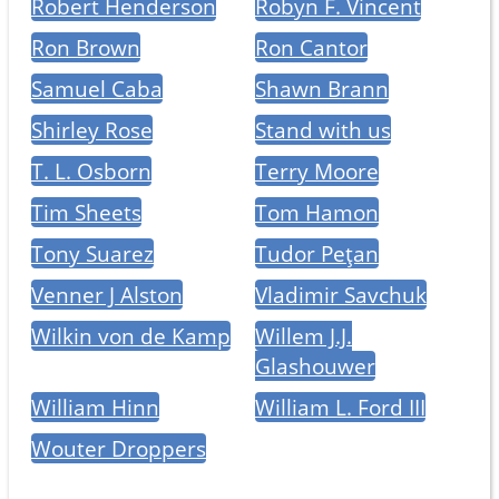
Robert Henderson
Robyn F. Vincent
Ron Brown
Ron Cantor
Samuel Caba
Shawn Brann
Shirley Rose
Stand with us
T. L. Osborn
Terry Moore
Tim Sheets
Tom Hamon
Tony Suarez
Tudor Pețan
Venner J Alston
Vladimir Savchuk
Wilkin von de Kamp
Willem J.J.
Glashouwer
William Hinn
William L. Ford III
Wouter Droppers