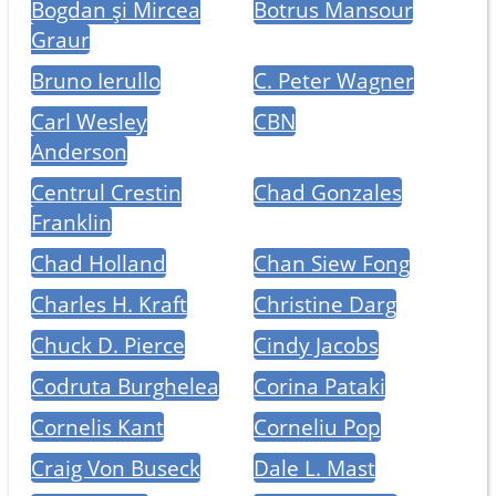
Bogdan și Mircea
Botrus Mansour
Graur
Bruno Ierullo
C. Peter Wagner
Carl Wesley
CBN
Anderson
Centrul Crestin
Chad Gonzales
Franklin
Chad Holland
Chan Siew Fong
Charles H. Kraft
Christine Darg
Chuck D. Pierce
Cindy Jacobs
Codruta Burghelea
Corina Pataki
Cornelis Kant
Corneliu Pop
Craig Von Buseck
Dale L. Mast