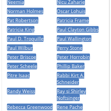
Neemia
Nicu Zaharie
Norman Holmes
Oscar Lohuis
Pat Robertson
Patricia Frame
Patricia King
Paul Clayton Gibbs
Paul D. Troquille
Paul Wallington
Paul Wilbur
Perry Stone
Peter Briscoe
Peter Horrobin
Peter Scheele
Phillip Baker
Pitre Isaac
Rabbi Kirt A.
Schneider
Randy Weiss
Ray si Shirley
Noftsinger
Rebecca Greenwood
Rene Pache