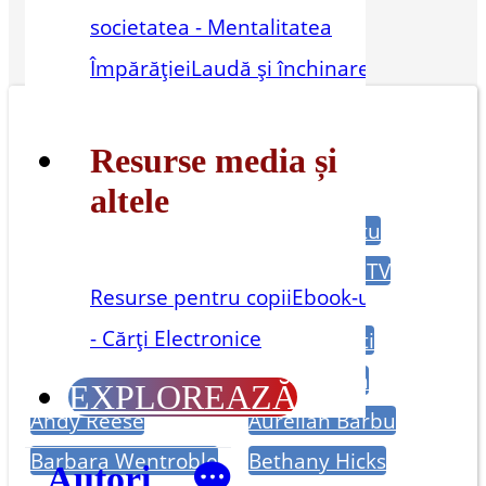
societatea - Mentalitatea
Împărăției
Laudă și închinare
Resurse media și
Alți autori:
altele
Alain Caron
Alemu Beeftu
Alfa Omega
Alfa Omega TV
Resurse pentru copii
Ebook-uri
Publishing
- Cărți Electronice
Alice Smith
Amir Tsarfati
Andrew Tucker
Andy Mason
EXPLOREAZĂ
Andy Reese
Aurelian Barbu
Barbara Wentroble
Bethany Hicks
Autori