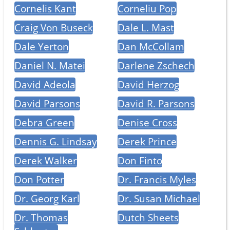
Cornelis Kant
Corneliu Pop
Craig Von Buseck
Dale L. Mast
Dale Yerton
Dan McCollam
Daniel N. Matei
Darlene Zschech
David Adeola
David Herzog
David Parsons
David R. Parsons
Debra Green
Denise Cross
Dennis G. Lindsay
Derek Prince
Derek Walker
Don Finto
Don Potter
Dr. Francis Myles
Dr. Georg Karl
Dr. Susan Michael
Dr. Thomas
Dutch Sheets