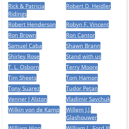
Rick & Patricia
Robert D. Heidler
Ridings
Robert Henderson
Robyn F. Vincent
Ron Brown
Ron Cantor
Samuel Caba
Shawn Brann
Shirley Rose
Stand with us
T. L. Osborn
Terry Moore
Tim Sheets
Tom Hamon
Tony Suarez
Tudor Pețan
Venner J Alston
Vladimir Savchuk
Wilkin von de Kamp
Willem J.J.
Glashouwer
William Hinn
William L. Ford III