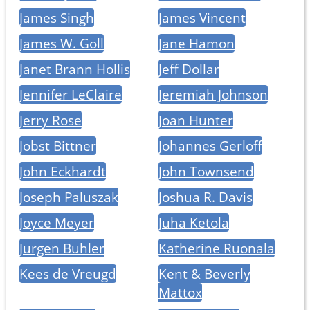
James Singh
James Vincent
James W. Goll
Jane Hamon
Janet Brann Hollis
Jeff Dollar
Jennifer LeClaire
Jeremiah Johnson
Jerry Rose
Joan Hunter
Jobst Bittner
Johannes Gerloff
John Eckhardt
John Townsend
Joseph Paluszak
Joshua R. Davis
Joyce Meyer
Juha Ketola
Jurgen Buhler
Katherine Ruonala
Kees de Vreugd
Kent & Beverly
Mattox