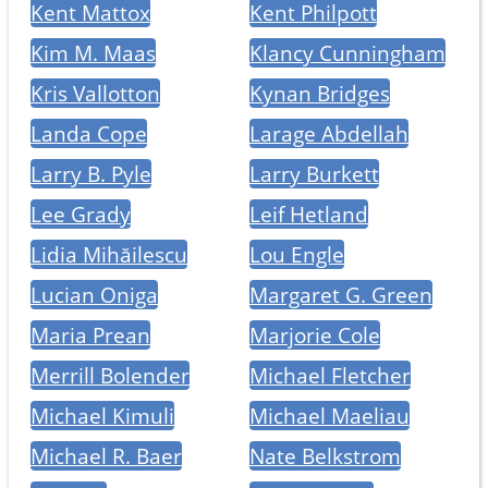
Kent Mattox
Kent Philpott
Kim M. Maas
Klancy Cunningham
Kris Vallotton
Kynan Bridges
Landa Cope
Larage Abdellah
Larry B. Pyle
Larry Burkett
Lee Grady
Leif Hetland
Lidia Mihăilescu
Lou Engle
Lucian Oniga
Margaret G. Green
Maria Prean
Marjorie Cole
Merrill Bolender
Michael Fletcher
Michael Kimuli
Michael Maeliau
Michael R. Baer
Nate Belkstrom