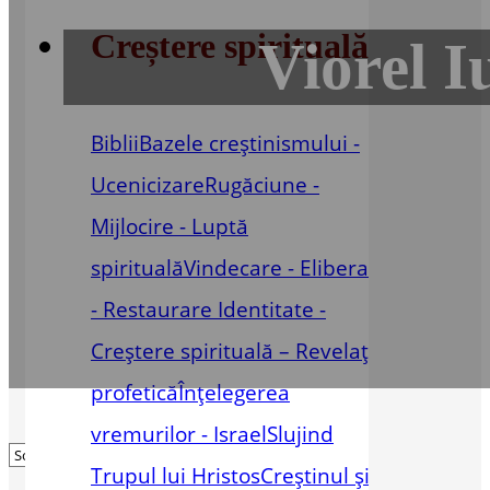
Creștere spirituală
Viorel I
Biblii
Bazele creștinismului -
Ucenicizare
Rugăciune -
Mijlocire - Luptă
spirituală
Vindecare - Eliberare
- Restaurare
Identitate -
Creștere spirituală – Revelație
profetică
Înțelegerea
vremurilor - Israel
Slujind
Trupul lui Hristos
Creștinul și