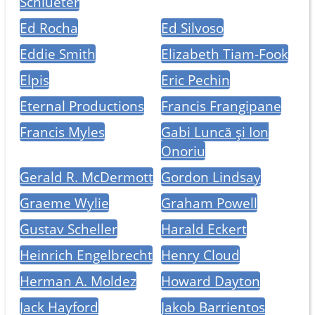
Schlueter
Ed Rocha
Ed Silvoso
Eddie Smith
Elizabeth Tiam-Fook
Elpis
Eric Pechin
Eternal Productions
Francis Frangipane
Francis Myles
Gabi Luncă și Ion
Onoriu
Gerald R. McDermott
Gordon Lindsay
Graeme Wylie
Graham Powell
Gustav Scheller
Harald Eckert
Heinrich Engelbrecht
Henry Cloud
Herman A. Moldez
Howard Dayton
Jack Hayford
Jakob Barrientos