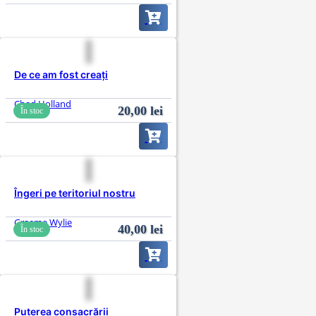
De ce am fost creați
Chad Holland
20,00
lei
În stoc
Îngeri pe teritoriul nostru
Graeme Wylie
40,00
lei
În stoc
Puterea consacrării