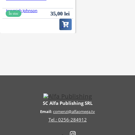
Jeremiah Johnson
35,00
lei
În stoc
SC Alfa Publishing SRL
Email:
comenzi@alfaomega.tv
Tel.: 0256-284912