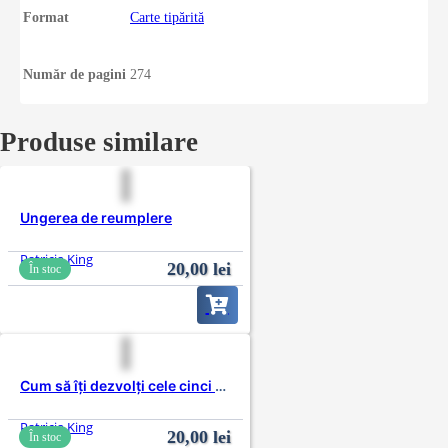
Format
Carte tipărită
Număr de pagini
274
Produse similare
Ungerea de reumplere
Patricia King
20,00
lei
În stoc
Cum să îți dezvolți cele cinci simțuri spirituale
Patricia King
20,00
lei
În stoc