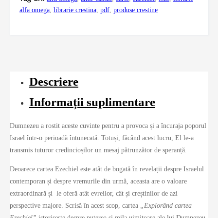
alfa omega
,
librarie crestina
,
pdf
,
produse crestine
Descriere
Informații suplimentare
Dumnezeu a rostit aceste cuvinte pentru a provoca și a încuraja poporul
Israel într-o perioadă întunecată. Totuși, făcând acest lucru, El le-a
transmis tuturor credincioșilor un mesaj pătrunzător de speranță.
Deoarece cartea Ezechiel este atât de bogată în revelații despre Israelul
contemporan și despre vremurile din urmă, aceasta are o valoare
extraordinară și le oferă atât evreilor, cât și creștinilor de azi
perspective majore. Scrisă în acest scop, cartea
„Explorând cartea
Ezechiel”
istorisește despre puterea și mila uimitoare ale lui Dumnezeu