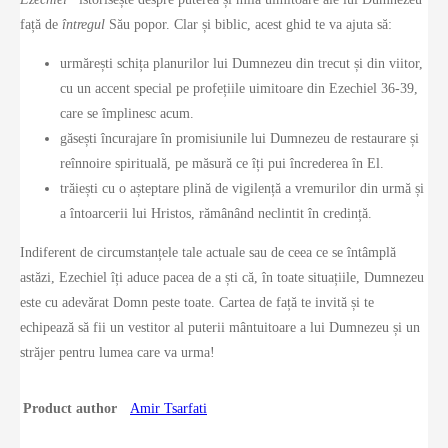
față de
întregul
Său popor. Clar și biblic, acest ghid te va ajuta să:
urmărești schița planurilor lui Dumnezeu din trecut și din viitor,
cu un accent special pe profețiile uimitoare din Ezechiel 36-39,
care se împlinesc acum.
găsești încurajare în promisiunile lui Dumnezeu de restaurare și
reînnoire spirituală, pe măsură ce îți pui încrederea în El.
trăiești cu o așteptare plină de vigilență a vremurilor din urmă și
a întoarcerii lui Hristos, rămânând neclintit în credință.
Indiferent de circumstanțele tale actuale sau de ceea ce se întâmplă
astăzi, Ezechiel îți aduce pacea de a ști că, în toate situațiile, Dumnezeu
este cu adevărat Domn peste toate. Cartea de față te invită și te
echipează să fii un vestitor al puterii mântuitoare a lui Dumnezeu și un
străjer pentru lumea care va urma!
Product author
Amir Tsarfati