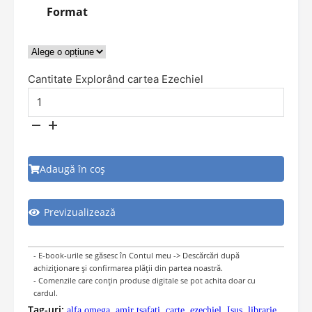
Format
Cantitate Explorând cartea Ezechiel
Adaugă în coș
Previzualizează
- E-book-urile se găsesc în Contul meu -> Descărcări după
achiziționare și confirmarea plății din partea noastră.
- Comenzile care conțin produse digitale se pot achita doar cu
cardul.
Tag-uri:
alfa omega
,
amir tsafati
,
carte
,
ezechiel
,
Isus
,
librarie