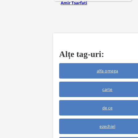
Amir Tsarfati
Alțe tag-uri:
alfa omega
carte
de ce
ezechiel