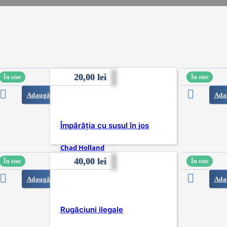
20,00
lei
În stoc
În stoc
Adaugă în coș
Ada
Împărăția cu susul în jos
Chad Holland
40,00
lei
În stoc
În stoc
Adaugă în coș
Ada
Rugăciuni ilegale