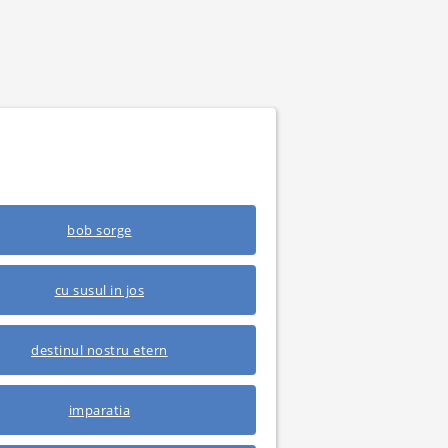
bob sorge
cu susul in jos
destinul nostru etern
imparatia