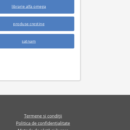
librarie alfa omega
produse crestine
satnam
Termene și condiții
Politica de confidențialitate