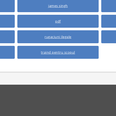
james singh
pdf
rugaciuni ilegale
traind pentru scopul