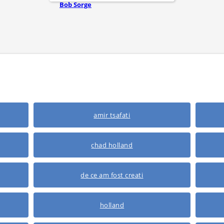
Bob Sorge
amir tsafati
chad holland
de ce am fost creati
holland