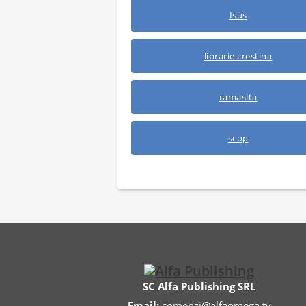
Isus
librarie crestina
ramasita
scop
SC Alfa Publishing SRL
Email:
comenzi@alfaomega.tv