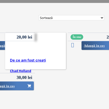
20,00
lei
2
În stoc
ugă în coș
Adaugă în coș
De ce am fost creați
Chad Holland
30,00
lei
ugă în coș