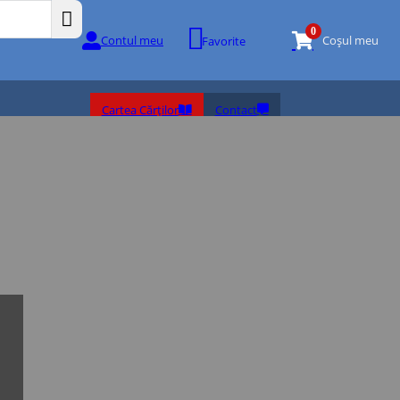
0
Contul meu
Coșul meu
Favorite
Cartea Cărților
Contact