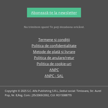
Abonează-te la newsletter
Nu trimitem spam! Te poți dezabona oricând.
Termene și condiții
Politica de confidențialitate
Metode de plată și livrare
Politica de anulare/retur
Politica de cookie-uri
ANPC
ANPC - SAL
Copyright © 2025 S.C. Alfa Publishing S.R.L.,Sediul social: Timisoara, Str. Aurel
Pop, Nr. 8,Reg. Com.: J35/2069/2002, CUI: RO15088770