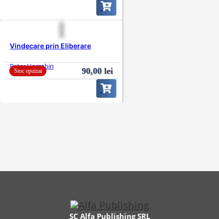
Vindecare prin Eliberare
Peter Horrobin
90,00
lei
Stoc epuizat
SC Alfa Publishing SRL