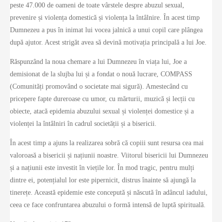
peste 47.000 de oameni de toate vârstele despre abuzul sexual,
prevenire și violența domestică și violența la întâlnire. În acest timp
Dumnezeu a pus în inimat lui vocea jalnică a unui copil care plângea
după ajutor. Acest strigăt avea să devină motivația principală a lui Joe.
Răspunzând la noua chemare a lui Dumnezeu în viața lui, Joe a
demisionat de la slujba lui și a fondat o nouă lucrare, COMPASS
(Comunități promovând o societate mai sigură). Amestecând cu
pricepere fapte dureroase cu umor, cu mărturii, muzică și lecții cu
obiecte, atacă epidemia abuzului sexual și violenței domestice și a
violenței la întâlniri în cadrul societății și a bisericii.
În acest timp a ajuns la realizarea sobră că copiii sunt resursa cea mai
valoroasă a bisericii și națiunii noastre. Viitorul bisericii lui Dumnezeu
și a națiunii este investit în viețile lor. În mod tragic, pentru mulți
dintre ei, potențialul lor este pipernicit, distrus înainte să ajungă la
tinerețe. Această epidemie este concepută și născută în adâncul iadului,
ceea ce face confruntarea abuzului o formă intensă de luptă spirituală.