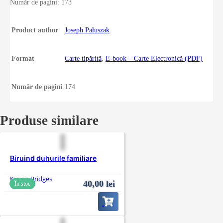
Număr de pagini: 173
Product author
Joseph Paluszak
Format
Carte tipărită
,
E-book – Carte Electronică (PDF)
Număr de pagini
174
Produse similare
Biruind duhurile familiare
Kynan Bridges
40,00
lei
În stoc