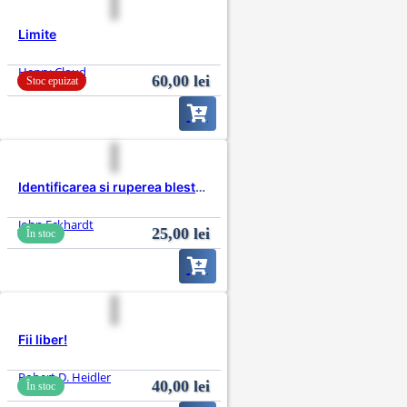
Limite
Henry Cloud
60,00
lei
Stoc epuizat
Identificarea si ruperea blestemelor
John Eckhardt
25,00
lei
În stoc
Fii liber!
Robert D. Heidler
40,00
lei
În stoc