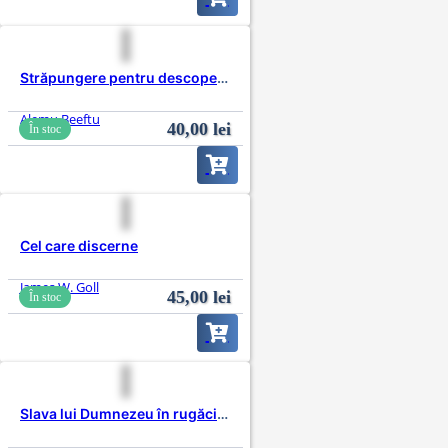
Străpungere pentru descoperire
Alemu Beeftu
40,00
lei
În stoc
Cel care discerne
James W. Goll
45,00
lei
În stoc
Slava lui Dumnezeu în rugăciune