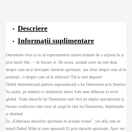
Descriere
Informații suplimentare
Dumnezeu vrea ca tu să experimentezi marea minune de a acționa în și
prin harul Său — în fiecare zi. De aceea, această carte nu este doar
despre cum să-ți descoperi darurile spirituale, sau chiar despre cum să le
primești, ci despre cum să le eliberezi! Dă-le mai departe!
Duhul demonstrează puterea supranaturală a lui Dumnezeu prin biserica
Sa astăzi, pe măsură ce tărâmurile slavei Sale sunt eliberate la nivel
global. Toate darurile lui Dumnezeu sunt încă pe deplin operaționale și
fiecare credincios este creat să curgă în râul lui Dumnezeu, împlinindu-
și destinul.
În ,,Eliberarea darurilor spirituale în această vreme”, vei afla cum se
mișcă Duhul Sfânt și cum operează El prin darurile spirituale. Apoi vei