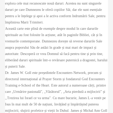
explora cele mai recunoscute nouă daruri. Acestea nu sunt singurele
daruri pe care Dumnezeu le oferă copiilor Săi, dar ele sunt esențiale
pentru a le înțelege și apoi a le activa conform îndrumării Sale, pentru
împlinirea Marii Trimiteri.
Această carte este plină de exemple despre modul în care darurile
spirituale au fost folosite în acțiune, atât în paginile Bibliei, cât și în
vremurile contemporane. Dumnezeu dorește să reverse darurile Sale
asupra poporului Său de astăzi în grade și mai mari de impact și
autoritate. Descoperă ce vrea Domnul să facă pentru tine și prin tine,
eliberând daruri spirituale într-o revărsare puternică a dragostei, harului
și puterii Sale.
Dr. James W. Goll este președintele Encounters Network, precum și
directorul internațional al Prayer Storm și fondatorul God Encounters
Training e-School of the Heart. Este autorul a numeroase cărți, printre
care „Urmărire pasională”, „Văzătorul”, „Arta pierdută a mijlocirii” și
,,Trezirea lui Israel ce va urma”. Cu mare bucurie, James L-a vestit pe
Isus în mai mult de 50 de națiuni, învățând și împărtășind puterea
mijlocirii, slujirii profetice și vieții în Duhul. James și Michal Ann Goll