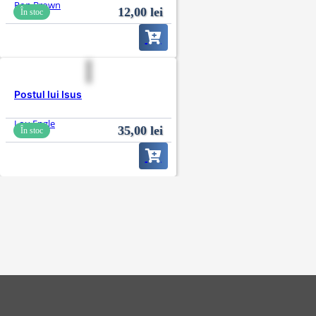
Ron Brown
12,00
lei
În stoc
Postul lui Isus
Lou Engle
35,00
lei
În stoc