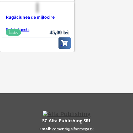
Rugăciunea de mijlocire
Dutch Sheets
45,00
lei
În stoc
SC Alfa Publishing SRL
Email:
comenzi@alfaomega.tv