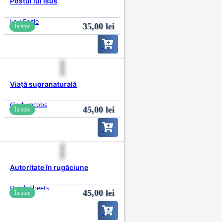
Postul lui Isus
Lou Engle
35,00
lei
În stoc
Viață supranaturală
Cindy Jacobs
45,00
lei
În stoc
Autoritate în rugăciune
Dutch Sheets
45,00
lei
În stoc