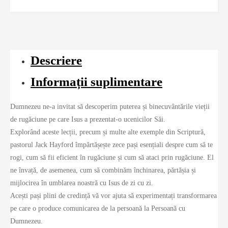
Descriere
Informații suplimentare
Dumnezeu ne-a invitat să descoperim puterea și binecuvântările vieții
de rugăciune pe care Isus a prezentat-o ucenicilor Săi.
Explorând aceste lecții, precum și multe alte exemple din Scriptură,
pastorul Jack Hayford împărtășește zece pași esențiali despre cum să te
rogi, cum să fii eficient în rugăciune și cum să ataci prin rugăciune. El
ne învață, de asemenea, cum să combinăm închinarea, părtășia și
mijlocirea în umblarea noastră cu Isus de zi cu zi.
Acești pași plini de credință vă vor ajuta să experimentați transformarea
pe care o produce comunicarea de la persoană la Persoană cu
Dumnezeu.