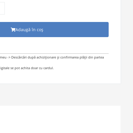
 înapoi!
Adaugă în coș
 meu -> Descărcări după achiziționare și confirmarea plății din partea
gitale se pot achita doar cu cardul.