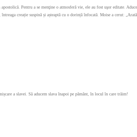
 apostolică. Pentru a se menţine o atmosferă vie, ele au fost uşor editate. Adu
, întreaga creație suspină și așteaptă cu o dorință înfocată. Moise a cerut: „Arat
mișcare a slavei. Să aducem slava înapoi pe pământ, în locul în care trăim!