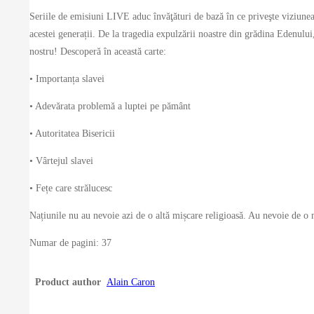
Seriile de emisiuni LIVE aduc învăţături de bază în ce priveşte viziunea
acestei generații. De la tragedia expulzării noastre din grădina Edenului
nostru! Descoperă în această carte:
• Importanța slavei
• Adevărata problemă a luptei pe pământ
• Autoritatea Bisericii
• Vârtejul slavei
• Fețe care strălucesc
Națiunile nu au nevoie azi de o altă mișcare religioasă. Au nevoie de o 
Numar de pagini: 37
Product author
Alain Caron