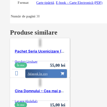
Format
Carte tipărită
,
E-book – Carte Electronică (PDF)
Număr de pagini
38
Produse similare
Pachet Seria Ucenicizare (CFNI)
Gordon Lindsay
55,00
lei
În stoc
Adaugă în coș
Cina Domnului – Cea mai puternică armă
Larage Abdellah
15,00
lei
În stoc