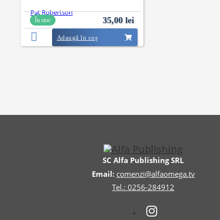
Pat Robertson
35,00
lei
În stoc
Adaugă în coș
SC Alfa Publishing SRL
Email:
comenzi@alfaomega.tv
Tel.: 0256-284912