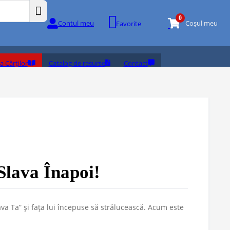
0
Contul meu
Coșul meu
Favorite
a Cărților
Catalog de resurse
Contact
lava Înapoi!
ava Ta” și fața lui începuse să strălucească. Acum este