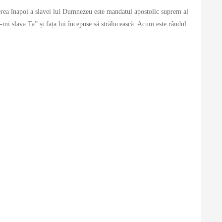
cerea înapoi a slavei lui Dumnezeu este mandatul apostolic suprem al
ă-mi slava Ta” și fața lui începuse să strălucească. Acum este rândul