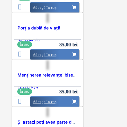
Adaugă în coș
Porția dublă de viață
Bruno Ierullo
35,00
lei
În stoc
Adaugă în coș
Menținerea relevanței bisericii prin ruperea blestemului redundanței
Larry B. Pyle
35,00
lei
În stoc
Adaugă în coș
Și astăzi poți avea parte de miracole