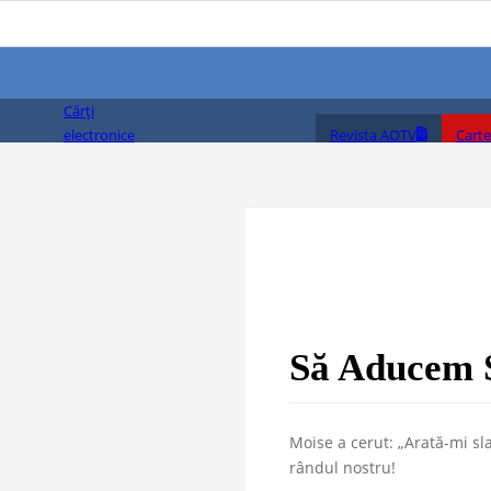
Cărți
Revista AOTV
Carte
electronice
(PDF)
Să Aducem S
Moise a cerut: „Arată-mi sl
rândul nostru!