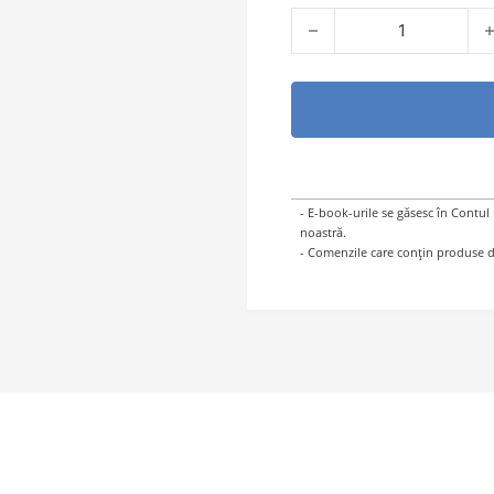
Cantitate Să aducem slava
- E-book-urile se găsesc în Contul
noastră.
- Comenzile care conțin produse di