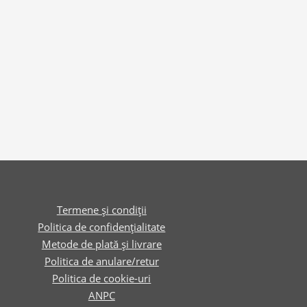
Termene și condiții
Politica de confidențialitate
Metode de plată și livrare
Politica de anulare/retur
Politica de cookie-uri
ANPC