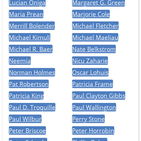
Lucian Oniga
Margaret G. Green
Maria Prean
Marjorie Cole
Merrill Bolender
Michael Fletcher
Michael Kimuli
Michael Maeliau
Michael R. Baer
Nate Belkstrom
Neemia
Nicu Zaharie
Norman Holmes
Oscar Lohuis
Pat Robertson
Patricia Frame
Patricia King
Paul Clayton Gibbs
Paul D. Troquille
Paul Wallington
Paul Wilbur
Perry Stone
Peter Briscoe
Peter Horrobin