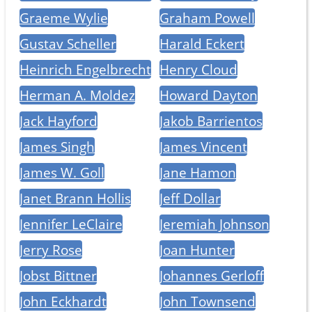
Graeme Wylie
Graham Powell
Gustav Scheller
Harald Eckert
Heinrich Engelbrecht
Henry Cloud
Herman A. Moldez
Howard Dayton
Jack Hayford
Jakob Barrientos
James Singh
James Vincent
James W. Goll
Jane Hamon
Janet Brann Hollis
Jeff Dollar
Jennifer LeClaire
Jeremiah Johnson
Jerry Rose
Joan Hunter
Jobst Bittner
Johannes Gerloff
John Eckhardt
John Townsend