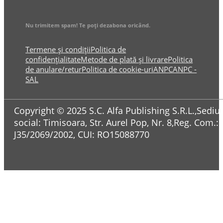
Nu trimitem spam! Te poți dezabona oricând.
Termene și condiții
Politica de
confidențialitate
Metode de plată și livrare
Politica
de anulare/retur
Politica de cookie-uri
ANPC
ANPC -
SAL
Copyright © 2025 S.C. Alfa Publishing S.R.L.,Sediul
social: Timisoara, Str. Aurel Pop, Nr. 8,Reg. Com.:
J35/2069/2002, CUI: RO15088770