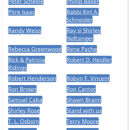
Peter Scheele
Phillip Baker
Pitre Isaac
Rabbi Kirt A.
Schneider
Randy Weiss
Ray si Shirley
Noftsinger
Rebecca Greenwood
Rene Pache
Rick & Patricia
Robert D. Heidler
Ridings
Robert Henderson
Robyn F. Vincent
Ron Brown
Ron Cantor
Samuel Caba
Shawn Brann
Shirley Rose
Stand with us
T. L. Osborn
Terry Moore