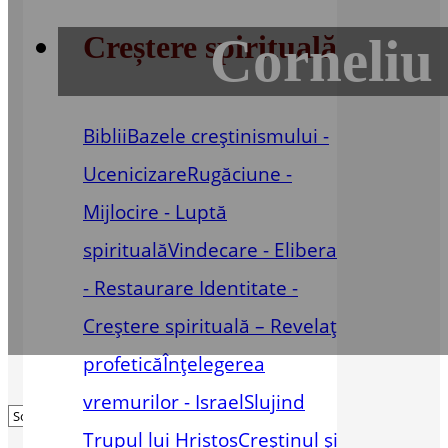
Corneliu
Creștere spirituală
Biblii
Bazele creștinismului -
Ucenicizare
Rugăciune -
Mijlocire - Luptă
spirituală
Vindecare - Eliberare
- Restaurare
Identitate -
Creștere spirituală – Revelație
profetică
Înțelegerea
vremurilor - Israel
Slujind
Trupul lui Hristos
Creștinul și