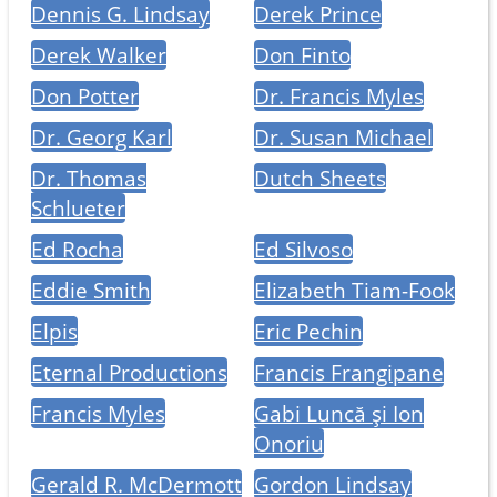
Dennis G. Lindsay
Derek Prince
Derek Walker
Don Finto
Don Potter
Dr. Francis Myles
Dr. Georg Karl
Dr. Susan Michael
Dr. Thomas
Dutch Sheets
Schlueter
Ed Rocha
Ed Silvoso
Eddie Smith
Elizabeth Tiam-Fook
Elpis
Eric Pechin
Eternal Productions
Francis Frangipane
Francis Myles
Gabi Luncă și Ion
Onoriu
Gerald R. McDermott
Gordon Lindsay