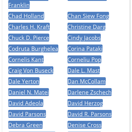
Franklin
Chad Holland
Chan Siew Fong
Charles H. Kraft
Christine Darg
Chuck D. Pierce
Cindy Jacobs
Codruta Burghelea
Corina Pataki
Cornelis Kant
Corneliu Pop
Craig Von Buseck
Dale L. Mast
Dale Yerton
Dan McCollam
Daniel N. Matei
Darlene Zschech
David Adeola
David Herzog
David Parsons
David R. Parsons
Debra Green
Denise Cross