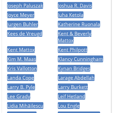
Joseph Paluszak
Joshua R. Davis
Joyce Meyer
Juha Ketola
Jurgen Buhler
Katherine Ruonala
Kees de Vreugd
Kent & Beverly
Mattox
Kent Mattox
Kent Philpott
Kim M. Maas
Klancy Cunningham
Kris Vallotton
Kynan Bridges
Landa Cope
Larage Abdellah
Larry B. Pyle
Larry Burkett
Lee Grady
Leif Hetland
Lidia Mihăilescu
Lou Engle