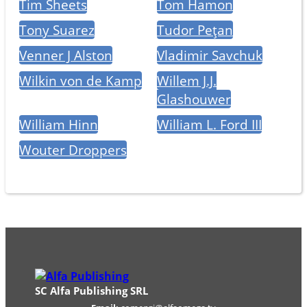
Tim Sheets
Tom Hamon
Tony Suarez
Tudor Pețan
Venner J Alston
Vladimir Savchuk
Wilkin von de Kamp
Willem J.J.
Glashouwer
William Hinn
William L. Ford III
Wouter Droppers
SC Alfa Publishing SRL