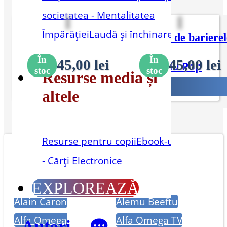
societatea - Mentalitatea
Împărăției
Laudă și închinare
Dincolo de barierele minții – Vol. 2
Dincolo de barierel
În
În
45,00
lei
45,00
lei
Corneliu Pop
Corneliu Pop
stoc
stoc
Resurse media și
altele
Resurse pentru copii
Ebook-uri
- Cărți Electronice
Alți autori:
EXPLOREAZĂ
Alain Caron
Alemu Beeftu
Alfa Omega
Alfa Omega TV
Autori