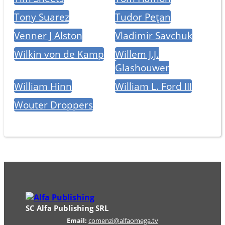
Tony Suarez
Tudor Pețan
Venner J Alston
Vladimir Savchuk
Wilkin von de Kamp
Willem J.J.
Glashouwer
William Hinn
William L. Ford III
Wouter Droppers
SC Alfa Publishing SRL
Email:
comenzi@alfaomega.tv