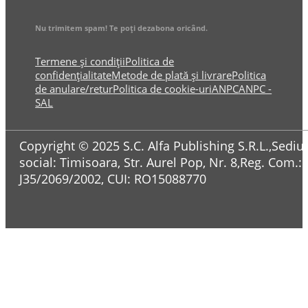
Nu trimitem spam! Te poți dezabona oricând.
Termene și condiții
Politica de
confidențialitate
Metode de plată și livrare
Politica
de anulare/retur
Politica de cookie-uri
ANPC
ANPC -
SAL
Copyright © 2025 S.C. Alfa Publishing S.R.L.,Sediul
social: Timisoara, Str. Aurel Pop, Nr. 8,Reg. Com.:
J35/2069/2002, CUI: RO15088770