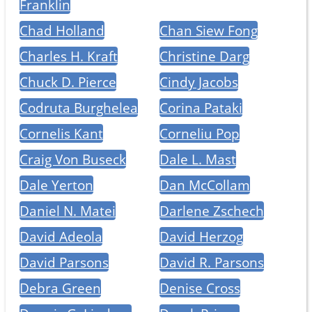
Franklin
Chad Holland
Chan Siew Fong
Charles H. Kraft
Christine Darg
Chuck D. Pierce
Cindy Jacobs
Codruta Burghelea
Corina Pataki
Cornelis Kant
Corneliu Pop
Craig Von Buseck
Dale L. Mast
Dale Yerton
Dan McCollam
Daniel N. Matei
Darlene Zschech
David Adeola
David Herzog
David Parsons
David R. Parsons
Debra Green
Denise Cross