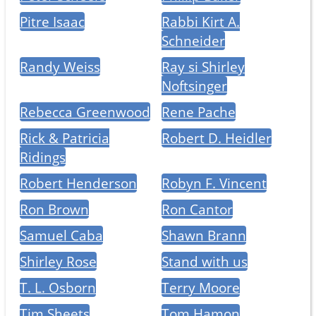
Pitre Isaac
Rabbi Kirt A.
Schneider
Randy Weiss
Ray si Shirley
Noftsinger
Rebecca Greenwood
Rene Pache
Rick & Patricia
Robert D. Heidler
Ridings
Robert Henderson
Robyn F. Vincent
Ron Brown
Ron Cantor
Samuel Caba
Shawn Brann
Shirley Rose
Stand with us
T. L. Osborn
Terry Moore
Tim Sheets
Tom Hamon