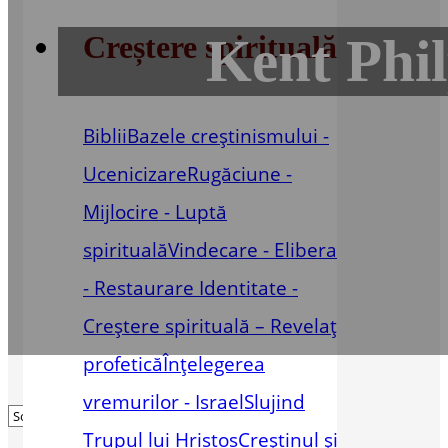
Kent Phil
Creștere spirituală
Biblii
Bazele creștinismului -
Ucenicizare
Rugăciune -
Mijlocire - Luptă
spirituală
Vindecare - Eliberare
- Restaurare
Identitate -
Creștere spirituală – Revelație
profetică
Înțelegerea
vremurilor - Israel
Slujind
Trupul lui Hristos
Creștinul și