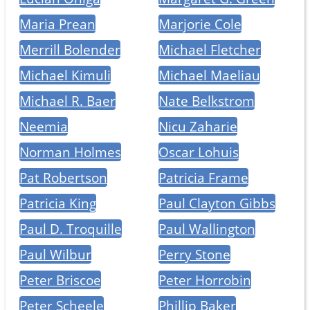
Maria Prean
Marjorie Cole
Merrill Bolender
Michael Fletcher
Michael Kimuli
Michael Maeliau
Michael R. Baer
Nate Belkstrom
Neemia
Nicu Zaharie
Norman Holmes
Oscar Lohuis
Pat Robertson
Patricia Frame
Patricia King
Paul Clayton Gibbs
Paul D. Troquille
Paul Wallington
Paul Wilbur
Perry Stone
Peter Briscoe
Peter Horrobin
Peter Scheele
Phillip Baker