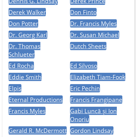
Dennis G. Lindsay
Derek Prince
Derek Walker
Don Finto
Don Potter
Dr. Francis Myles
Dr. Georg Karl
Dr. Susan Michael
Dr. Thomas
Dutch Sheets
Schlueter
Ed Rocha
Ed Silvoso
Eddie Smith
Elizabeth Tiam-Fook
Elpis
Eric Pechin
Eternal Productions
Francis Frangipane
Francis Myles
Gabi Luncă și Ion
Onoriu
Gerald R. McDermott
Gordon Lindsay