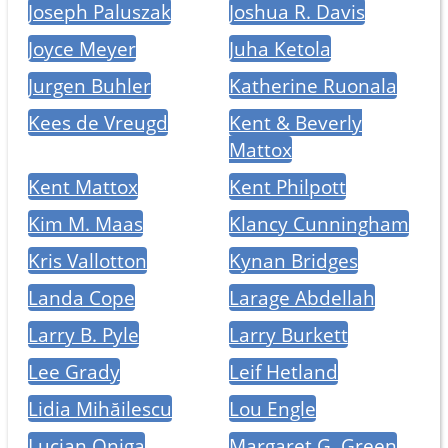
Joseph Paluszak
Joshua R. Davis
Joyce Meyer
Juha Ketola
Jurgen Buhler
Katherine Ruonala
Kees de Vreugd
Kent & Beverly
Mattox
Kent Mattox
Kent Philpott
Kim M. Maas
Klancy Cunningham
Kris Vallotton
Kynan Bridges
Landa Cope
Larage Abdellah
Larry B. Pyle
Larry Burkett
Lee Grady
Leif Hetland
Lidia Mihăilescu
Lou Engle
Lucian Oniga
Margaret G. Green