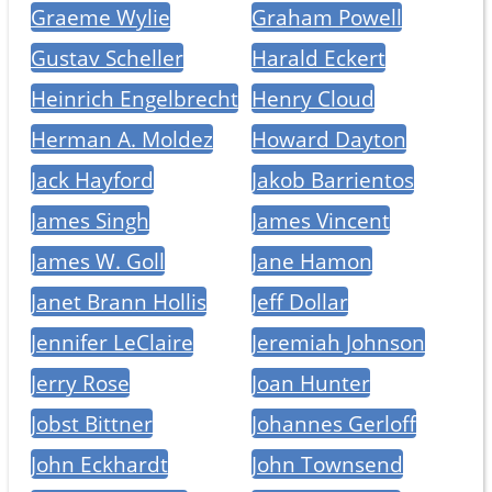
Graeme Wylie
Graham Powell
Gustav Scheller
Harald Eckert
Heinrich Engelbrecht
Henry Cloud
Herman A. Moldez
Howard Dayton
Jack Hayford
Jakob Barrientos
James Singh
James Vincent
James W. Goll
Jane Hamon
Janet Brann Hollis
Jeff Dollar
Jennifer LeClaire
Jeremiah Johnson
Jerry Rose
Joan Hunter
Jobst Bittner
Johannes Gerloff
John Eckhardt
John Townsend