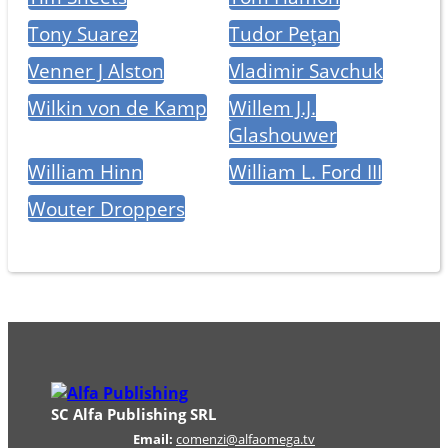
Tony Suarez
Tudor Pețan
Venner J Alston
Vladimir Savchuk
Wilkin von de Kamp
Willem J.J.
Glashouwer
William Hinn
William L. Ford III
Wouter Droppers
SC Alfa Publishing SRL
Email:
comenzi@alfaomega.tv