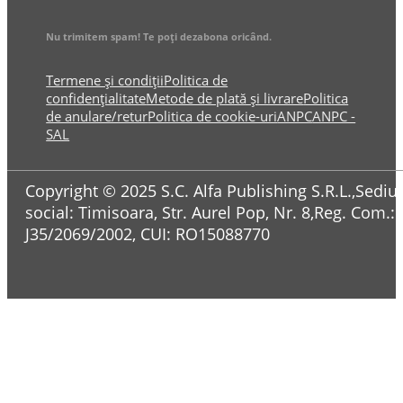
Nu trimitem spam! Te poți dezabona oricând.
Termene și condiții
Politica de
confidențialitate
Metode de plată și livrare
Politica
de anulare/retur
Politica de cookie-uri
ANPC
ANPC -
SAL
Copyright © 2025 S.C. Alfa Publishing S.R.L.,Sediul
social: Timisoara, Str. Aurel Pop, Nr. 8,Reg. Com.:
J35/2069/2002, CUI: RO15088770