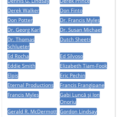
Dennis G. Lindsay
Derek Prince
Derek Walker
Don Finto
Don Potter
Dr. Francis Myles
Dr. Georg Karl
Dr. Susan Michael
Dr. Thomas
Dutch Sheets
Schlueter
Ed Rocha
Ed Silvoso
Eddie Smith
Elizabeth Tiam-Fook
Elpis
Eric Pechin
Eternal Productions
Francis Frangipane
Francis Myles
Gabi Luncă și Ion
Onoriu
Gerald R. McDermott
Gordon Lindsay