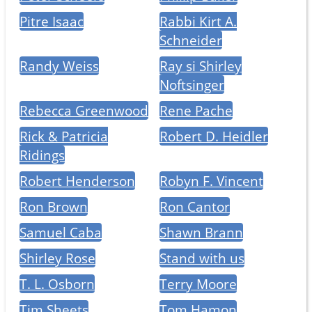
Pitre Isaac
Rabbi Kirt A.
Schneider
Randy Weiss
Ray si Shirley
Noftsinger
Rebecca Greenwood
Rene Pache
Rick & Patricia
Robert D. Heidler
Ridings
Robert Henderson
Robyn F. Vincent
Ron Brown
Ron Cantor
Samuel Caba
Shawn Brann
Shirley Rose
Stand with us
T. L. Osborn
Terry Moore
Tim Sheets
Tom Hamon