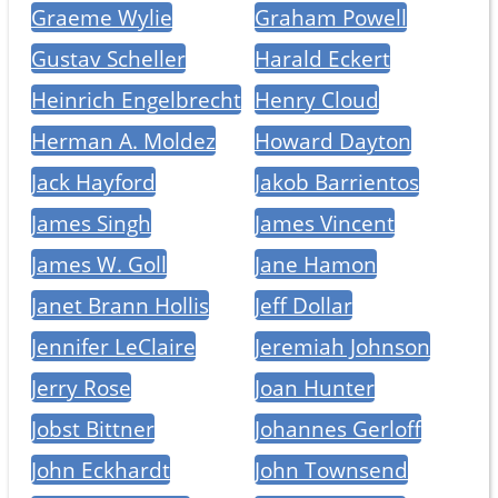
Graeme Wylie
Graham Powell
Gustav Scheller
Harald Eckert
Heinrich Engelbrecht
Henry Cloud
Herman A. Moldez
Howard Dayton
Jack Hayford
Jakob Barrientos
James Singh
James Vincent
James W. Goll
Jane Hamon
Janet Brann Hollis
Jeff Dollar
Jennifer LeClaire
Jeremiah Johnson
Jerry Rose
Joan Hunter
Jobst Bittner
Johannes Gerloff
John Eckhardt
John Townsend