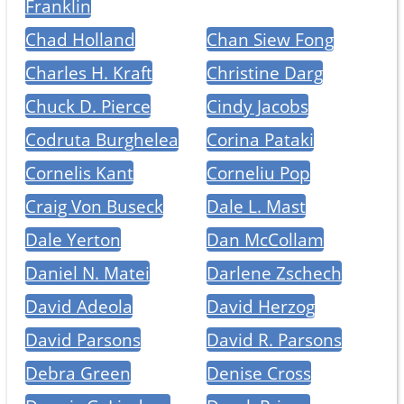
Franklin
Chad Holland
Chan Siew Fong
Charles H. Kraft
Christine Darg
Chuck D. Pierce
Cindy Jacobs
Codruta Burghelea
Corina Pataki
Cornelis Kant
Corneliu Pop
Craig Von Buseck
Dale L. Mast
Dale Yerton
Dan McCollam
Daniel N. Matei
Darlene Zschech
David Adeola
David Herzog
David Parsons
David R. Parsons
Debra Green
Denise Cross