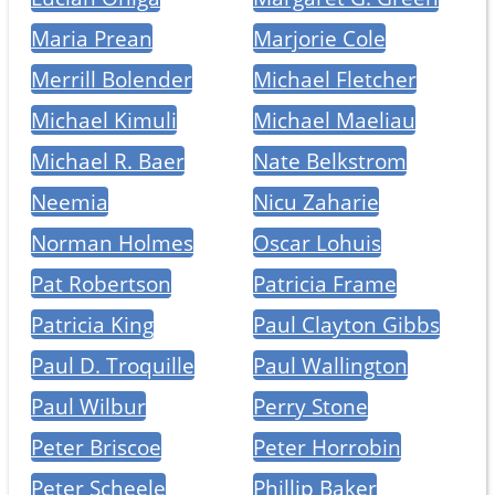
Maria Prean
Marjorie Cole
Merrill Bolender
Michael Fletcher
Michael Kimuli
Michael Maeliau
Michael R. Baer
Nate Belkstrom
Neemia
Nicu Zaharie
Norman Holmes
Oscar Lohuis
Pat Robertson
Patricia Frame
Patricia King
Paul Clayton Gibbs
Paul D. Troquille
Paul Wallington
Paul Wilbur
Perry Stone
Peter Briscoe
Peter Horrobin
Peter Scheele
Phillip Baker