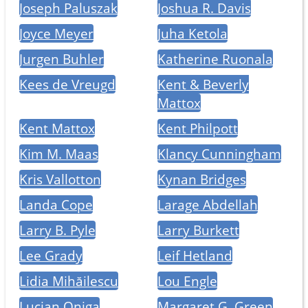
Joseph Paluszak
Joshua R. Davis
Joyce Meyer
Juha Ketola
Jurgen Buhler
Katherine Ruonala
Kees de Vreugd
Kent & Beverly
Mattox
Kent Mattox
Kent Philpott
Kim M. Maas
Klancy Cunningham
Kris Vallotton
Kynan Bridges
Landa Cope
Larage Abdellah
Larry B. Pyle
Larry Burkett
Lee Grady
Leif Hetland
Lidia Mihăilescu
Lou Engle
Lucian Oniga
Margaret G. Green