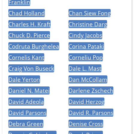
Franklin
Chad Holland
Chan Siew Fong
Charles H. Kraft
Christine Darg
Chuck D. Pierce
Cindy Jacobs
Codruta Burghelea
Corina Pataki
Cornelis Kant
Corneliu Pop
Craig Von Buseck
Dale L. Mast
Dale Yerton
Dan McCollam
Daniel N. Matei
Darlene Zschech
David Adeola
David Herzog
David Parsons
David R. Parsons
Debra Green
Denise Cross