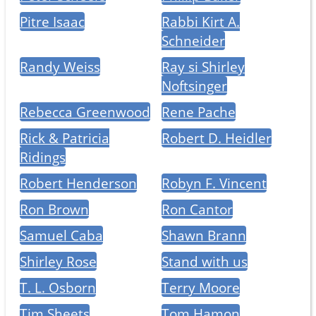
Pitre Isaac
Rabbi Kirt A.
Schneider
Randy Weiss
Ray si Shirley
Noftsinger
Rebecca Greenwood
Rene Pache
Rick & Patricia
Robert D. Heidler
Ridings
Robert Henderson
Robyn F. Vincent
Ron Brown
Ron Cantor
Samuel Caba
Shawn Brann
Shirley Rose
Stand with us
T. L. Osborn
Terry Moore
Tim Sheets
Tom Hamon