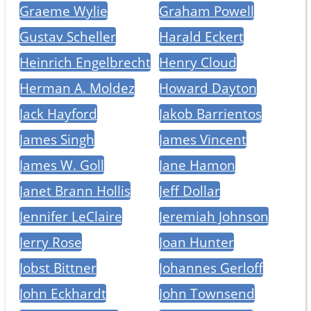
Graeme Wylie
Graham Powell
Gustav Scheller
Harald Eckert
Heinrich Engelbrecht
Henry Cloud
Herman A. Moldez
Howard Dayton
Jack Hayford
Jakob Barrientos
James Singh
James Vincent
James W. Goll
Jane Hamon
Janet Brann Hollis
Jeff Dollar
Jennifer LeClaire
Jeremiah Johnson
Jerry Rose
Joan Hunter
Jobst Bittner
Johannes Gerloff
John Eckhardt
John Townsend