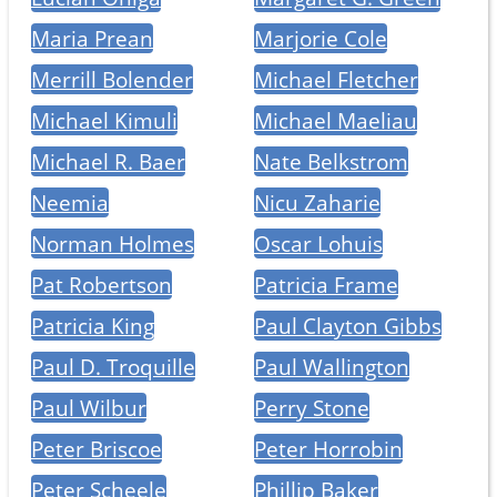
Maria Prean
Marjorie Cole
Merrill Bolender
Michael Fletcher
Michael Kimuli
Michael Maeliau
Michael R. Baer
Nate Belkstrom
Neemia
Nicu Zaharie
Norman Holmes
Oscar Lohuis
Pat Robertson
Patricia Frame
Patricia King
Paul Clayton Gibbs
Paul D. Troquille
Paul Wallington
Paul Wilbur
Perry Stone
Peter Briscoe
Peter Horrobin
Peter Scheele
Phillip Baker