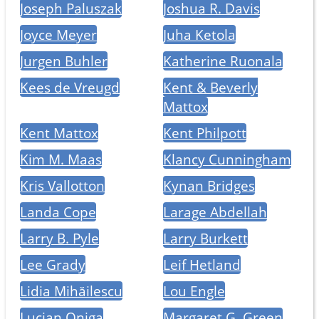
Joseph Paluszak
Joshua R. Davis
Joyce Meyer
Juha Ketola
Jurgen Buhler
Katherine Ruonala
Kees de Vreugd
Kent & Beverly
Mattox
Kent Mattox
Kent Philpott
Kim M. Maas
Klancy Cunningham
Kris Vallotton
Kynan Bridges
Landa Cope
Larage Abdellah
Larry B. Pyle
Larry Burkett
Lee Grady
Leif Hetland
Lidia Mihăilescu
Lou Engle
Lucian Oniga
Margaret G. Green