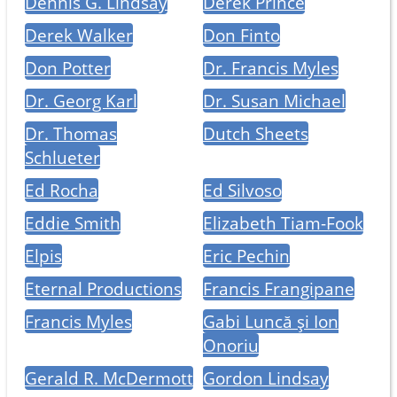
Dennis G. Lindsay
Derek Prince
Derek Walker
Don Finto
Don Potter
Dr. Francis Myles
Dr. Georg Karl
Dr. Susan Michael
Dr. Thomas
Dutch Sheets
Schlueter
Ed Rocha
Ed Silvoso
Eddie Smith
Elizabeth Tiam-Fook
Elpis
Eric Pechin
Eternal Productions
Francis Frangipane
Francis Myles
Gabi Luncă și Ion
Onoriu
Gerald R. McDermott
Gordon Lindsay