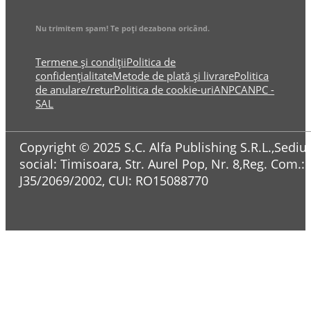
Nu trimitem spam! Te poți dezabona oricând.
Termene și condiții
Politica de
confidențialitate
Metode de plată și livrare
Politica
de anulare/retur
Politica de cookie-uri
ANPC
ANPC -
SAL
Copyright © 2025 S.C. Alfa Publishing S.R.L.,Sediul
social: Timisoara, Str. Aurel Pop, Nr. 8,Reg. Com.:
J35/2069/2002, CUI: RO15088770