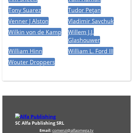
Tony Suarez
Tudor Pețan
Venner J Alston
Vladimir Savchuk
Wilkin von de Kamp
Willem J.J.
Glashouwer
William Hinn
William L. Ford III
Wouter Droppers
SC Alfa Publishing SRL
Email:
comenzi@alfaomega.tv