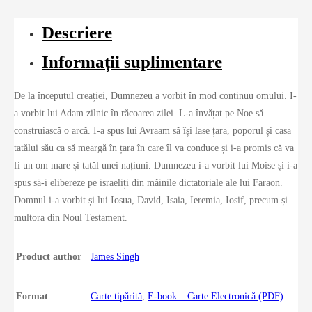
Descriere
Informații suplimentare
De la începutul creației, Dumnezeu a vorbit în mod continuu omului. I-
a vorbit lui Adam zilnic în răcoarea zilei. L-a învățat pe Noe să
construiască o arcă. I-a spus lui Avraam să își lase țara, poporul și casa
tatălui său ca să meargă în țara în care îl va conduce și i-a promis că va
fi un om mare și tatăl unei națiuni. Dumnezeu i-a vorbit lui Moise și i-a
spus să-i elibereze pe israeliți din mâinile dictatoriale ale lui Faraon.
Domnul i-a vorbit și lui Iosua, David, Isaia, Ieremia, Iosif, precum și
multora din Noul Testament.
Product author
James Singh
Format
Carte tipărită
,
E-book – Carte Electronică (PDF)