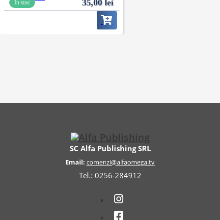
35,00
lei
În stoc
SC Alfa Publishing SRL
Email:
comenzi@alfaomega.tv
Tel.: 0256-284912