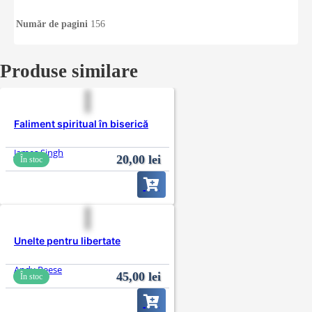
Număr de pagini
156
Produse similare
Faliment spiritual în biserică
James Singh
20,00
lei
În stoc
Unelte pentru libertate
Andy Reese
45,00
lei
În stoc