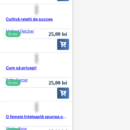
Cultivă relații de succes
Michael Fletcher
25,00
lei
În stoc
Cum să pricepi!
Betty Garner
25,00
lei
În stoc
O femeie înțeleaptă spunea odată
Shirley Rose