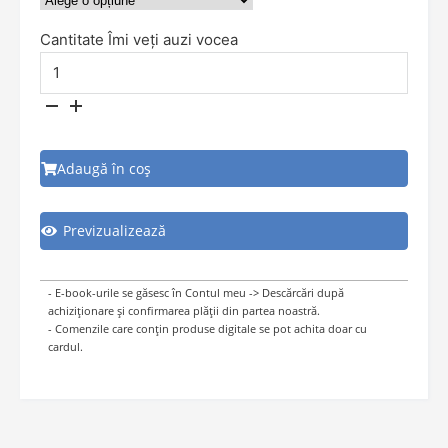
Cantitate Îmi veți auzi vocea
Adaugă în coș
Previzualizează
- E-book-urile se găsesc în Contul meu -> Descărcări după
achiziționare și confirmarea plății din partea noastră.
- Comenzile care conțin produse digitale se pot achita doar cu
cardul.