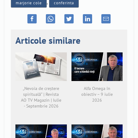
marjorie cole
,
conferinta
Articole similare
„Nevoia de creștere
Alfa Omega în
spirituală” | Revista
obiectiv – 9 iulie
AO TV Magazin | Iulie
2026
- Septembrie 2026