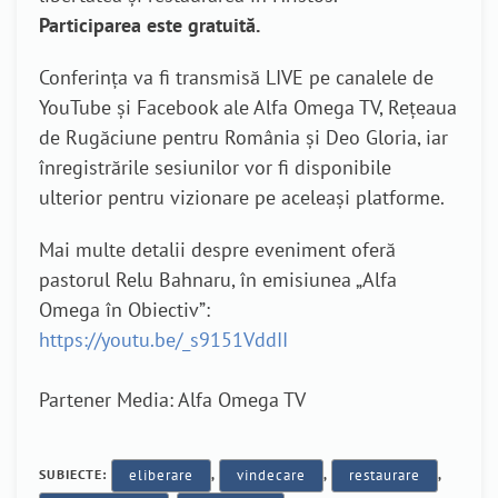
Participarea este gratuită.
Conferința va fi transmisă LIVE pe canalele de
YouTube și Facebook ale Alfa Omega TV, Rețeaua
de Rugăciune pentru România și Deo Gloria, iar
înregistrările sesiunilor vor fi disponibile
ulterior pentru vizionare pe aceleași platforme.
Mai multe detalii despre eveniment oferă
pastorul Relu Bahnaru, în emisiunea „Alfa
Omega în Obiectiv”:
https://youtu.be/_s9151VddII
Partener Media: Alfa Omega TV
SUBIECTE:
eliberare
,
vindecare
,
restaurare
,