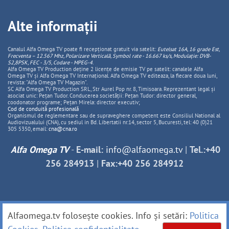
Alte informații
Canalul Alfa Omega TV poate fi recepționat gratuit via satelit:
Eutelsat 16A, 16 grade Est,
Frecventa – 12.567 Mhz, Polarizare
Vertica
lă, Symbol rate - 16.667 ks/s, Modulație: DVB-
S2,8PSK, FEC - 3/5, Codare - MPEG-4
.
Alfa Omega TV Production deține 2 licențe de emisie TV pe satelit: canalele Alfa
Omega TV și Alfa Omega TV Internațional. Alfa Omega TV editeaza, la fiecare doua luni,
revista: "Alfa Omega TV Magazin".
SC Alfa Omega TV Production SRL, Str Aurel Pop nr. 8, Timisoara. Reprezentant legal și
asociat unic: Pețan Tudor. Conducerea societății: Pețan Tudor: director general,
coodonator programe; Pețan Mirela: director executiv;
Cod de conduită profesională
Organismul de reglementare sau de supraveghere competent este Consiliul National al
Audiovizualului (CNA), cu sediul in Bd. Libertatii nr.14, sector 5, Bucuresti, tel: 40 (0)21
305 5350, email:
cna@cna.ro
Alfa Omega TV
-
E-mail:
info@alfaomega.tv
|
Tel.:+40
256 284913
|
Fax:+40 256 284912
Alfaomega.tv folosește cookies. Info și setări:
Politica