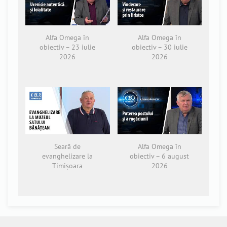
Alfa Omega în
Alfa Omega în
obiectiv – 23 iulie
obiectiv – 30 iulie
2026
2026
Seară de
Alfa Omega în
evanghelizare la
obiectiv – 6 august
Timișoara
2026