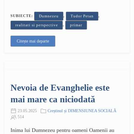
SUBIECTE:
,
,
Dumnezeu
Tudor Petan
,
realitati si perspective
primar
Citește mai departe
Nevoia de Evanghelie este
mai mare ca niciodată
23.05.2025
Creștinul și DIMENSIUNEA SOCIALĂ
514
Inima lui Dumnezeu pentru oameni Oamenii au