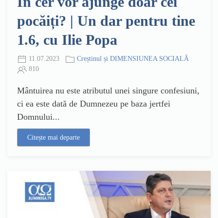
În cer vor ajunge doar cei
pocăiți? | Un dar pentru tine
1.6, cu Ilie Popa
11.07.2023
Creștinul și DIMENSIUNEA SOCIALĂ
810
Mântuirea nu este atributul unei singure confesiuni,
ci ea este dată de Dumnezeu pe baza jertfei
Domnului...
Citește mai departe