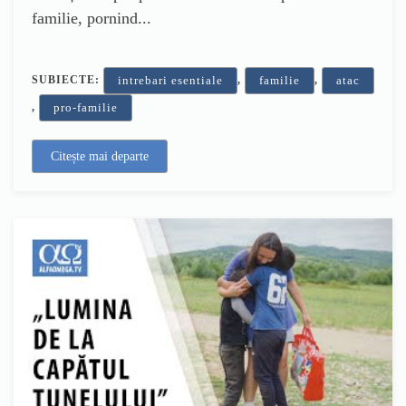
familie, pornind...
SUBIECTE:
,
,
intrebari esentiale
familie
atac
,
pro-familie
Citește mai departe