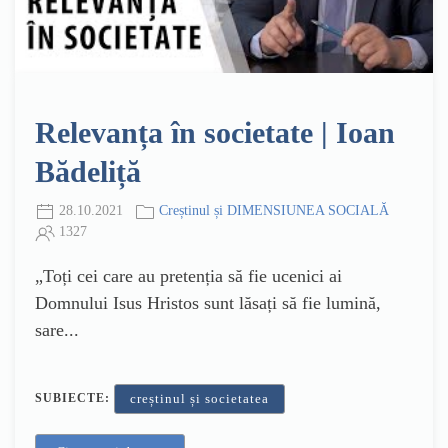
Relevanța în societate | Ioan
Bădeliță
28.10.2021
Creștinul și DIMENSIUNEA SOCIALĂ
1327
„Toți cei care au pretenția să fie ucenici ai
Domnului Isus Hristos sunt lăsați să fie lumină,
sare...
SUBIECTE:
creștinul și societatea