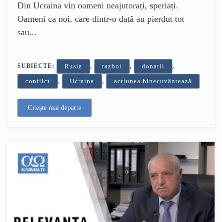
Din Ucraina vin oameni neajutorați, speriați.
Oameni ca noi, care dintr-o dată au pierdut tot
sau...
SUBIECTE:
,
,
,
Rusia
razboi
donatii
,
,
conflict
Ucraina
acțiunea binecuvântează
Citește mai departe