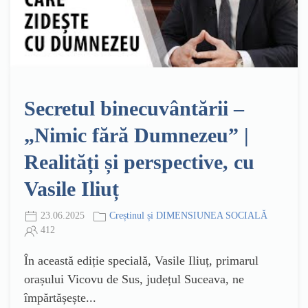
Secretul binecuvântării –
„Nimic fără Dumnezeu” |
Realități și perspective, cu
Vasile Iliuț
23.06.2025
Creștinul și DIMENSIUNEA SOCIALĂ
412
În această ediție specială, Vasile Iliuț, primarul
orașului Vicovu de Sus, județul Suceava, ne
împărtășește...