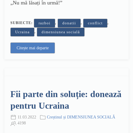
„Nu mă lăsați în urmă!”
SUBIECTE:
,
,
,
razboi
donatii
conflict
,
Ucraina
dimensiunea socială
Citește mai departe
Fii parte din soluție: donează
pentru Ucraina
11.03.2022
Creștinul și DIMENSIUNEA SOCIALĂ
4198