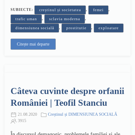
SUBIECTE:
,
,
creștinul și societatea
femei
,
,
trafic uman
sclavia moderna
,
,
dimensiunea socială
prostitutie
exploatare
Citește mai departe
Câteva cuvinte despre orfanii
României | Teofil Stanciu
21.08.2020
Creștinul și DIMENSIUNEA SOCIALĂ
3915
În discursul demagogic, problemele familiei și ale