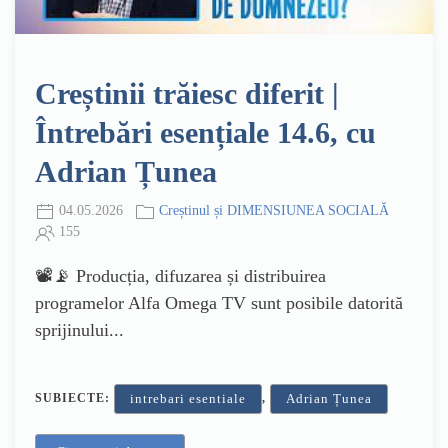
Creștinii trăiesc diferit |
Întrebări esențiale 14.6, cu
Adrian Țunea
04.05.2026
Creștinul și DIMENSIUNEA SOCIALĂ
155
📽️📡 Producția, difuzarea și distribuirea
programelor Alfa Omega TV sunt posibile datorită
sprijinului...
SUBIECTE:
,
intrebari esentiale
Adrian Țunea