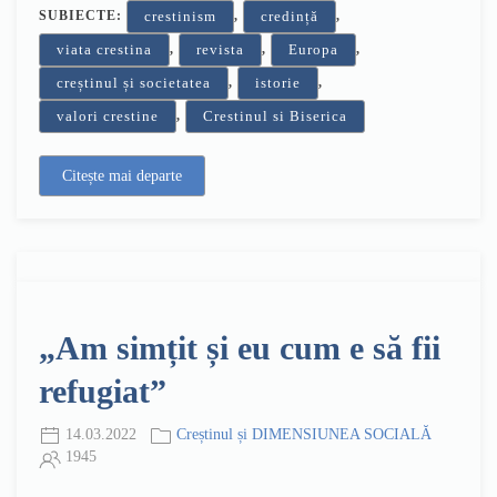
SUBIECTE:
,
,
crestinism
credință
,
,
,
viata crestina
revista
Europa
,
,
creștinul și societatea
istorie
,
valori crestine
Crestinul si Biserica
Citește mai departe
„Am simțit și eu cum e să fii
refugiat”
14.03.2022
Creștinul și DIMENSIUNEA SOCIALĂ
1945