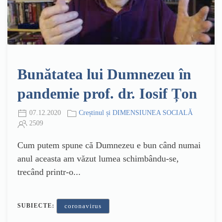
Bunătatea lui Dumnezeu în
pandemie prof. dr. Iosif Țon
07.12.2020
Creștinul și DIMENSIUNEA SOCIALĂ
2509
Cum putem spune că Dumnezeu e bun când numai
anul aceasta am văzut lumea schimbându-se,
trecând printr-o...
SUBIECTE:
coronavirus