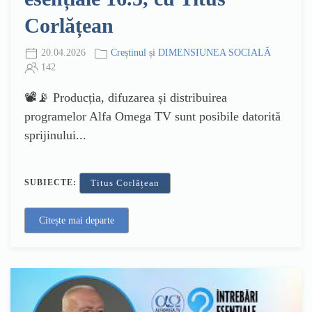
Corlățean
20.04.2026
Creștinul și DIMENSIUNEA SOCIALĂ
142
📽️📡 Producția, difuzarea și distribuirea
programelor Alfa Omega TV sunt posibile datorită
sprijinului...
SUBIECTE:
Titus Corlățean
Citește mai departe