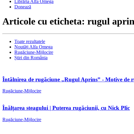
Librăria Alfa Omega
Donează
Articole cu eticheta: rugul apri
Toate rezultatele
Noutăți Alfa Omega
Rugăciune-Mijlocire
Știri din România
Întâlnirea de rugăciune „Rugul Aprins” - Motive de r
Rugăciune-Mijlocire
Înălțarea steagului | Puterea rugăciunii, cu Nick Plic
Rugăciune-Mijlocire