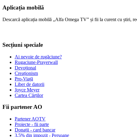
Aplicația mobilă
Descarcă aplicația mobilă „Alfa Omega TV” și fii la curent cu știri, re
Secțiuni speciale
Ai nevoie de rugăciune?
Rugaciune-Prayerwall
Devoțional
Creaționism
Pro-Viață
Liber de datorii
Joyce Meyer
Cartea Cărților
Fii partener AO
Partener AOTV
Proiecte - fii parte
Donații - card bancar
3,5% din impozit - Persoane