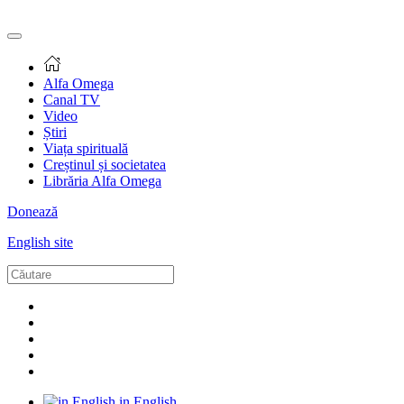
Alfa Omega
Canal TV
Video
Știri
Viața spirituală
Creștinul și societatea
Librăria Alfa Omega
Donează
English site
in English