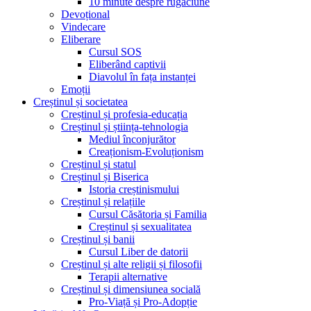
10 minute despre rugăciune
Devoțional
Vindecare
Eliberare
Cursul SOS
Eliberând captivii
Diavolul în fața instanței
Emoții
Creștinul și societatea
Creștinul și profesia-educația
Creștinul și știința-tehnologia
Mediul înconjurător
Creaționism-Evoluționism
Creștinul și statul
Creștinul și Biserica
Istoria creștinismului
Creștinul și relațiile
Cursul Căsătoria și Familia
Creștinul și sexualitatea
Creștinul și banii
Cursul Liber de datorii
Creștinul și alte religii și filosofii
Terapii alternative
Creștinul și dimensiunea socială
Pro-Viață și Pro-Adopție