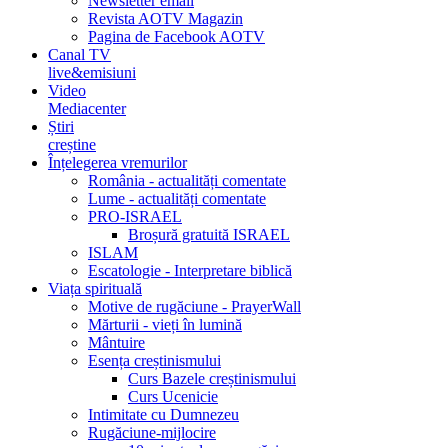
Newsletter email
Revista AOTV Magazin
Pagina de Facebook AOTV
Canal TV
live&emisiuni
Video
Mediacenter
Știri
creștine
Înțelegerea vremurilor
România - actualități comentate
Lume - actualități comentate
PRO-ISRAEL
Broșură gratuită ISRAEL
ISLAM
Escatologie - Interpretare biblică
Viața spirituală
Motive de rugăciune - PrayerWall
Mărturii - vieți în lumină
Mântuire
Esența creștinismului
Curs Bazele creștinismului
Curs Ucenicie
Intimitate cu Dumnezeu
Rugăciune-mijlocire