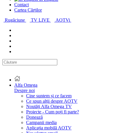
Contact
Cartea Cărților
Rugăciune
TV LIVE
AOTVi
Alfa Omega
Despre noi
Cine suntem și ce facem
Ce spun alții despre AOTV
Noutăți Alfa Omega TV
Proiecte - Cum poți fi parte?
Donează
Campanii media
Aplicația mobilă AOTV