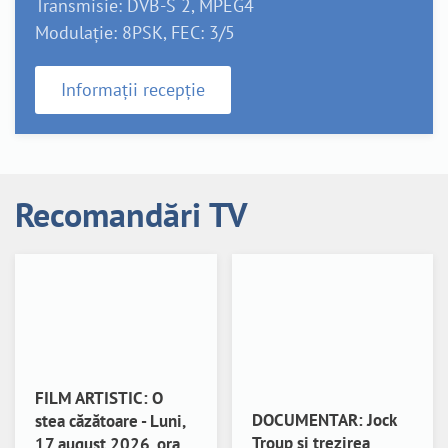
Transmisie: DVB-S 2, MPEG4
Modulație: 8PSK, FEC: 3/5
Informații recepție
Recomandări TV
FILM ARTISTIC: O
DOCUMENTAR: Jock
stea căzătoare - Luni,
Troup și trezirea
17 august 2026, ora