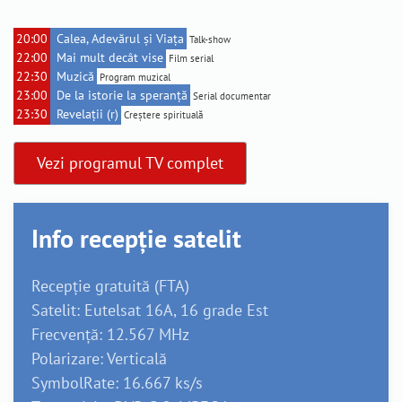
20:00
Calea, Adevărul și Viața
Talk-show
22:00
Mai mult decât vise
Film serial
22:30
Muzică
Program muzical
23:00
De la istorie la speranță
Serial documentar
23:30
Revelații (r)
Creștere spirituală
Vezi programul TV complet
Info recepție satelit
Recepție gratuită (FTA)
Satelit: Eutelsat 16A, 16 grade Est
Frecvență: 12.567 MHz
Polarizare: Verticală
SymbolRate: 16.667 ks/s