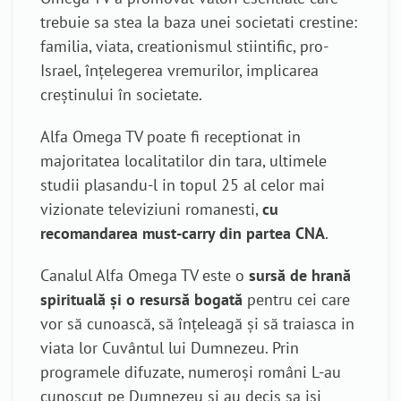
trebuie sa stea la baza unei societati crestine:
familia, viata, creationismul stiintific, pro-
Israel, înțelegerea vremurilor, implicarea
creștinului în societate.
Alfa Omega TV poate fi receptionat in
majoritatea localitatilor din tara, ultimele
studii plasandu-l in topul 25 al celor mai
vizionate televiziuni romanesti,
cu
recomandarea must-carry din partea CNA
.
Canalul Alfa Omega TV este o
sursă de hrană
spirituală şi o resursă bogată
pentru cei care
vor să cunoască, să înţeleagă şi să traiasca in
viata lor Cuvântul lui Dumnezeu. Prin
programele difuzate, numeroşi români L-au
cunoscut pe Dumnezeu şi au decis sa isi