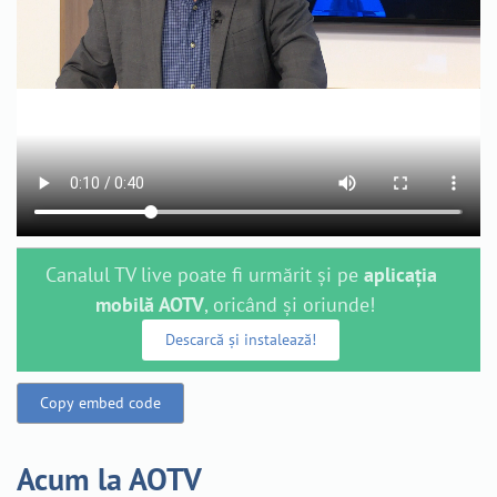
Canalul TV live poate fi urmărit și pe
aplicația
mobilă AOTV
, oricând și oriunde!
Descarcă și instalează!
Copy embed code
Acum la AOTV