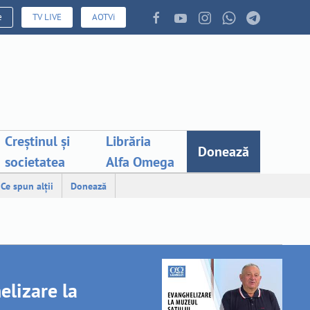
e
TV LIVE
AOTVi
Creștinul și
Librăria
Donează
societatea
Alfa Omega
Ce spun alții
Donează
elizare la