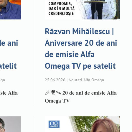
Răzvan Mihăilescu |
de ani
Aniversare 20 de ani
de emisie Alfa
telit
Omega TV pe satelit
ega
25.06.2026 | Noutăți Alfa Omega
𝐢𝐞 𝐀𝐥𝐟𝐚
🎉🎥🛰️ 𝟐𝟎 𝐝𝐞 𝐚𝐧𝐢 𝐝𝐞 𝐞𝐦𝐢𝐬𝐢𝐞 𝐀𝐥𝐟𝐚
𝐎𝐦𝐞𝐠𝐚 𝐓𝐕