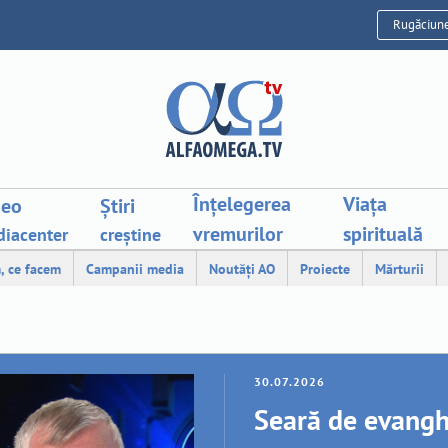
Rugăciun
Înțelegerea
Viața
deo
Știri
vremurilor
spirituală
iacenter
creștine
, ce facem
Campanii media
Noutăți AO
Proiecte
Mărturii
30.07.2026
Seară de evangh