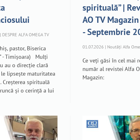
ța
spirituală” | Re
ciosului
AO TV Magazin |
- Septembrie 
 | DESPRE ALFA OMEGA TV
01.07.2026 | Noutăți Alfa Om
hiș, pastor, Biserica
” - Timișoara) Mulți
Ce veți găsi în cel mai 
nu au o direcție clară
număr al revistei Alfa
le lipsește maturitatea
Magazin:
ă. Creșterea spirituală
runcă și o cerință a lui