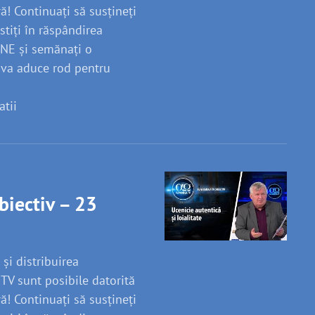
! Continuați să susțineți
stiți în răspândirea
INE și semănați o
 va aduce rod pentru
atii
biectiv – 23
 și distribuirea
V sunt posibile datorită
! Continuați să susțineți