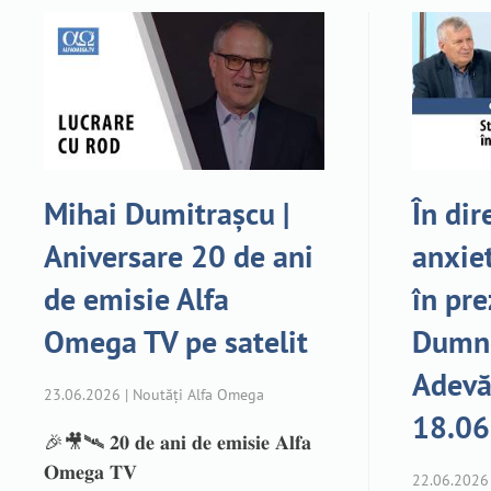
Mihai Dumitrașcu |
În dir
Aniversare 20 de ani
anxie
de emisie Alfa
în pre
Omega TV pe satelit
Dumne
Adevăr
23.06.2026 | Noutăți Alfa Omega
18.06
🎉🎥🛰️ 𝟐𝟎 𝐝𝐞 𝐚𝐧𝐢 𝐝𝐞 𝐞𝐦𝐢𝐬𝐢𝐞 𝐀𝐥𝐟𝐚
𝐎𝐦𝐞𝐠𝐚 𝐓𝐕
22.06.2026 