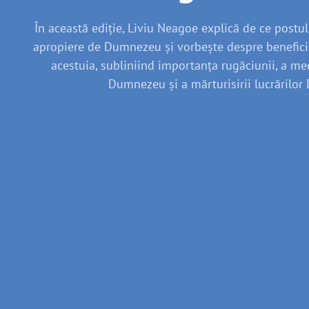
În această ediție, Liviu Neagoe explică de ce postul 
apropiere de Dumnezeu și vorbește despre beneficiile
acestuia, subliniind importanța rugăciunii, a med
Dumnezeu și a mărturisirii lucrărilor