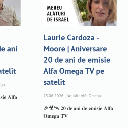
Laurie Cardoza -
de ani
Moore | Aniversare
20 de ani de emisie
telit
Alfa Omega TV pe
satelit
ega
23.06.2026 | Noutăți Alfa Omega
𝐢𝐞 𝐀𝐥𝐟𝐚
🎉🎥🛰️ 𝟐𝟎 𝐝𝐞 𝐚𝐧𝐢 𝐝𝐞 𝐞𝐦𝐢𝐬𝐢𝐞 𝐀𝐥𝐟𝐚
𝐎𝐦𝐞𝐠𝐚 𝐓𝐕