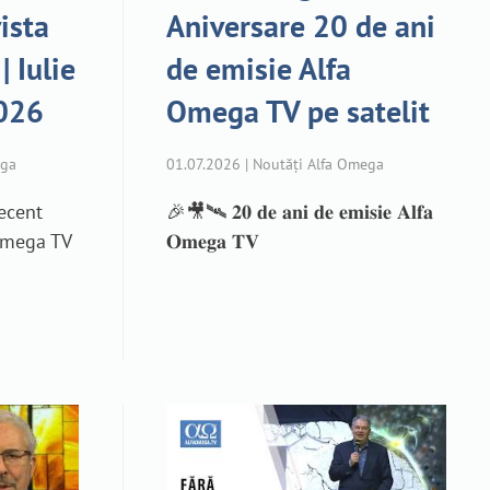
vista
Aniversare 20 de ani
 Iulie
de emisie Alfa
2026
Omega TV pe satelit
ega
01.07.2026 | Noutăți Alfa Omega
recent
🎉🎥🛰️ 𝟐𝟎 𝐝𝐞 𝐚𝐧𝐢 𝐝𝐞 𝐞𝐦𝐢𝐬𝐢𝐞 𝐀𝐥𝐟𝐚
 Omega TV
𝐎𝐦𝐞𝐠𝐚 𝐓𝐕