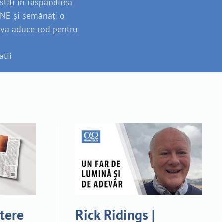
stiți în răspândirea
INE și semănați o
 va aduce rod pentru
atii
tere
Rick Ridings |