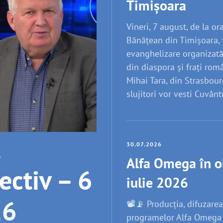
Timișoara
Vineri, 7 august, de la or
Bănățean din Timișoara, 
evanghelizare organizată
din diaspora și frați româ
Mihai Tara, din Strasbourg,
slujitori vor vesti Cuvân
30.07.2026
A
Alfa Omega în o
ectiv – 6
iulie 2026
26
📽️📡 Producția, difuzarea
programelor Alfa Omega T