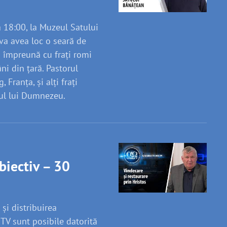
a 18:00, la Muzeul Satului
va avea loc o seară de
 împreună cu frați romi
ni din țară. Pastorul
 Franța, și alți frați
tul lui Dumnezeu.
biectiv – 30
 și distribuirea
V sunt posibile datorită