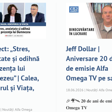
ect: „Stres,
Jeff Dollar |
tate și odihnă
Aniversare 20 
zența lui
de emisie Alfa
zeu” | Calea,
Omega TV pe sa
ul și Viața,
18.06.2026 | Noutăți Alfa Om
🎉🎥🛰️ 𝟐𝟎 𝐝𝐞 𝐚𝐧𝐢 𝐝𝐞 𝐞𝐦𝐢𝐬
𝐎𝐦𝐞𝐠𝐚 𝐓𝐕
| Noutăți Alfa Omega