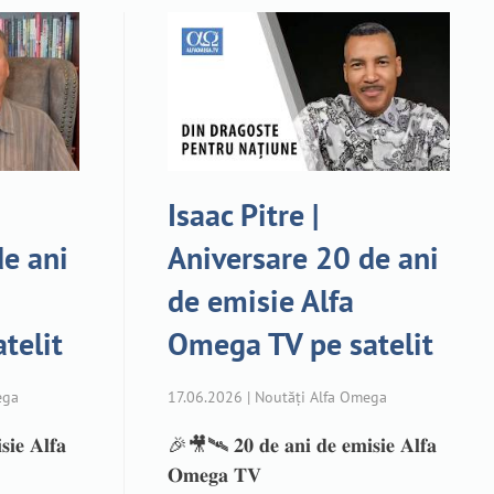
Isaac Pitre |
de ani
Aniversare 20 de ani
de emisie Alfa
telit
Omega TV pe satelit
ega
17.06.2026 | Noutăți Alfa Omega
𝐢𝐞 𝐀𝐥𝐟𝐚
🎉🎥🛰️ 𝟐𝟎 𝐝𝐞 𝐚𝐧𝐢 𝐝𝐞 𝐞𝐦𝐢𝐬𝐢𝐞 𝐀𝐥𝐟𝐚
𝐎𝐦𝐞𝐠𝐚 𝐓𝐕