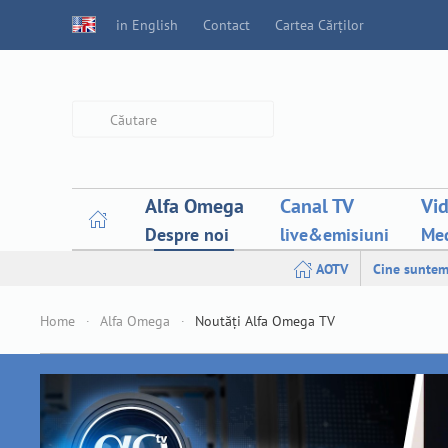
in English
Contact
Cartea Cărților
Type 2 or more characters for
results.
Alfa Omega
Canal TV
Vi
Despre noi
live&emisiuni
Med
AOTV
Cine suntem
Home
Alfa Omega
Noutăți Alfa Omega TV