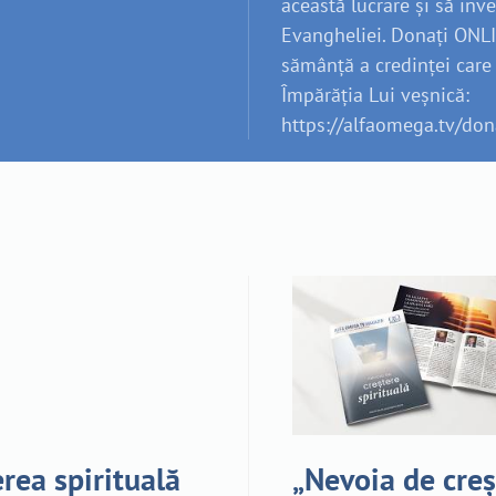
această lucrare și să inve
Evangheliei. Donați ONL
sămânță a credinței care
Împărăția Lui veșnică:
https://alfaomega.tv/don
rea spirituală
„Nevoia de creș