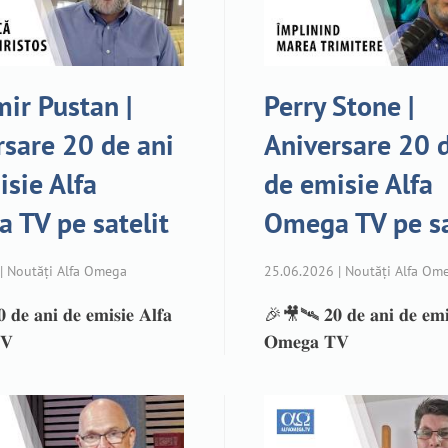
ir Pustan |
Perry Stone |
rsare 20 de ani
Aniversare 20 
isie Alfa
de emisie Alfa
 TV pe satelit
Omega TV pe sa
| Noutăți Alfa Omega
25.06.2026 | Noutăți Alfa Om
𝐞 𝐚𝐧𝐢 𝐝𝐞 𝐞𝐦𝐢𝐬𝐢𝐞 𝐀𝐥𝐟𝐚
🎉🎥🛰️ 𝟐𝟎 𝐝𝐞 𝐚𝐧𝐢 𝐝𝐞 𝐞𝐦𝐢𝐬
𝐕
𝐎𝐦𝐞𝐠𝐚 𝐓𝐕