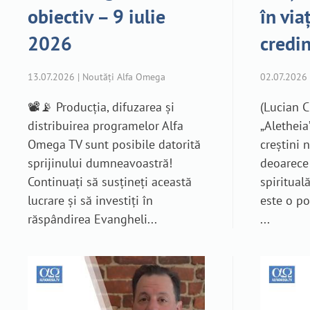
obiectiv – 9 iulie
în via
2026
credin
13.07.2026 | Noutăți Alfa Omega
02.07.2026
📽️📡 Producția, difuzarea și
(Lucian C
distribuirea programelor Alfa
„Aletheia
Omega TV sunt posibile datorită
creștini 
sprijinului dumneavoastră!
deoarece 
Continuați să susțineți această
spiritual
lucrare și să investiți în
este o po
răspândirea Evangheli...
...