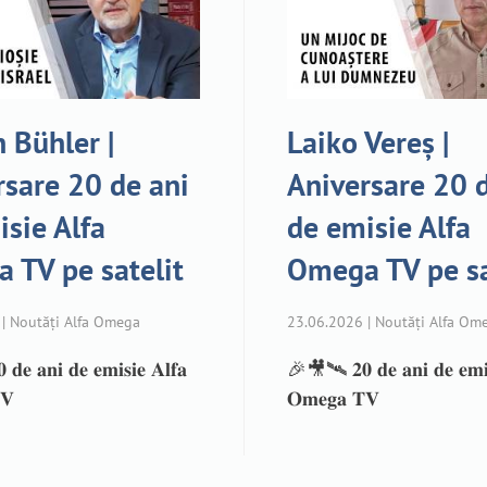
 Bühler |
Laiko Vereș |
rsare 20 de ani
Aniversare 20 
isie Alfa
de emisie Alfa
 TV pe satelit
Omega TV pe sa
| Noutăți Alfa Omega
23.06.2026 | Noutăți Alfa Om
𝐞 𝐚𝐧𝐢 𝐝𝐞 𝐞𝐦𝐢𝐬𝐢𝐞 𝐀𝐥𝐟𝐚
🎉🎥🛰️ 𝟐𝟎 𝐝𝐞 𝐚𝐧𝐢 𝐝𝐞 𝐞𝐦𝐢𝐬
𝐕
𝐎𝐦𝐞𝐠𝐚 𝐓𝐕