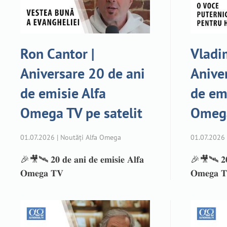
Ron Cantor |
Vladim
Aniversare 20 de ani
Anive
de emisie Alfa
de em
Omega TV pe satelit
Omega
01.07.2026 | Noutăți Alfa Omega
01.07.2026 
🎉🎥🛰️ 𝟐𝟎 𝐝𝐞 𝐚𝐧𝐢 𝐝𝐞 𝐞𝐦𝐢𝐬𝐢𝐞 𝐀𝐥𝐟𝐚
🎉🎥🛰️ 𝟐𝟎 𝐝
𝐎𝐦𝐞𝐠𝐚 𝐓𝐕
𝐎𝐦𝐞𝐠𝐚 