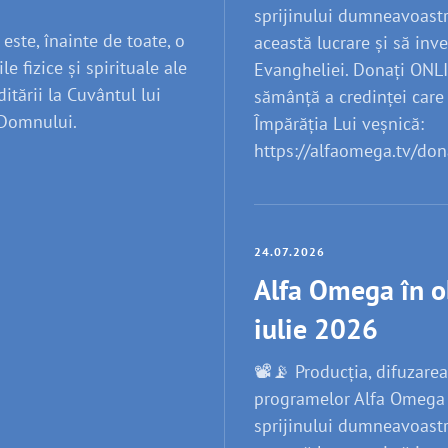
sprijinului dumneavoastră
este, înainte de toate, o
această lucrare și să inve
 fizice și spirituale ale
Evangheliei. Donați ONL
itării la Cuvântul lui
sămânță a credinței care
 Domnului.
Împărăția Lui veșnică:
https://alfaomega.tv/don
24.07.2026
Alfa Omega în o
iulie 2026
📽️📡 Producția, difuzarea
programelor Alfa Omega T
sprijinului dumneavoastră