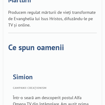
Producem regulat mărturii de vieți transformate
de Evanghelia lui Isus Hristos, difuzându-le pe
TV și online.
Ce spun oamenii
on
Ildiko
 CREAȚIONISM
CANAL TV
eară am descoperit postul Alfa
Eram într-o sit
V din întâmplare. Am auzit prima
început să urm