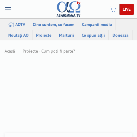
LIVE
AOTV
Cine suntem, ce facem
Campanii media
Noutăți AO
Proiecte
Mărturii
Ce spun alții
Donează
Acasă
Proiecte - Cum poti fi parte?