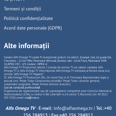
Termeni și condiții
Politică confidențialitate
Acord date personale (GDPR)
Alte informații
Canalul Alfa Omega TV poate fi recepționat gratuit via satelit:
Eutelsat 16A, 16 grade Est,
Frecventa – 12.567 Mhz, Polarizare
Vertica
lă, Symbol rate - 16.667 ks/s, Modulație: DVB-
S2,8PSK, FEC - 3/5, Codare - MPEG-4
.
Alfa Omega TV Production deține 2 licențe de emisie TV pe satelit: canalele Alfa
Omega TV și Alfa Omega TV Internațional. Alfa Omega TV editeaza, la fiecare doua luni,
revista: "Alfa Omega TV Magazin".
SC Alfa Omega TV Production SRL, Str Aurel Pop nr. 8, Timisoara. Reprezentant legal și
asociat unic: Pețan Tudor. Conducerea societății: Pețan Tudor: director general,
coodonator programe; Pețan Mirela: director executiv;
Cod de conduită profesională
Organismul de reglementare sau de supraveghere competent este Consiliul National al
Audiovizualului (CNA), cu sediul in Bd. Libertatii nr.14, sector 5, Bucuresti, tel: 40 (0)21
305 5350, email:
cna@cna.ro
Alfa Omega TV
-
E-mail:
info@alfaomega.tv
|
Tel.:+40
256 284913
|
Fax:+40 256 284912