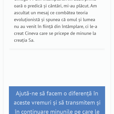
redică și cântări, mi-au plăcut. Am
zi, la un progr
t un mesaj ce combătea teoria
îngrijora ce ve
onistă și spunea că omul și lumea
Dumnezeu și cel
nit în ființă din întâmplare, ci le-a
deasupra”. Atu
ineva care se pricepe de minune la
trebuie doar să
Sa.
dormeau și am 
poverile și păc
început călător
Ajută-ne să facem o diferență în
aceste vremuri și să transmitem și
în continuare minunile pe care le