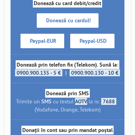
Donează cu card debit/credit
Donează cu cardul!
Paypal-EUR
Paypal-USD
Donează prin telefon fix (Telekom). Sună la:
0900.900.135 - 5 €
|
0900.900.130 - 10 €
Donează prin SMS
Trimite un
SMS
cu textul
AOTV
la nr.
7688
(Vodafone, Orange, Telekom)
Donații în cont sau prin mandat poștal