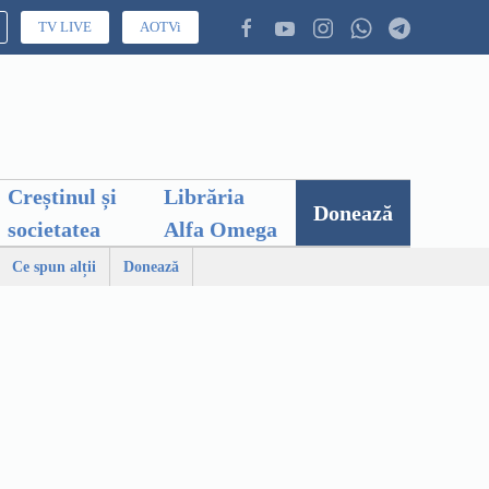
TV LIVE
AOTVi
Creștinul și
Librăria
Donează
societatea
Alfa Omega
Ce spun alții
Donează