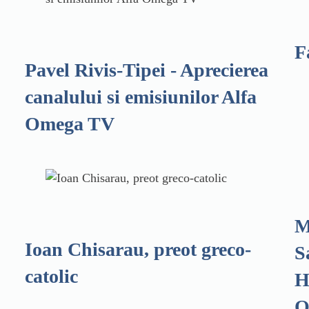
F
Pavel Rivis-Tipei - Aprecierea
canalului si emisiunilor Alfa
Omega TV
M
Ioan Chisarau, preot greco-
S
catolic
H
O