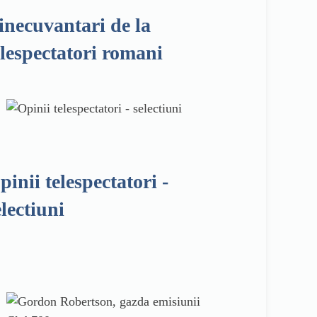
inecuvantari de la
elespectatori romani
pinii telespectatori -
electiuni