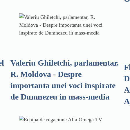
el
Valeriu Ghiletchi, parlamentar,
F
R. Moldova - Despre
D
importanta unei voci inspirate
A
de Dumnezeu in mass-media
A