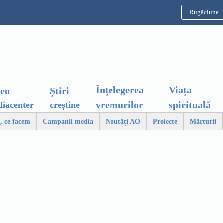
Rugăciune
Înțelegerea
Viața
deo
Știri
vremurilor
spirituală
iacenter
creștine
, ce facem
Campanii media
Noutăți AO
Proiecte
Mărturii