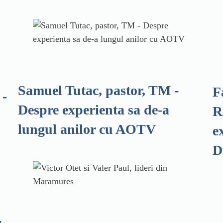
Samuel Tutac, pastor, TM -
F
 -
Despre experienta sa de-a
R
lungul anilor cu AOTV
e
D