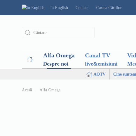
in English
Contact
Cartea Cărților
Alfa Omega
Canal TV
Vi
Despre noi
live&emisiuni
Med
AOTV
Cine suntem
Acasă
Alfa Omega