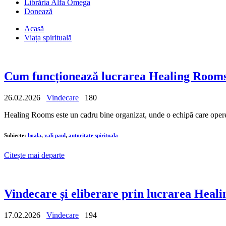
Librăria Alfa Omega
Donează
Acasă
Viața spirituală
Cum funcționează lucrarea Healing Rooms | 
26.02.2026
Vindecare
180
Healing Rooms este un cadru bine organizat, unde o echipă care opereaz
Subiecte:
boala
,
vali paul
,
autoritate spirituala
Citește mai departe
Vindecare și eliberare prin lucrarea Healin
17.02.2026
Vindecare
194