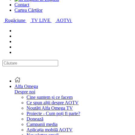
Contact
Cartea Cărților
Rugăciune
TV LIVE
AOTVi
Alfa Omega
Despre noi
Cine suntem și ce facem
Ce spun alții despre AOTV
Noutăți Alfa Omega TV
Proiecte - Cum poți fi parte?
Donează
Campanii media
Aplicația mobilă AOTV