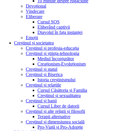
10 minute despre rugăciune
Devoțional
Vindecare
Eliberare
Cursul SOS
Eliberând captivii
Diavolul în fața instanței
Emoții
Creștinul și societatea
Creștinul și profesia-educația
Creștinul și știința-tehnologia
Mediul înconjurător
Creaționism-Evoluționism
Creștinul și statul
Creștinul și Biserica
Istoria creștinismului
Creștinul și relațiile
Cursul Căsătoria și Familia
Creștinul și sexualitatea
Creștinul și banii
Cursul Liber de datorii
Creștinul și alte religii și filosofii
Terapii alternative
Creștinul și dimensiunea socială
Pro-Viață și Pro-Adopție