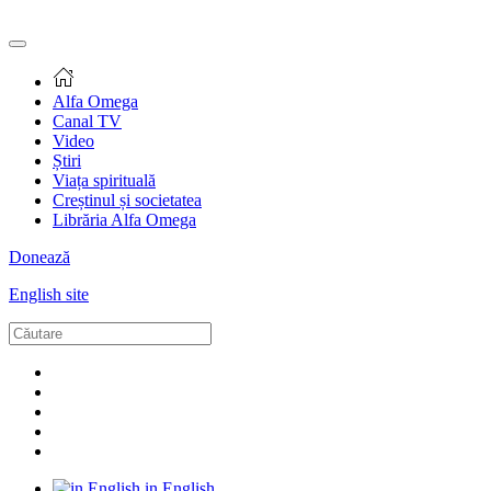
Alfa Omega
Canal TV
Video
Știri
Viața spirituală
Creștinul și societatea
Librăria Alfa Omega
Donează
English site
in English