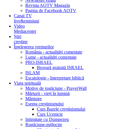
Newsletter email
Revista AOTV Magazin
Pagina de Facebook AOTV
Canal TV
live&emisiuni
Video
Mediacenter
Știri
creștine
Înțelegerea vremurilor
România - actualități comentate
Lume - actualități comentate
PRO-ISRAEL
Broșură gratuită ISRAEL
ISLAM
Escatologie - Interpretare biblică
Viața spirituală
Motive de rugăciune - PrayerWall
Mărturii - vieți în lumină
Mântuire
Esența creștinismului
Curs Bazele creștinismului
Curs Ucenicie
Intimitate cu Dumnezeu
Rugăciune-mijlocire