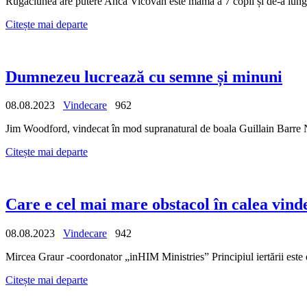
Rugăciunea are putere Anca Vicovan este mamă a 7 copii și de-a lungul 
Citește mai departe
Dumnezeu lucrează cu semne și minuni
08.08.2023
Vindecare
962
Jim Woodford, vindecat în mod supranatural de boala Guillain Barre N
Citește mai departe
Care e cel mai mare obstacol în calea vind
08.08.2023
Vindecare
942
Mircea Graur -coordonator „inHIM Ministries” Principiul iertării este o
Citește mai departe