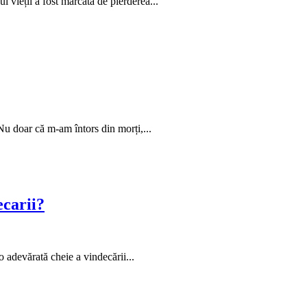
vieții a fost marcată de pierderea...
u doar că m-am întors din morți,...
ecarii?
 adevărată cheie a vindecării...