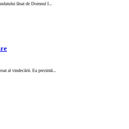
andatului lăsat de Domnul I...
are
at al vindecării. Ea prezintă...