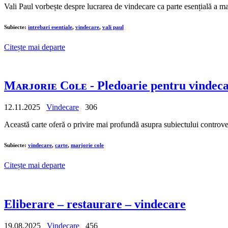
Vali Paul vorbește despre lucrarea de vindecare ca parte esențială a m
Subiecte:
intrebari esentiale
,
vindecare
,
vali paul
Citește mai departe
Mᴀʀᴊᴏʀɪᴇ Cᴏʟᴇ - Pledoarie pentru vindec
12.11.2025
Vindecare
306
Această carte oferă o privire mai profundă asupra subiectului controvers
Subiecte:
vindecare
,
carte
,
marjorie cole
Citește mai departe
Eliberare – restaurare – vindecare
19.08.2025
Vindecare
456