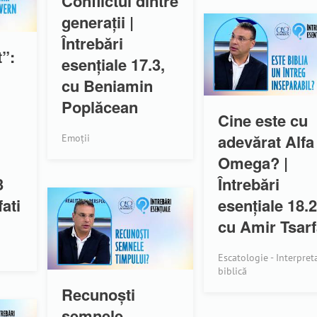
Conflictul dintre
generații |
Întrebări
t”:
esențiale 17.3,
cu Beniamin
Poplăcean
Cine este cu
adevărat Alfa 
Emoții
Omega? |
3
Întrebări
ati
esențiale 18.2
cu Amir Tsarf
Escatologie - Interpret
biblică
Recunoști
semnele