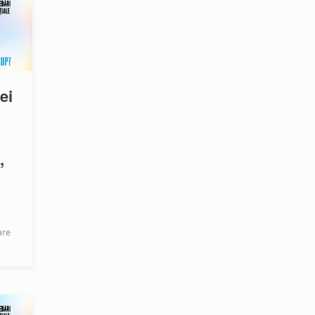
ței
,
are