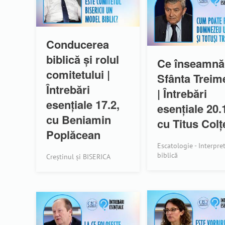
Conducerea
biblică și rolul
Ce înseamnă
comitetului |
Sfânta Treim
Întrebări
| Întrebări
esențiale 17.2,
esențiale 20.
cu Beniamin
cu Titus Colț
Poplăcean
Escatologie - Interpre
biblică
Creștinul și BISERICA