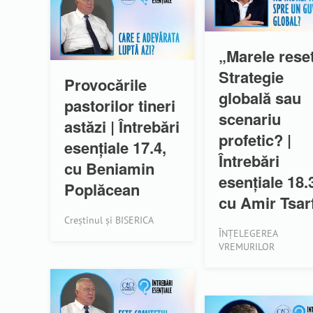
„Marele rese
Strategie
Provocările
globală sau
pastorilor tineri
scenariu
astăzi | Întrebări
profetic? |
esențiale 17.4,
Întrebări
cu Beniamin
esențiale 18.
Poplăcean
cu Amir Tsarf
Creștinul și BISERICA
ÎNȚELEGEREA
VREMURILOR