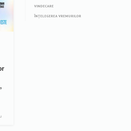
VINDECARE
ÎNȚELEGEREA VREMURILOR
or
,
u