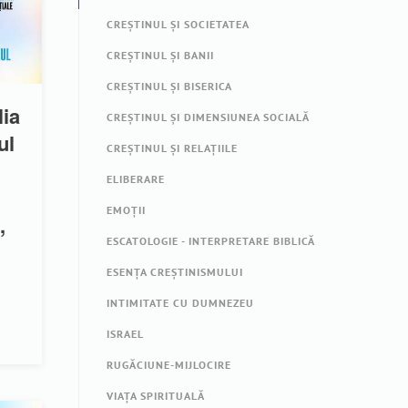
CREȘTINUL ȘI SOCIETATEA
CREȘTINUL ȘI BANII
CREȘTINUL ȘI BISERICA
lia
CREȘTINUL ȘI DIMENSIUNEA SOCIALĂ
ul
CREȘTINUL ȘI RELAȚIILE
ELIBERARE
EMOȚII
,
ESCATOLOGIE - INTERPRETARE BIBLICĂ
ESENȚA CREȘTINISMULUI
INTIMITATE CU DUMNEZEU
ISRAEL
RUGĂCIUNE-MIJLOCIRE
VIAȚA SPIRITUALĂ