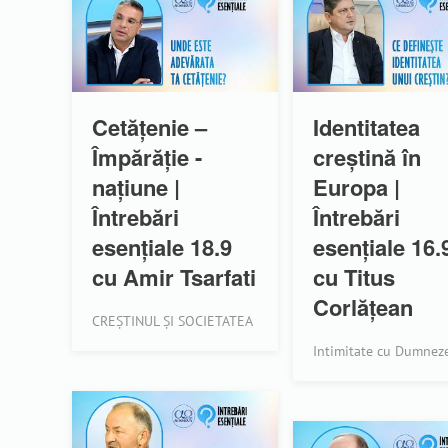
Cetățenie –
Identitatea
Împărăție -
creștină în
națiune |
Europa |
Întrebări
Întrebări
esențiale 18.9
esențiale 16.
cu Amir Tsarfati
cu Titus
Corlățean
CREȘTINUL ȘI SOCIETATEA
Intimitate cu Dumnez