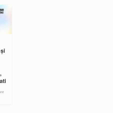
și
,
ati
are