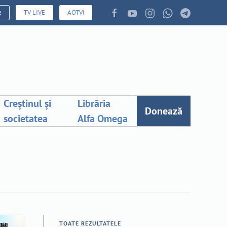
e
TV LIVE
AOTVi
Creștinul și
Librăria
Donează
societatea
Alfa Omega
TOATE REZULTATELE