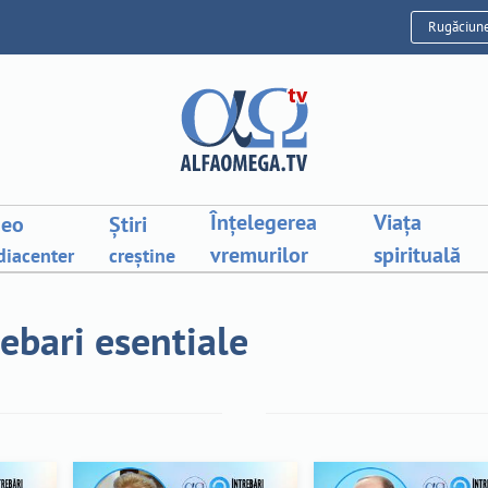
Rugăciun
Înțelegerea
Viața
deo
Știri
vremurilor
spirituală
iacenter
creștine
rebari esentiale