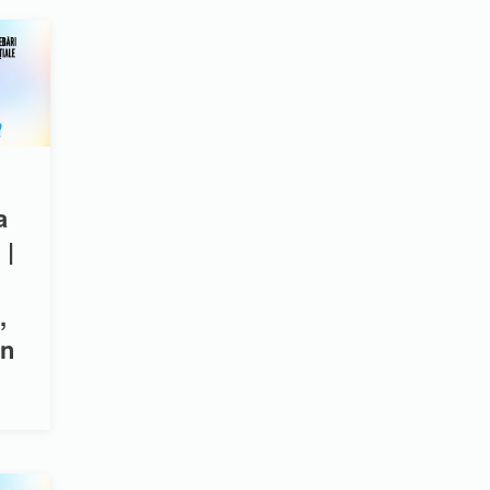
a
 |
,
on