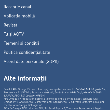
Recepție canal
Aplicația mobilă
Revistă
Tu și AOTV
Termeni și condiții
Politică confidențialitate
Acord date personale (GDPR)
Alte informații
Canalul Alfa Omega TV poate fi recepționat gratuit via satelit:
Eutelsat 16A, 16 grade Est,
Frecventa – 12.567 Mhz, Polarizare
Vertica
lă, Symbol rate - 16.667 ks/s, Modulație: DVB-
S2,8PSK, FEC - 3/5, Codare - MPEG-4
.
Alfa Omega TV Production deține 2 licențe de emisie TV pe satelit: canalele Alfa
Omega TV și Alfa Omega TV Internațional. Alfa Omega TV editeaza, la fiecare doua luni,
revista: "Alfa Omega TV Magazin".
SC Alfa Omega TV Production SRL, Str Aurel Pop nr. 8, Timisoara. Reprezentant legal și