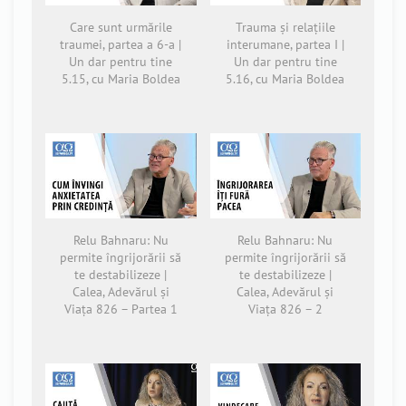
Care sunt urmările
Trauma și relațiile
traumei, partea a 6-a |
interumane, partea I |
Un dar pentru tine
Un dar pentru tine
5.15, cu Maria Boldea
5.16, cu Maria Boldea
Relu Bahnaru: Nu
Relu Bahnaru: Nu
permite îngrijorării să
permite îngrijorării să
te destabilizeze |
te destabilizeze |
Calea, Adevărul și
Calea, Adevărul și
Viața 826 – Partea 1
Viața 826 – 2