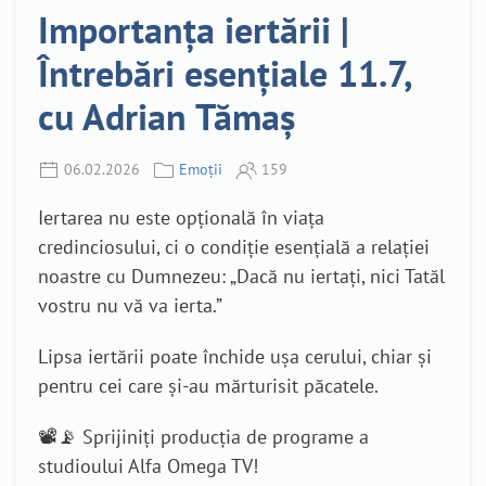
Importanța iertării |
Întrebări esențiale 11.7,
cu Adrian Tămaș
06.02.2026
Emoții
159
Iertarea nu este opțională în viața
credinciosului, ci o condiție esențială a relației
noastre cu Dumnezeu: „Dacă nu iertați, nici Tatăl
vostru nu vă va ierta.”
Lipsa iertării poate închide ușa cerului, chiar și
pentru cei care și-au mărturisit păcatele.
📽️📡 Sprijiniți producția de programe a
studioului Alfa Omega TV!