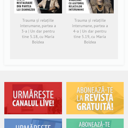
Trauma și relațiile
Trauma și relațiile
interumane, partea a
interumane, partea a
3-a | Un dar pentru
4-a | Un dar pentru
tine 5.18, cu Maria
tine 5.19, cu Maria
Boldea
Boldea