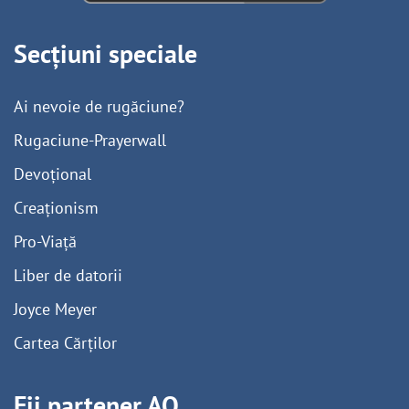
Secțiuni speciale
Ai nevoie de rugăciune?
Rugaciune-Prayerwall
Devoțional
Creaționism
Pro-Viață
Liber de datorii
Joyce Meyer
Cartea Cărților
Fii partener AO