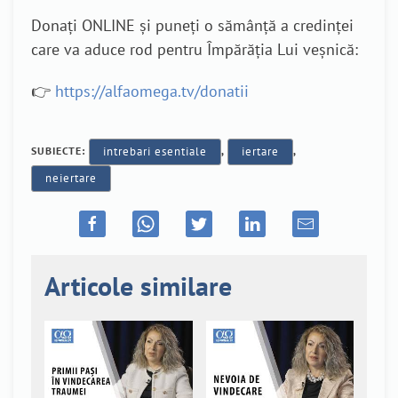
Donați ONLINE și puneți o sămânță a credinței
care va aduce rod pentru Împărăția Lui veșnică:
👉
https://alfaomega.tv/donatii
SUBIECTE:
intrebari esentiale
,
iertare
,
neiertare
Articole similare