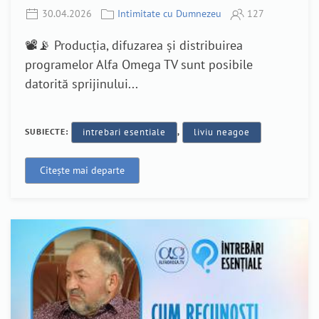
30.04.2026
Intimitate cu Dumnezeu
127
📽️📡 Producția, difuzarea și distribuirea
programelor Alfa Omega TV sunt posibile
datorită sprijinului...
SUBIECTE:
intrebari esentiale
,
liviu neagoe
Citește mai departe