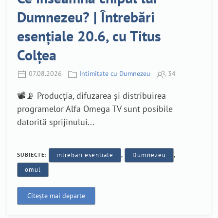
Dumnezeu? | Întrebări
esențiale 20.6, cu Titus
Colțea
07.08.2026
Intimitate cu Dumnezeu
34
📽️📡 Producția, difuzarea și distribuirea
programelor Alfa Omega TV sunt posibile
datorită sprijinului...
SUBIECTE:
intrebari esentiale
,
Dumnezeu
,
omul
Citește mai departe