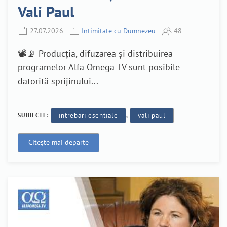
Vali Paul
27.07.2026
Intimitate cu Dumnezeu
48
📽️📡 Producția, difuzarea și distribuirea
programelor Alfa Omega TV sunt posibile
datorită sprijinului...
SUBIECTE:
intrebari esentiale
,
vali paul
Citește mai departe