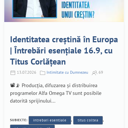
Identitatea creștină în Europa
| Întrebări esențiale 16.9, cu
Titus Corlățean
13.07.2026
Intimitate cu Dumnezeu
69
📽️📡 Producția, difuzarea și distribuirea
programelor Alfa Omega TV sunt posibile
datorită sprijinului...
SUBIECTE:
intrebari esentiale
,
titus coltea
,