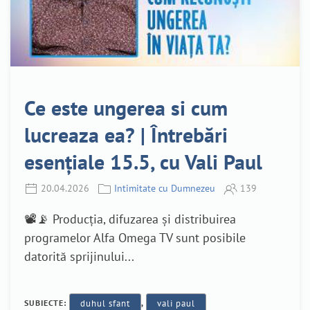
Ce este ungerea si cum
lucreaza ea? | Întrebări
esențiale 15.5, cu Vali Paul
20.04.2026
Intimitate cu Dumnezeu
139
📽️📡 Producția, difuzarea și distribuirea
programelor Alfa Omega TV sunt posibile
datorită sprijinului...
SUBIECTE:
duhul sfant
,
vali paul