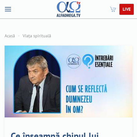
LIVE
Acasă
Viața spirituală
Ce înseamnă chipul lui