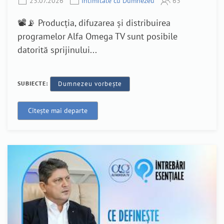
23.07.2026
Intimitate cu Dumnezeu
63
📽️📡 Producția, difuzarea și distribuirea
programelor Alfa Omega TV sunt posibile
datorită sprijinului...
SUBIECTE:
Dumnezeu vorbește
Citește mai departe