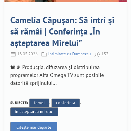
Camelia Căpușan: Să intri și
să rămâi | Conferința „În
așteptarea Mirelui”
18.05.2026
Intimitate cu Dumnezeu
153
📽️📡 Producția, difuzarea și distribuirea
programelor Alfa Omega TV sunt posibile
datorită sprijinului...
SUBIECTE:
femei
,
conferinta
,
in asteptarea mirelui
Citește mai departe