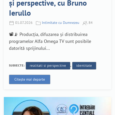
și perspective, cu Bruno
Ierullo
01.07.2026
Intimitate cu Dumnezeu
84
📽️📡 Producția, difuzarea și distribuirea
programelor Alfa Omega TV sunt posibile
datorită sprijinului...
SUBIECTE:
realitati si perspective
,
identitate
Citește mai departe