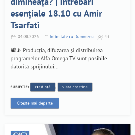
dimineața? | Întrebări
esențiale 18.10 cu Amir
Tsarfati
04.08.2026
Intimitate cu Dumnezeu
43
📽️📡 Producția, difuzarea și distribuirea
programelor Alfa Omega TV sunt posibile
datorită sprijinului...
SUBIECTE:
credință
,
viata crestina
Citește mai departe