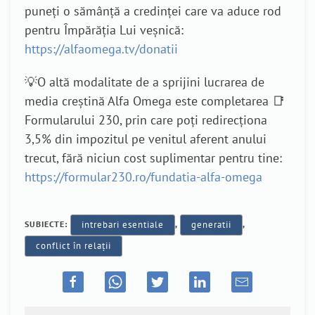
puneți o sămânță a credinței care va aduce rod
pentru Împărăția Lui veșnică:
https://alfaomega.tv/donatii
💡O altă modalitate de a sprijini lucrarea de
media creștină Alfa Omega este completarea 📑
Formularului 230, prin care poți redirecționa
3,5% din impozitul pe venitul aferent anului
trecut, fără niciun cost suplimentar pentru tine:
https://formular230.ro/fundatia-alfa-omega
SUBIECTE:
intrebari esentiale
,
generatii
,
conflict în relații