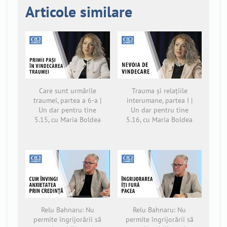
Articole similare
Care sunt urmările
Trauma și relațiile
traumei, partea a 6-a |
interumane, partea I |
Un dar pentru tine
Un dar pentru tine
5.15, cu Maria Boldea
5.16, cu Maria Boldea
Relu Bahnaru: Nu
Relu Bahnaru: Nu
permite îngrijorării să
permite îngrijorării să