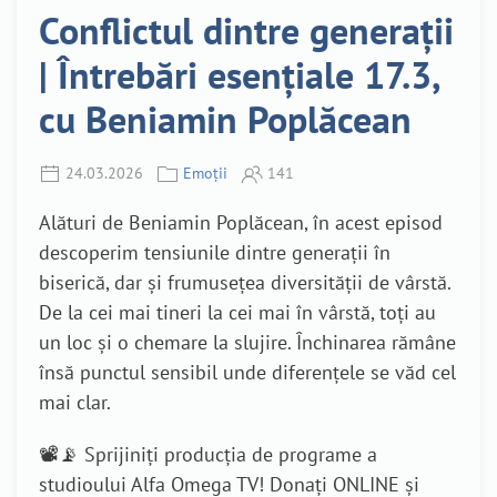
Conflictul dintre generații
| Întrebări esențiale 17.3,
cu Beniamin Poplăcean
24.03.2026
Emoții
141
Alături de Beniamin Poplăcean, în acest episod
descoperim tensiunile dintre generații în
biserică, dar și frumusețea diversității de vârstă.
De la cei mai tineri la cei mai în vârstă, toți au
un loc și o chemare la slujire. Închinarea rămâne
însă punctul sensibil unde diferențele se văd cel
mai clar.
📽️📡 Sprijiniți producția de programe a
studioului Alfa Omega TV! Donați ONLINE și