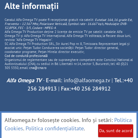
Alte informații
Canalul Alfa Omega TV poate fi recepționat gratuit via satelit:
Eutelsat 16A, 16 grade Est,
Frecventa – 12.567 Mhz, Polarizare
Vertica
lă, Symbol rate - 16.667 ks/s, Modulație: DVB-
S2,8PSK, FEC - 3/5, Codare - MPEG-4
.
Alfa Omega TV Production deține 2 licențe de emisie TV pe satelit: canalele Alfa
Omega TV și Alfa Omega TV Internațional. Alfa Omega TV editeaza, la fiecare doua luni,
revista: "Alfa Omega TV Magazin".
SC Alfa Omega TV Production SRL, Str Aurel Pop nr. 8, Timisoara. Reprezentant legal și
asociat unic: Pețan Tudor. Conducerea societății: Pețan Tudor: director general,
coodonator programe; Pețan Mirela: director executiv;
Cod de conduită profesională
Organismul de reglementare sau de supraveghere competent este Consiliul National al
Audiovizualului (CNA), cu sediul in Bd. Libertatii nr.14, sector 5, Bucuresti, tel: 40 (0)21
305 5350, email:
cna@cna.ro
Alfa Omega TV
-
E-mail:
info@alfaomega.tv
|
Tel.:+40
256 284913
|
Fax:+40 256 284912
Alfaomega.tv folosește cookies. Info și setări:
Politica
Cookies
.
Politica confidențialitate
.
Da, sunt de acord