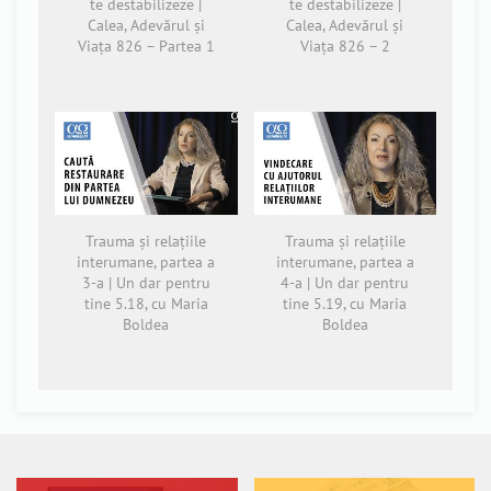
te destabilizeze |
te destabilizeze |
Calea, Adevărul și
Calea, Adevărul și
Viața 826 – Partea 1
Viața 826 – 2
Trauma și relațiile
Trauma și relațiile
interumane, partea a
interumane, partea a
3-a | Un dar pentru
4-a | Un dar pentru
tine 5.18, cu Maria
tine 5.19, cu Maria
Boldea
Boldea