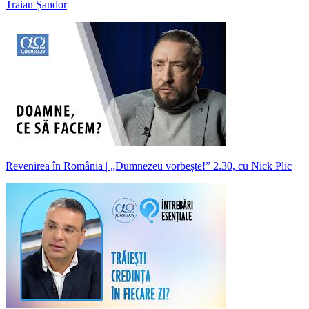
Traian Șandor
Revenirea în România | „Dumnezeu vorbește!” 2.30, cu Nick Plic