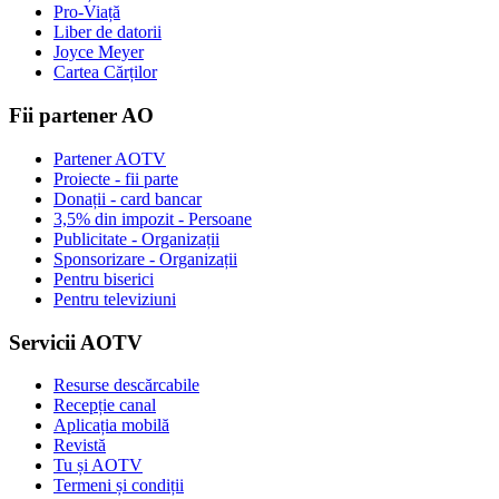
Pro-Viață
Liber de datorii
Joyce Meyer
Cartea Cărților
Fii partener AO
Partener AOTV
Proiecte - fii parte
Donații - card bancar
3,5% din impozit - Persoane
Publicitate - Organizații
Sponsorizare - Organizații
Pentru biserici
Pentru televiziuni
Servicii AOTV
Resurse descărcabile
Recepție canal
Aplicația mobilă
Revistă
Tu și AOTV
Termeni și condiții