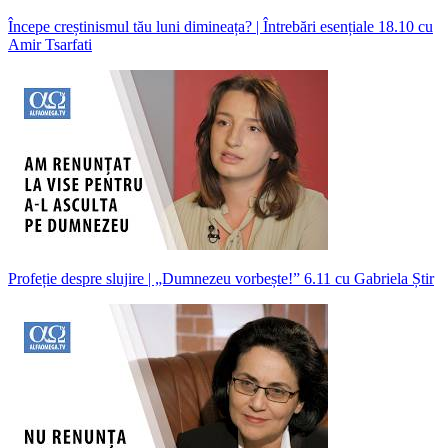
Începe creștinismul tău luni dimineața? | Întrebări esențiale 18.10 cu
Amir Tsarfati
Profeție despre slujire | „Dumnezeu vorbește!” 6.11 cu Gabriela Știr