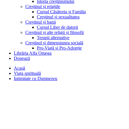
Istoria creștinismului
Creștinul și relațiile
Cursul Căsătoria și Familia
Creștinul și sexualitatea
Creștinul și banii
Cursul Liber de datorii
Creștinul și alte religii și filosofii
Terapii alternative
Creștinul și dimensiunea socială
Pro-Viață și Pro-Adopție
Librăria Alfa Omega
Donează
Acasă
Viața spirituală
Intimitate cu Dumnezeu