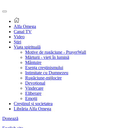
Alfa Omega
Canal TV
Video
Știri
Viața spirituală
Motive de rugăciune - PrayerWall
Mărturii - vieți în lumină
Mântuire
Esența creștinismului
Intimitate cu Dumnezeu
Rugăciune-mijlocire
Devoțional
Vindecare
Eliberare
Emoții
Creștinul și societatea
Librăria Alfa Omega
Donează