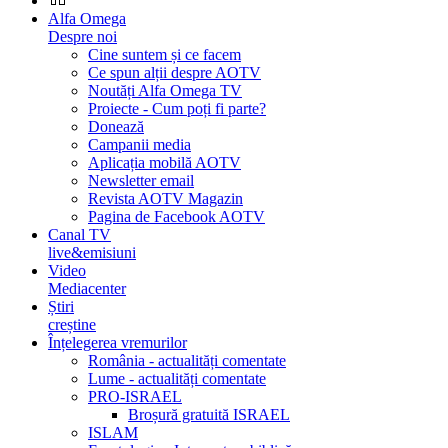
Alfa Omega
Despre noi
Cine suntem și ce facem
Ce spun alții despre AOTV
Noutăți Alfa Omega TV
Proiecte - Cum poți fi parte?
Donează
Campanii media
Aplicația mobilă AOTV
Newsletter email
Revista AOTV Magazin
Pagina de Facebook AOTV
Canal TV
live&emisiuni
Video
Mediacenter
Știri
creștine
Înțelegerea vremurilor
România - actualități comentate
Lume - actualități comentate
PRO-ISRAEL
Broșură gratuită ISRAEL
ISLAM