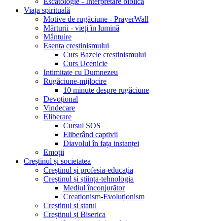
Escatologie - Interpretare biblică
Viața spirituală
Motive de rugăciune - PrayerWall
Mărturii - vieți în lumină
Mântuire
Esența creștinismului
Curs Bazele creștinismului
Curs Ucenicie
Intimitate cu Dumnezeu
Rugăciune-mijlocire
10 minute despre rugăciune
Devoțional
Vindecare
Eliberare
Cursul SOS
Eliberând captivii
Diavolul în fața instanței
Emoții
Creștinul și societatea
Creștinul și profesia-educația
Creștinul și știința-tehnologia
Mediul înconjurător
Creaționism-Evoluționism
Creștinul și statul
Creștinul și Biserica