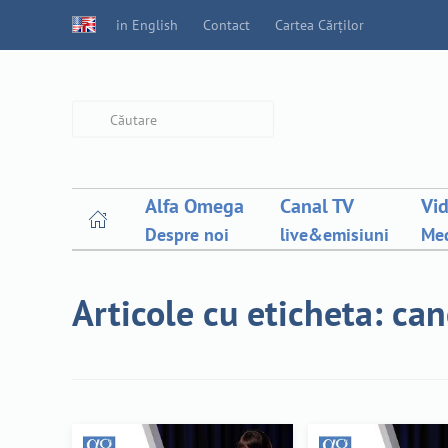
in English
Contact
Cartea Cărților
Type 2 or more characters for
results.
Alfa Omega
Canal TV
Vi
Despre noi
live&emisiuni
Med
Articole cu eticheta: can