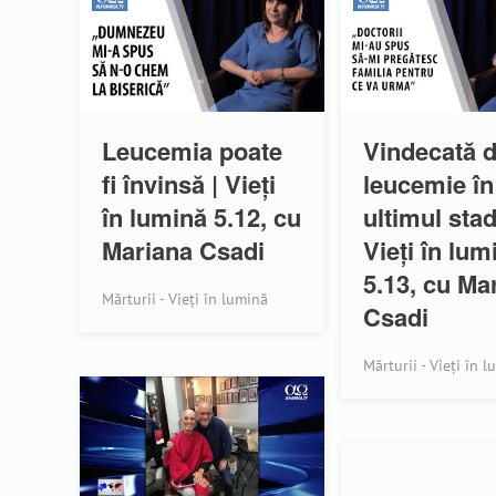
Leucemia poate
Vindecată 
fi învinsă | Vieți
leucemie în
în lumină 5.12, cu
ultimul stad
Mariana Csadi
Vieți în lum
5.13, cu Ma
Mărturii - Vieți în lumină
Csadi
Mărturii - Vieți în 