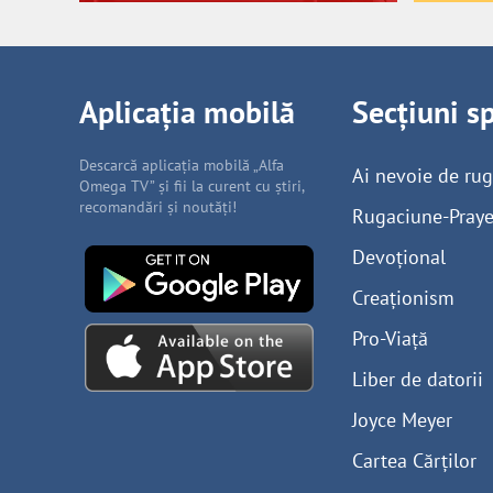
Aplicația mobilă
Secțiuni s
Descarcă aplicația mobilă „Alfa
Ai nevoie de ru
Omega TV” și fii la curent cu știri,
recomandări și noutăți!
Rugaciune-Praye
Devoțional
Creaționism
Pro-Viață
Liber de datorii
Joyce Meyer
Cartea Cărților