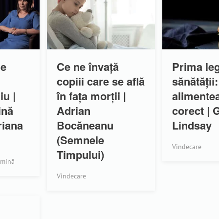
de
Ce ne învaţă
Prima le
copiii care se află
sănătății:
iu |
în faţa morţii |
alimentea
ină
Adrian
corect |
riana
Bocăneanu
Lindsay
(Semnele
Vindecare
Timpului)
lumină
Vindecare