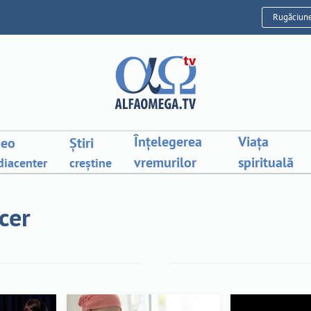
Rugăciun
Înțelegerea
Viața
deo
Știri
vremurilor
spirituală
iacenter
creștine
cer