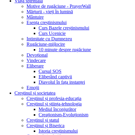
Viața spirituală
Motive de rugăciune - PrayerWall
Mărturii - vieți în lumină
Mântuire
Esența creștinismului
Curs Bazele creștinismului
Curs Ucenicie
Intimitate cu Dumnezeu
Rugăciune-mijlocire
10 minute despre rugăciune
Devoțional
Vindecare
Eliberare
Cursul SOS
Eliberând captivii
Diavolul în fața instanței
Emoții
Creștinul și societatea
Creștinul și profesia-educația
Creștinul și știința-tehnologia
Mediul înconjurător
Creaționism-Evoluționism
Creștinul și statul
Creștinul și Biserica
Istoria creștinismului