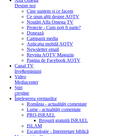
Alfa Omega
Despre noi
Cine suntem și ce facem
Ce spun alții despre AOTV
Noutăți Alfa Omega TV
Proiecte - Cum poți fi parte?
Donează
Campanii media
Aplicația mobilă AOTV
Newsletter email
Revista AOTV Magazin
Pagina de Facebook AOTV
Canal TV
live&emisiuni
Video
Mediacenter
Știri
creștine
Înțelegerea vremurilor
România - actualități comentate
Lume - actualități comentate
PRO-ISRAEL
Broșură gratuită ISRAEL
ISLAM
Escatologie - Interpretare biblică