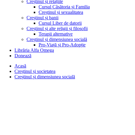
Creștinul și relațiile
Cursul Căsătoria și Familia
Creștinul și sexualitatea
Creștinul și banii
Cursul Liber de datorii
Creștinul și alte religii și filosofii
Terapii alternative
Creștinul și dimensiunea socială
Pro-Viață și Pro-Adopție
Librăria Alfa Omega
Donează
Acasă
Creștinul și societatea
Creștinul și dimensiunea socială