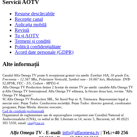
Servicii AOTV
Resurse descărcabile
Recepție canal
Aplicația mobilă
Revistă
Tu și AOTV
Termeni și condiții
Politică confidențialitate
Acord date personale (GDPR)
Alte informații
Canalul Alfa Omega TV poate fi recepționat gratuit via satelit:
Eutelsat 16A, 16 grade Est,
Frecventa – 12.567 Mhz, Polarizare
Vertica
lă, Symbol rate - 16.667 ks/s, Modulație: DVB-
S2,8PSK, FEC - 3/5, Codare - MPEG-4
.
Alfa Omega TV Production deține 2 licențe de emisie TV pe satelit: canalele Alfa Omega TV
și Alfa Omega TV Internațional. Alfa Omega TV editeaza, la fiecare doua luni, revista: "Alfa
Omega TV Magazin".
SC Alfa Omega TV Production SRL, Str Aurel Pop nr. 8, Timisoara. Reprezentant legal și
asociat unic: Pețan Tudor. Conducerea societății: Pețan Tudor: director general, coodonator
programe; Pețan Mirela: director executiv;
Cod de conduită profesională
Organismul de reglementare sau de supraveghere competent este Consiliul National al
Audiovizualului (CNA), cu sediul in Bd. Libertatii nr.14, sector 5, Bucuresti, tel: 40 (0)21
305 5350, email:
cna@cna.ro
Alfa Omega TV
-
E-mail:
info@alfaomega.tv
|
Tel.:+40 256