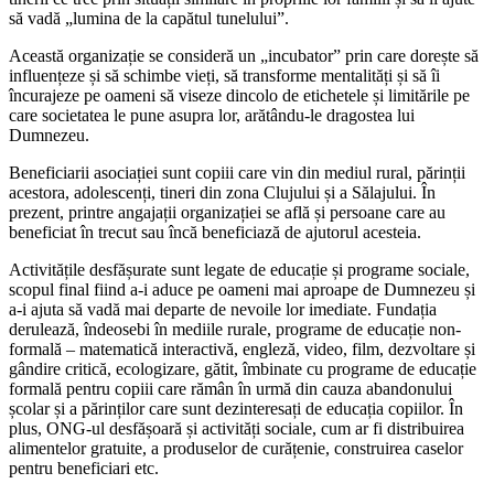
să vadă „lumina de la capătul tunelului”.
Această organizație se consideră un „incubator” prin care dorește să
influențeze și să schimbe vieți, să transforme mentalități și să îi
încurajeze pe oameni să viseze dincolo de etichetele și limitările pe
care societatea le pune asupra lor, arătându-le dragostea lui
Dumnezeu.
Beneficiarii asociației sunt copiii care vin din mediul rural, părinții
acestora, adolescenți, tineri din zona Clujului și a Sălajului. În
prezent, printre angajații organizației se află și persoane care au
beneficiat în trecut sau încă beneficiază de ajutorul acesteia.
Activitățile desfășurate sunt legate de educație și programe sociale,
scopul final fiind a-i aduce pe oameni mai aproape de Dumnezeu și
a-i ajuta să vadă mai departe de nevoile lor imediate. Fundația
derulează, îndeosebi în mediile rurale, programe de educație non-
formală – matematică interactivă, engleză, video, film, dezvoltare și
gândire critică, ecologizare, gătit, îmbinate cu programe de educație
formală pentru copiii care rămân în urmă din cauza abandonului
școlar și a părinților care sunt dezinteresați de educația copiilor. În
plus, ONG-ul desfășoară și activități sociale, cum ar fi distribuirea
alimentelor gratuite, a produselor de curățenie, construirea caselor
pentru beneficiari etc.