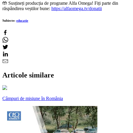
🤲 Susțineți producția de programe Alfa Omega! Fiți parte din
răspândirea veștilor bune:
https://alfaomega.tv/donatii
Subiecte:
educatie
Articole similare
Câmpuri de misiune în România