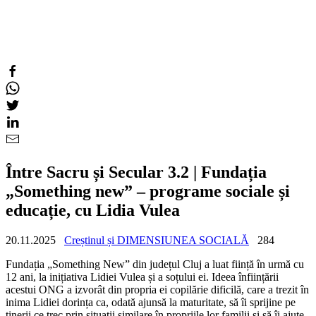
Între Sacru și Secular 3.2 | Fundația
„Something new” – programe sociale și
educație, cu Lidia Vulea
20.11.2025
Creștinul și DIMENSIUNEA SOCIALĂ
284
Fundația „Something New” din județul Cluj a luat ființă în urmă cu
12 ani, la inițiativa Lidiei Vulea și a soțului ei. Ideea înființării
acestui ONG a izvorât din propria ei copilărie dificilă, care a trezit în
inima Lidiei dorința ca, odată ajunsă la maturitate, să îi sprijine pe
tinerii ce trec prin situații similare în propriile lor familii și să îi ajute