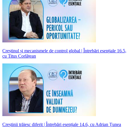
Creștinul și mecanismele de control global | Întrebări esențiale 16.5,
cu Titus Corlățean
Creștinii trăiesc diferit | Întrebări esențiale 14.6, cu Adrian Țunea