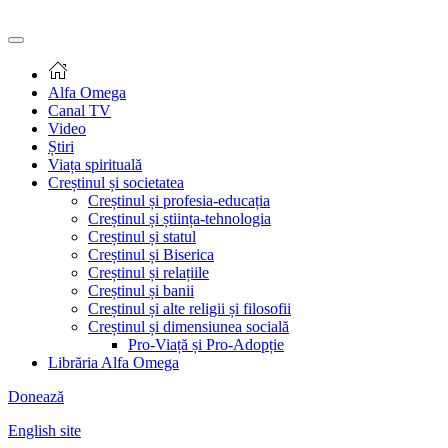
Alfa Omega
Canal TV
Video
Știri
Viața spirituală
Creștinul și societatea
Creștinul și profesia-educația
Creștinul și știința-tehnologia
Creștinul și statul
Creștinul și Biserica
Creștinul și relațiile
Creștinul și banii
Creștinul și alte religii și filosofii
Creștinul și dimensiunea socială
Pro-Viață și Pro-Adopție
Librăria Alfa Omega
Donează
English site