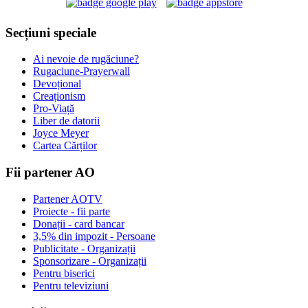
Secțiuni speciale
Ai nevoie de rugăciune?
Rugaciune-Prayerwall
Devoțional
Creaționism
Pro-Viață
Liber de datorii
Joyce Meyer
Cartea Cărților
Fii partener AO
Partener AOTV
Proiecte - fii parte
Donații - card bancar
3,5% din impozit - Persoane
Publicitate - Organizații
Sponsorizare - Organizații
Pentru biserici
Pentru televiziuni