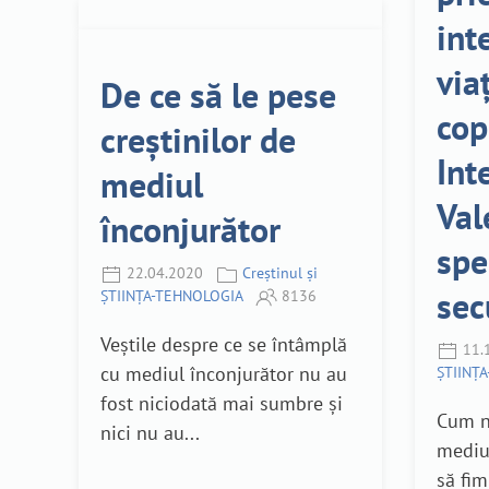
int
via
De ce să le pese
cop
creștinilor de
Int
mediul
Val
înconjurător
spe
22.04.2020
Creștinul și
sec
ȘTIINȚA-TEHNOLOGIA
8136
Veștile despre ce se întâmplă
11.
cu mediul înconjurător nu au
ȘTIINȚ
fost niciodată mai sumbre și
Cum n
nici nu au...
mediul
să fim