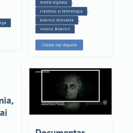
media digitala
,
crestinul si tehnologia
,
biserica relevanta
,
mega
viitorul Bisericii
Citește mai departe
nia,
ai
Documentar