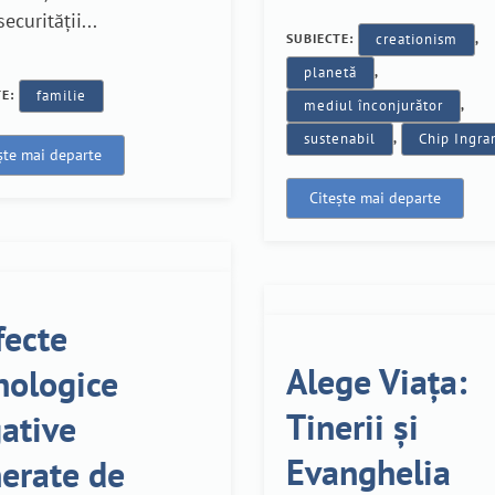
ecurității...
SUBIECTE:
creationism
,
planetă
,
TE:
familie
mediul înconjurător
,
sustenabil
,
Chip Ingr
ște mai departe
Citește mai departe
fecte
Alege Viața:
hologice
Tinerii și
ative
Evanghelia
erate de