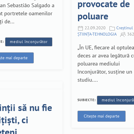
provocate de
ian Sebastião Salgado a
poluare
at portretele oamenilor
i de...
22.09.2020
Creștinul 
ȘTIINȚA-TEHNOLOGIA
362
TE:
mediul înconjurător
„În UE, fiecare al optule
deces ar avea legătură 
ște mai departe
poluarea mediului
înconjurător, susține un
studiu....
SUBIECTE:
mediul înconjură
inții să nu fie
țiști, ci
Citește mai departe
eteni