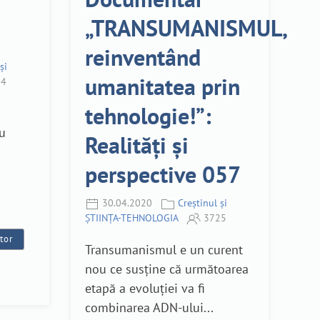
„TRANSUMANISMUL,
reinventând
și
umanitatea prin
4
tehnologie!”:
a
cu
Realități și
perspective 057
30.04.2020
Creștinul și
ȘTIINȚA-TEHNOLOGIA
3725
tor
Transumanismul e un curent
nou ce susține că următoarea
etapă a evoluției va fi
combinarea ADN-ului...