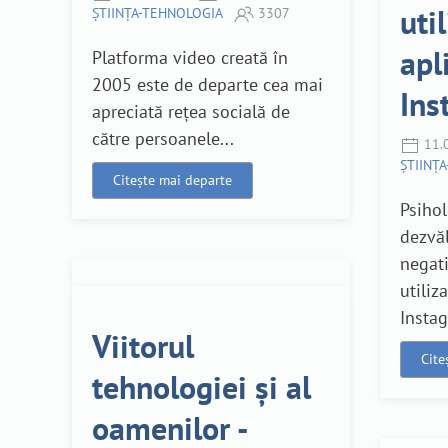
uti
ȘTIINȚA-TEHNOLOGIA
3307
apl
Platforma video creată în
2005 este de departe cea mai
Ins
apreciată rețea socială de
către persoanele...
11.
ȘTIINȚ
Citește mai departe
Psiho
dezvăl
negat
utiliz
Instag
Viitorul
Cite
tehnologiei și al
oamenilor -