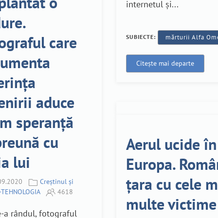
plantat o
internetul și...
ure.
ograful care
SUBIECTE:
mărturii Alfa O
cumenta
Citește mai departe
erința
nirii aduce
m speranță
reună cu
Aerul ucide în
ia lui
Europa. Româ
țara cu cele m
09.2020
Creștinul și
A-TEHNOLOGIA
4618
multe victime
-a rândul, fotograful