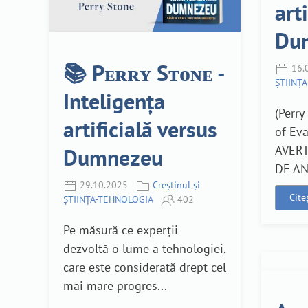
art
Du
📚 Pᴇʀʀʏ Sᴛᴏɴᴇ -
16.
ȘTIINȚ
Inteligența
(Perry
artificială versus
of Ev
AVERT
Dumnezeu
DE ANI
29.10.2025
Creștinul și
Cite
ȘTIINȚA-TEHNOLOGIA
402
Pe măsură ce experții
dezvoltă o lume a tehnologiei,
care este considerată drept cel
mai mare progres...