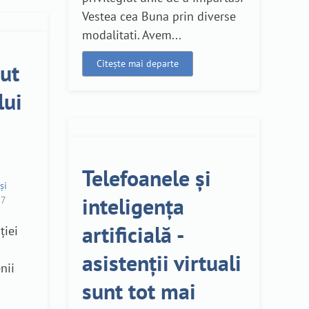
Vestea cea Buna prin diverse
modalitati. Avem...
Citește mai departe
ut
lui
Telefoanele și
și
inteligența
7
artificială -
ției
asistenții virtuali
nii
sunt tot mai