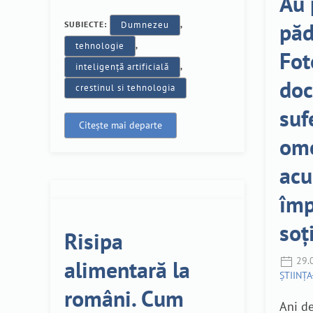
Au 
păd
SUBIECTE:
Dumnezeu
,
tehnologie
,
Fot
inteligență artificială
,
do
crestinul si tehnologia
suf
Citește mai departe
ome
acu
împ
soț
Risipa
29.
alimentară la
ȘTIINȚ
români. Cum
Ani de