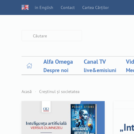
in English
Contact
Cartea Cărților
Type 2 or more characters for
results.
Alfa Omega
Canal TV
Vi
Despre noi
live&emisiuni
Med
Acasă
Creștinul și societatea
„In