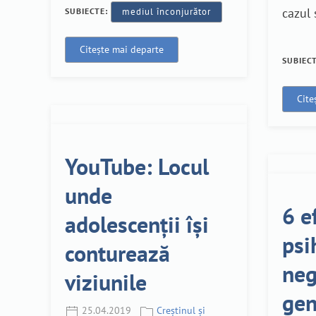
cazul s
SUBIECTE:
mediul înconjurător
Citește mai departe
SUBIEC
Cite
YouTube: Locul
unde
6 e
adolescenții își
psi
conturează
neg
viziunile
gen
25.04.2019
Creștinul și