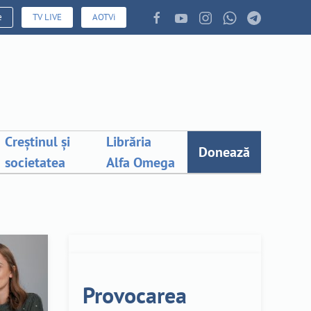
e
TV LIVE
AOTVi
Creștinul și
Librăria
Donează
societatea
Alfa Omega
Provocarea