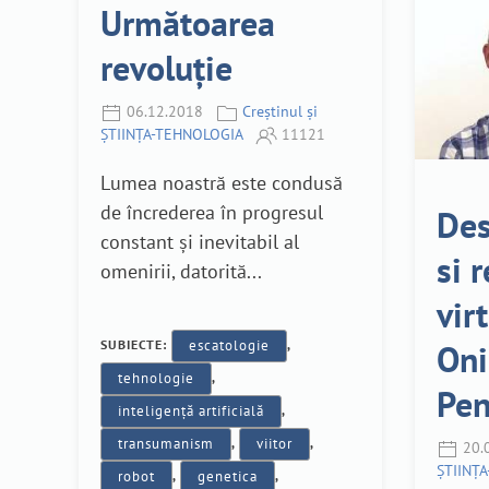
Următoarea
revoluție
06.12.2018
Creștinul și
ȘTIINȚA-TEHNOLOGIA
11121
Lumea noastră este condusă
de încrederea în progresul
Des
constant și inevitabil al
si 
omenirii, datorită...
vir
SUBIECTE:
escatologie
,
Oni
tehnologie
,
Pen
inteligență artificială
,
transumanism
,
viitor
,
20.
ȘTIINȚ
robot
,
genetica
,