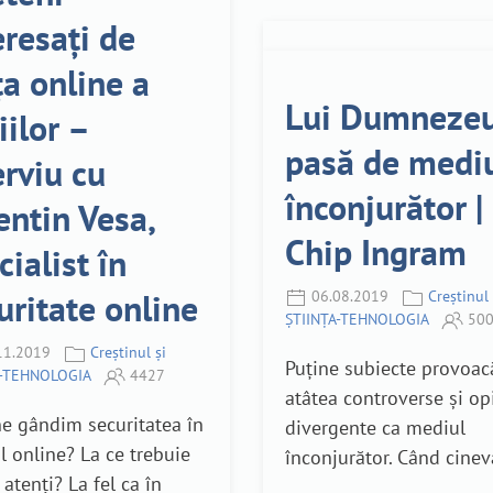
eresați de
ța online a
Lui Dumnezeu
iilor –
pasă de medi
erviu cu
înconjurător |
entin Vesa,
Chip Ingram
cialist în
uritate online
06.08.2019
Creștinul 
ȘTIINȚA-TEHNOLOGIA
500
11.2019
Creștinul și
Puține subiecte provoac
A-TEHNOLOGIA
4427
atâtea controverse și op
e gândim securitatea în
divergente ca mediul
 online? La ce trebuie
înconjurător. Când cineva
 atenți? La fel ca în