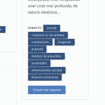
unei crize mai profunde, de
natură relaționa...
SUBIECTE:
Știință
,
am
creștinul și societatea
,
creationism
,
dragoste
,
planetă
,
mediul înconjurător
,
sustenabil
,
dimensiunea socială
,
biserica relevanta
Citește mai departe