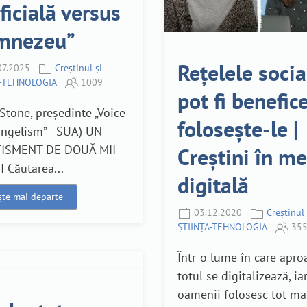
ificială versus
mnezeu”
Rețelele socia
07.2025
Creștinul și
A-TEHNOLOGIA
1009
pot fi benefice
 Stone, președinte „Voice
folosește-le |
angelism” - SUA) UN
ISMENT DE DOUĂ MII
Creștini în m
 Căutarea...
digitală
ște mai departe
03.12.2020
Creștinul 
ȘTIINȚA-TEHNOLOGIA
355
Într-o lume în care apro
totul se digitalizează, ia
oamenii folosesc tot ma