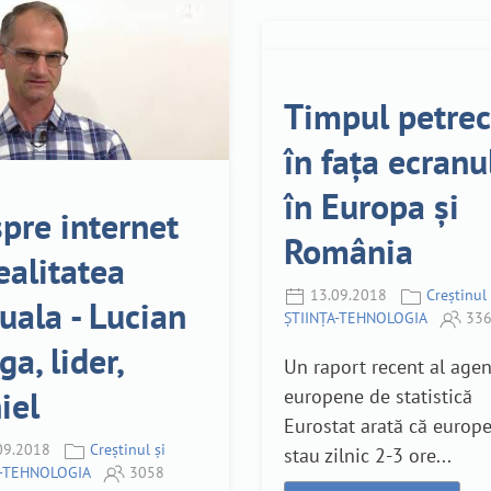
Timpul petrec
în fața ecranu
în Europa și
pre internet
România
realitatea
13.09.2018
Creștinul 
tuala - Lucian
ȘTIINȚA-TEHNOLOGIA
336
ga, lider,
Un raport recent al agen
iel
europene de statistică
Eurostat arată că europe
09.2018
Creștinul și
stau zilnic 2-3 ore...
A-TEHNOLOGIA
3058