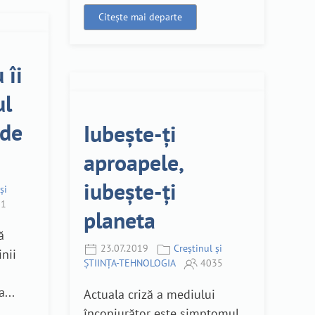
Citește mai departe
 îi
ul
 de
Iubește-ți
aproapele,
iubește-ți
și
1
planeta
ă
23.07.2019
Creștinul și
inii
ȘTIINȚA-TEHNOLOGIA
4035
...
Actuala criză a mediului
înconjurător este simptomul