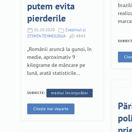
putem evita
brazil
realiz
pierderile
marcaț
01.10.2020
Creștinul și
ȘTIINȚA-TEHNOLOGIA
4843
SUBIEC
„Românii aruncă la gunoi, în
medie, aproximativ 9
Cite
kilograme de mâncare pe
lună, arată statisticile...
SUBIECTE:
mediul înconjurător
Păr
Citește mai departe
poli
pri