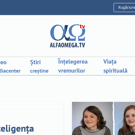
Rugăciun
Înțelegerea
Viața
deo
Știri
vremurilor
spirituală
iacenter
creștine
teligența