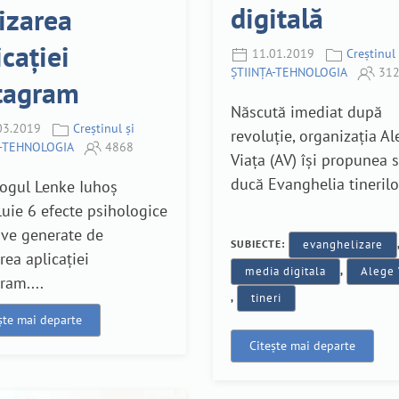
digitală
lizarea
icației
11.01.2019
Creștinul 
ȘTIINȚA-TEHNOLOGIA
312
tagram
Născută imediat după
03.2019
Creștinul și
revoluție, organizația A
A-TEHNOLOGIA
4868
Viața (AV) își propunea 
ducă Evanghelia tinerilor
logul Lenke Iuhoș
uie 6 efecte psihologice
ive generate de
SUBIECTE:
evanghelizare
area aplicației
media digitala
,
Alege 
ram....
,
tineri
ște mai departe
Citește mai departe