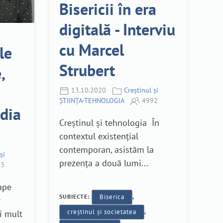
Bisericii în era
digitală - Interviu
cu Marcel
le
Strubert
,
13.10.2020
Creștinul și
ȘTIINȚA-TEHNOLOGIA
4992
edia
Creștinul și tehnologia În
contextul existențial
contemporan, asistăm la
și
prezența a două lumi...
3
ape
SUBIECTE:
Biserica
,
r
creștinul și societatea
,
i mult