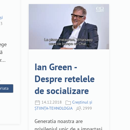
și
3
lege
să
...
Ian Green -
Despre retelele
,
de socializare
Viata
14.12.2018
Creștinul și
ȘTIINȚA-TEHNOLOGIA
2999
Generatia noastra are
privilegiul unic de a impartasi